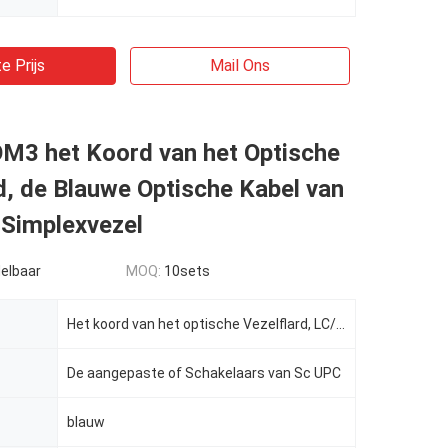
e Prijs
Mail Ons
M3 het Koord van het Optische
d, de Blauwe Optische Kabel van
 Simplexvezel
elbaar
MOQ:
10sets
Het koord van het optische Vezelflard, LC/UPC, OM3, Simplexvezel optische kabel
De aangepaste of Schakelaars van Sc UPC
blauw