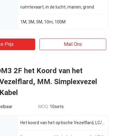
ruimtevaart, in de lucht, marien, grond
1M, 3M, 5M, 10m, 100M
e Prijs
Mail Ons
M3 2F het Koord van het
Vezelflard, MM. Simplexvezel
 Kabel
elbaar
MOQ:
10sets
Het koord van het optische Vezelflard, LC/UPC, OM3, optische kabel van de MM. de Simplexvezel