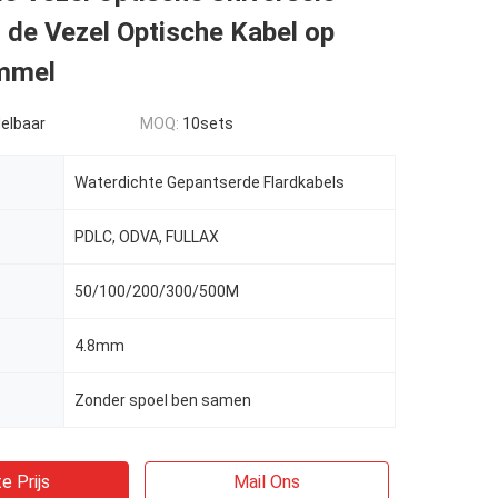
 de Vezel Optische Kabel op
mmel
elbaar
MOQ:
10sets
Waterdichte Gepantserde Flardkabels
PDLC, ODVA, FULLAX
50/100/200/300/500M
4.8mm
Zonder spoel ben samen
e Prijs
Mail Ons