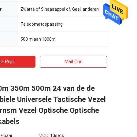
r
Zwarte of Sinaasappel of, Geel, anderen
Telecometoepassing
500 m aan 1000m
e Prijs
Mail Ons
m 350m 500m 24 van de de
iele Universele Tactische Vezel
ernsm Vezel Optische Optische
kabels
elbaar
MOQ:
10sets