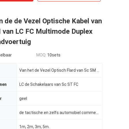
n de de Vezel Optische Kabel van
 van LC FC Multimode Duplex
ndvoertuig
elbaar
MOQ:
10sets
Van het de Vezel Optisch Flard van Sc SM van het de Kabelflard Koord 1m/3m/5m
jnen
LC de Schakelaars van Sc ST FC
r
geel
de tactische en zelfs automobiel commerciële toepassingen van het ruimtevaart, in de lucht, mariene,
1m, 2m, 3m, 5m.