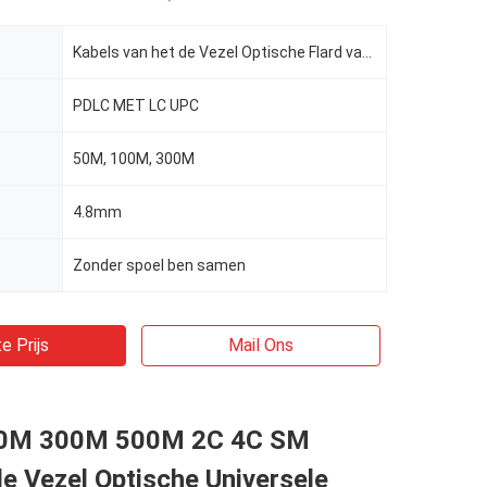
Kabels van het de Vezel Optische Flard van 4F 6F 8F de Tactische
PDLC MET LC UPC
50M, 100M, 300M
4.8mm
Zonder spoel ben samen
e Prijs
Mail Ons
0M 300M 500M 2C 4C SM
e Vezel Optische Universele