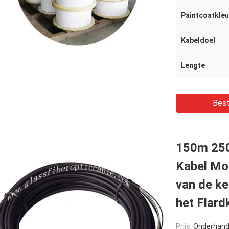
Paintcoatkleu
Kabeldoel
Lengte
Best
150m 250
Kabel Mob
van de k
het Flard
Prijs:
Onderhand