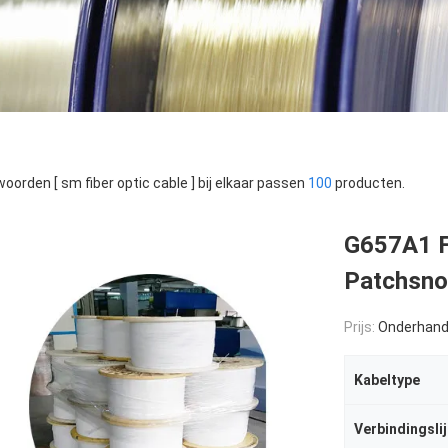
oorden [ sm fiber optic cable ] bij elkaar passen
100
producten.
G657A1 F
Patchsno
Prijs:
Onderhand
Kabeltype
Verbindingsli