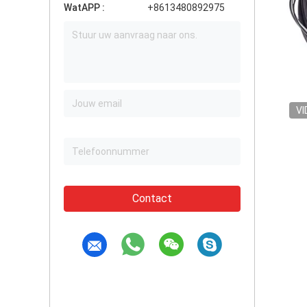
WatAPP :
+8613480892975
VI
Contact