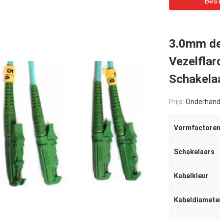
Best
3.0mm de
Vezelfla
Schakela
Prijs:
Onderhand
Vormfactore
Schakelaars
Kabelkleur
Kabeldiamete