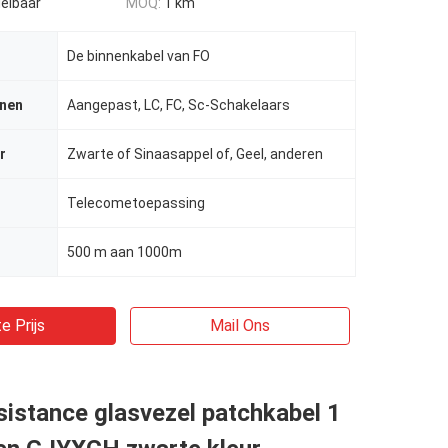
elbaar
MOQ:
1 km
De binnenkabel van FO
jnen
Aangepast, LC, FC, Sc-Schakelaars
r
Zwarte of Sinaasappel of, Geel, anderen
Telecometoepassing
500 m aan 1000m
e Prijs
Mail Ons
istance glasvezel patchkabel 1