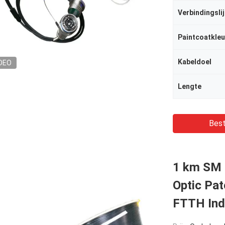
Verbindingsli
Paintcoatkleu
Kabeldoel
DEO
Lengte
Best
1 km SM 
Optic Pa
FTTH Indo