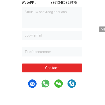
WatAPP :
+8613480892975
VI
Contact