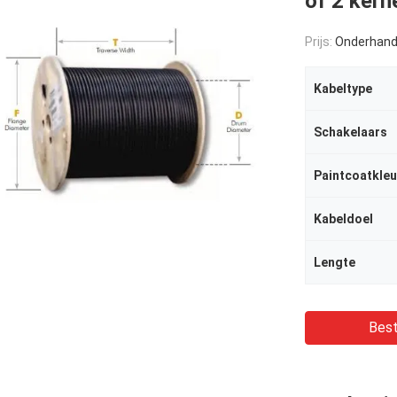
of 2 ker
Prijs:
Onderhand
Kabeltype
Schakelaars
Paintcoatkleu
Kabeldoel
Lengte
Best