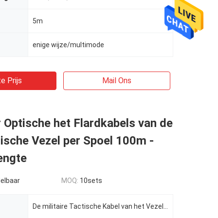
5m
enige wijze/multimode
e Prijs
Mail Ons
 Optische het Flardkabels van de
ische Vezel per Spoel 100m -
engte
elbaar
MOQ:
10sets
De militaire Tactische Kabel van het Vezel Optische Flard