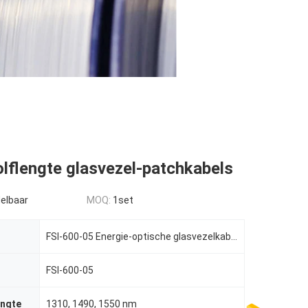
lflengte glasvezel-patchkabels
elbaar
MOQ:
1set
FSI-600-05 Energie-optische glasvezelkabel
FSI-600-05
engte
1310, 1490, 1550 nm