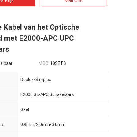
e Prijs
Mail Ons
 Kabel van het Optische
rd met E2000-APC UPC
ars
elbaar
MOQ:
10SETS
n
Duplex/Simplex
E2000 Sc-APC Schakelaars
Geel
rs
0.9mm/2.0mm/3.0mm