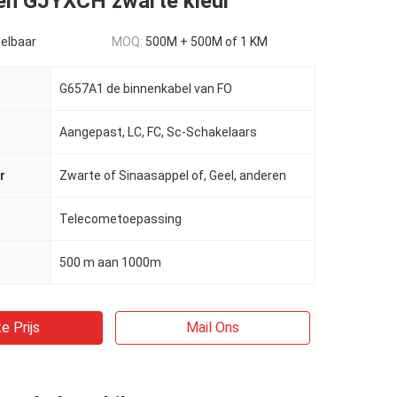
nen GJYXCH zwarte kleur
elbaar
MOQ:
500M + 500M of 1 KM
G657A1 de binnenkabel van FO
Aangepast, LC, FC, Sc-Schakelaars
r
Zwarte of Sinaasappel of, Geel, anderen
Telecometoepassing
500 m aan 1000m
e Prijs
Mail Ons