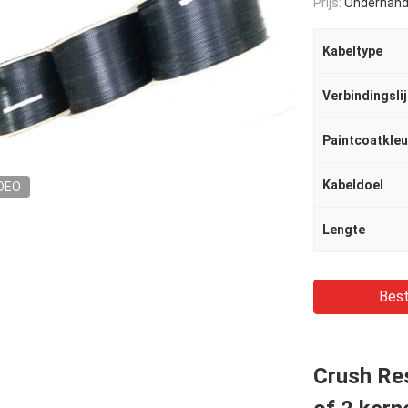
Prijs:
Onderhand
Kabeltype
Verbindingsli
Paintcoatkleu
Kabeldoel
DEO
Lengte
Best
Crush Res