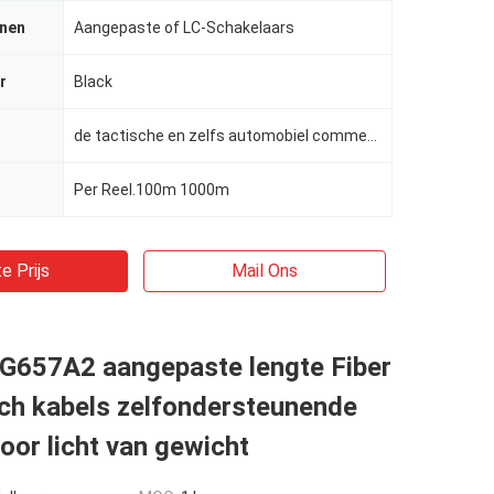
jnen
Aangepaste of LC-Schakelaars
r
Black
de tactische en zelfs automobiel commerciële toepassingen van het ruimtevaart, in de lucht, mariene,
Per Reel.100m 1000m
e Prijs
Mail Ons
G657A2 aangepaste lengte Fiber
tch kabels zelfondersteunende
or licht van gewicht