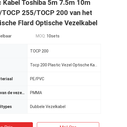
ic Kabel Toshiba 5m 7.5m 10m
/TOCP 255/TOCP 200 van het
ische Flard Optische Vezelkabel
elbaar
MOQ:
10sets
TOCP 200
Tocp 200 Plastic Vezel Optische Kabel
teriaal
PE/PVC
Het materiaal van de vezelkern
PMMA
ltypes
Dubbele Vezelkabel