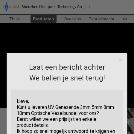
Shenzhen Hicorpwell Technology Co., Ltd
Thuis
Producten
Over ons
Fabriekstocht
>>
Laat een bericht achter
We bellen je snel terug!