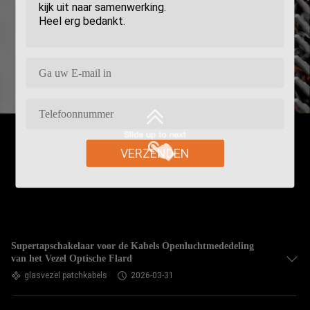
VERZENDEN
Supertapschakelaar voor de Kabels Openluchtmededeling
van het Vezel Optische Flard
glasvezel patchkabels
2026-03-31