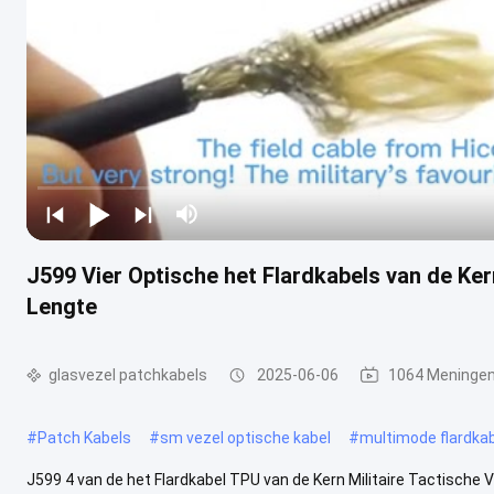
J599 Vier Optische het Flardkabels van de Ke
Lengte
glasvezel patchkabels
2025-06-06
1064 Meninge
#
Patch Kabels
#
sm vezel optische kabel
#
multimode flardka
J599 4 van de het Flardkabel TPU van de Kern Militaire Tactische 