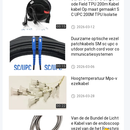
ode Field TPU 200m Kabel
kabel Op maat gemaakt S
C UPC 200M TPU Isolatie
glasvezel patchkabels
00:15
2026-03-12
Duurzame optische vezel
patchkabels SM sc upc o
utdoor patch cord voor co
mmunicatiesystemen
glasvezel patchkabels
00:15
2026-03-06
Hoogtemperatuur Mpo-v
ezelkabel
glasvezel patchkabels
2026-03-28
00:22
Van de de Bundel de Licht
e Kabel van de endoscoop
vezel van de het Roestvrij