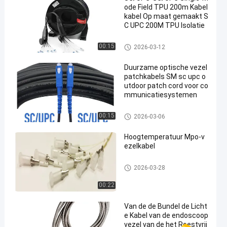
ode Field TPU 200m Kabel
kabel Op maat gemaakt S
C UPC 200M TPU Isolatie
glasvezel patchkabels
00:15
2026-03-12
Duurzame optische vezel
patchkabels SM sc upc o
utdoor patch cord voor co
mmunicatiesystemen
glasvezel patchkabels
00:15
2026-03-06
Hoogtemperatuur Mpo-v
ezelkabel
glasvezel patchkabels
2026-03-28
00:22
Van de de Bundel de Licht
e Kabel van de endoscoop
vezel van de het Roestvrij