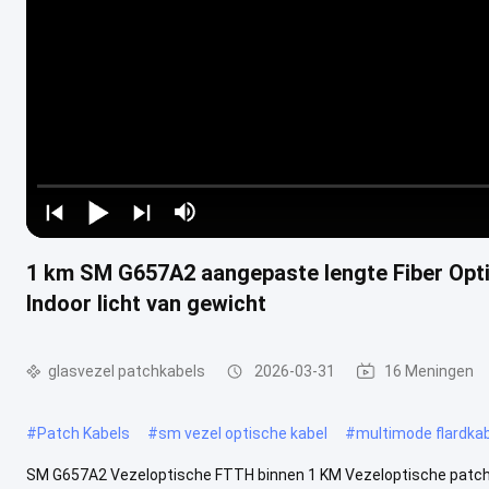
1 km SM G657A2 aangepaste lengte Fiber Opt
Indoor licht van gewicht
glasvezel patchkabels
2026-03-31
16 Meningen
#
Patch Kabels
#
sm vezel optische kabel
#
multimode flardka
SM G657A2 Vezeloptische FTTH binnen 1 KM Vezeloptische patchka