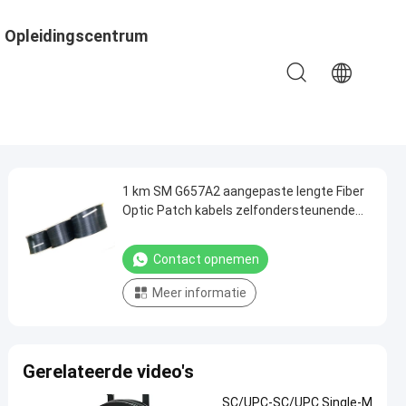
Opleidingscentrum
1 km SM G657A2 aangepaste lengte Fiber
Optic Patch kabels zelfondersteunende
FTTH Indoor licht van gewicht
Contact opnemen
Meer informatie
Gerelateerde video's
SC/UPC-SC/UPC Single-M