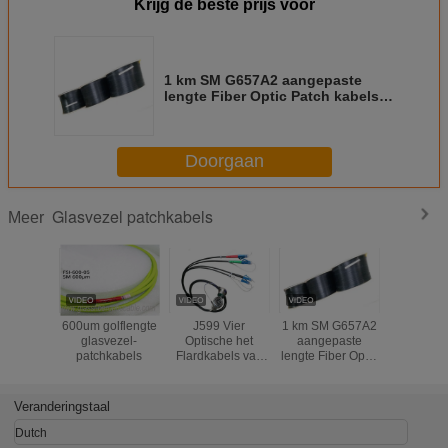
Krijg de beste prijs voor
1 km SM G657A2 aangepaste
lengte Fiber Optic Patch kabels
zelfondersteunende FTTH Indoor
licht van gewicht
Doorgaan
Glasvezel patchkabels
Meer
600um golflengte
J599 Vier
1 km SM G657A2
Crush Res
glasvezel-
Optische het
aangepaste
glasve
patchkabels
Flardkabels van
lengte Fiber Optic
patchkabel
de Kern Tactische
Patch kabels
kernen 
Vezel per Spoel
zelfondersteunende
zwarte 
100m - 1000m
FTTH Indoor licht
Veranderingstaal
Lengte
van gewicht
Dutch