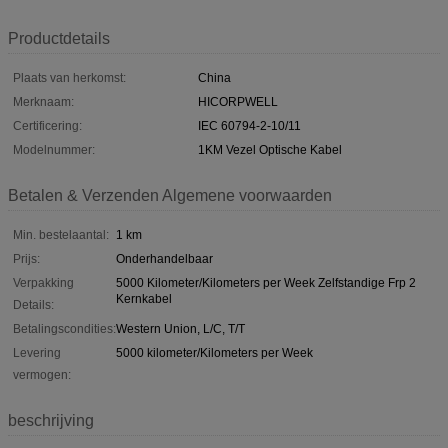
Productdetails
Plaats van herkomst:
China
Merknaam:
HICORPWELL
Certificering:
IEC 60794-2-10/11
Modelnummer:
1KM Vezel Optische Kabel
Betalen & Verzenden Algemene voorwaarden
Min. bestelaantal:
1 km
Prijs:
Onderhandelbaar
Verpakking
5000 Kilometer/Kilometers per Week Zelfstandige Frp 2
Kernkabel
Details:
Betalingscondities:
Western Union, L/C, T/T
Levering
5000 kilometer/Kilometers per Week
vermogen:
beschrijving