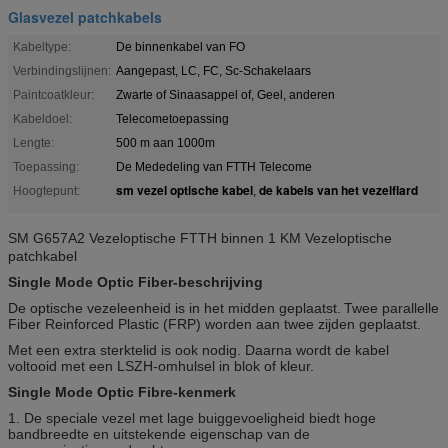
Glasvezel patchkabels
Kabeltype:
De binnenkabel van FO
Verbindingslijnen:
Aangepast, LC, FC, Sc-Schakelaars
Paintcoatkleur:
Zwarte of Sinaasappel of, Geel, anderen
Kabeldoel:
Telecometoepassing
Lengte:
500 m aan 1000m
Toepassing:
De Mededeling van FTTH Telecome
sm vezel optische kabel
de kabels van het vezelflard
Hoogtepunt:
,
SM G657A2 Vezeloptische FTTH binnen 1 KM Vezeloptische
patchkabel
Single Mode Optic Fiber-beschrijving
De optische vezeleenheid is in het midden geplaatst.
Twee parallelle
Fiber Reinforced Plastic (FRP) worden aan twee zijden geplaatst.
Met een extra sterktelid is ook nodig. Daarna wordt de kabel
voltooid met een LSZH-omhulsel in blok of kleur.
Single Mode Optic Fibre-kenmerk
1. De speciale vezel met lage buiggevoeligheid biedt hoge
bandbreedte en uitstekende eigenschap van de