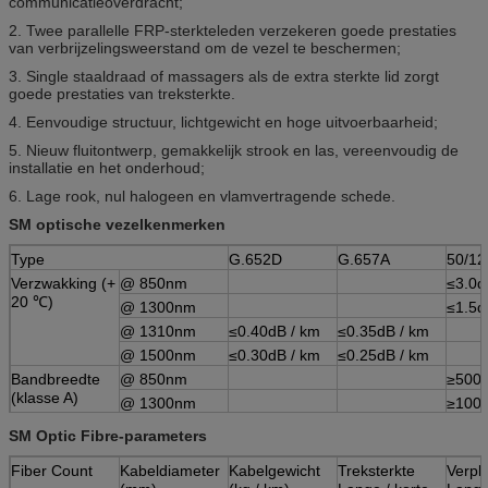
communicatieoverdracht;
2. Twee parallelle FRP-sterkteleden verzekeren goede prestaties
van verbrijzelingsweerstand om de vezel te beschermen;
3. Single staaldraad of massagers als de extra sterkte lid zorgt
goede prestaties van treksterkte.
4. Eenvoudige structuur, lichtgewicht en hoge uitvoerbaarheid;
5. Nieuw fluitontwerp, gemakkelijk strook en las, vereenvoudig de
installatie en het onderhoud;
6. Lage rook, nul halogeen en vlamvertragende schede.
SM optische vezelkenmerken
Type
G.652D
G.657A
50/12
Verzwakking (+
@ 850nm
≤3.0d
20 ℃)
@ 1300nm
≤1.5d
@ 1310nm
≤0.40dB / km
≤0.35dB / km
@ 1500nm
≤0.30dB / km
≤0.25dB / km
Bandbreedte
@ 850nm
≥500
(klasse A)
@ 1300nm
≥100
Numeriek diafragma
0,200
SM Optic Fibre-parameters
0.01
Cable Cut-off
≤1260nm
≤1480nm
Fiber Count
Kabeldiameter
Kabelgewicht
Treksterkte
Verpl
Wavelength λcc