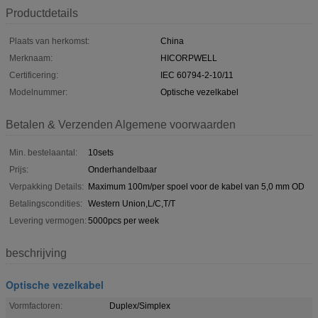
Productdetails
Plaats van herkomst:
China
Merknaam:
HICORPWELL
Certificering:
IEC 60794-2-10/11
Modelnummer:
Optische vezelkabel
Betalen & Verzenden Algemene voorwaarden
Min. bestelaantal:
10sets
Prijs:
Onderhandelbaar
Verpakking Details:
Maximum 100m/per spoel voor de kabel van 5,0 mm OD
Betalingscondities:
Western Union,L/C,T/T
Levering vermogen:
5000pcs per week
beschrijving
Optische vezelkabel
Vormfactoren:
Duplex/Simplex