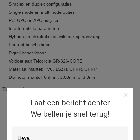
Simplex en duplex configuraties
Single mode en multimode opties
PC, UPC en APC polijsten
Interferentiële parameters
Hybride patchkabels beschikbaar op aanvraag
Fan-out beschikbaar
Pigtail beschikbaar
Voldoet aan Telcordia GR-326-CORE
Materiaal mantel: PVC, LSZH, OFNR, OFNP
Diameter mantel: 0.9mm, 2.00mm of 3.0mm
Toepassingen
Aansluiting van optische transmissieapparatuur
Laat een bericht achter
ODF van optisch transmissiesysteem
We bellen je snel terug!
CATV
Hoogwaardig grafisch transmissienetwerk
Hogesnelheidsdatanetwerk
Computer netwerken