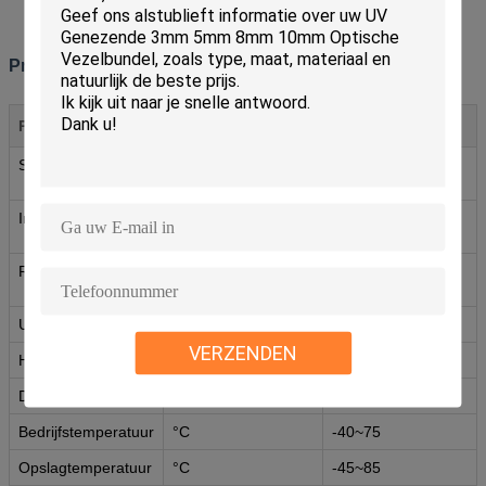
Telecommunicatienetwerken
Prestatiespecificaties
Parameter
Eenheid
LC/SC/ST/FC
SM(9/125)
MM(50/125 of
62.5/125)
Invoegverlies
dB
≤0.3 | ≤0.2 | ≤0.3 |
≤0.2
Return Loss
dB
≥45 | ≥50 | ≥60 |
≥35
Uitwisselbaarheid
dB
≤0.2
VERZENDEN
Herhaalbaarheid
dB
≤0.2
Duurzaamheid
Tijd
>1000
Bedrijfstemperatuur
°C
-40~75
Opslagtemperatuur
°C
-45~85