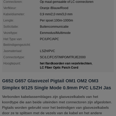
Connectoren:
Op maat gemaakte of LC-connectoren
Verfkleur:
Oranje /Blauw/Rood
Kabeldiameter:
0,9 mm/2,0 mm/3,0 mm
Lengte:
Per spoel.100m-1000m
Sollicitatie:
Buitencommunicatie
Vezeltype:
Eenmodus/Multimode
Het Type van
PC/UPC/APC
Beëindigengezicht:
Jasmateriaal:
LSZH/PVC
Connectortype:
SC/LC/FC/ST/MPO/MTRJ/E2000
het flardkoorden van vezelvlechten
Hoogtepunt:
,
LC Fiber Optic Patch Cord
G652 G657 Glasvezel Pigtail OM1 OM2 OM3
Simplex 9/125 Single Mode 0.9mm PVC LSZH Jas
Verbonden kabelassemblages zijn glasvezelkabels van het
koordtype die aan beide uiteinden met connectoren zijn afgesloten.
Pigtails worden gebruikt voor het beëindigen van glasvezelkabels
door ze te splitsen met de vezels van de kabel en het andere