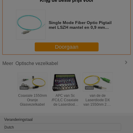
Krijg de beste prijs voor
Single Mode Fiber Optic Pigtail
met LSZH mantel en 0,9 mm
diameter voor
buitentoepassingen
Doorgaan
Optische vezelkabel
Meer
Coaxiale 1550nm
APC van Sc
van de de
Coaxiale 
Oranje
/FC/LC Coaxiale
Laserdiode DX
de Vezel O
Glasvezelkabel
de Laserdiode
van 1550nm 2.5G
Vlecht
van vriespunt &
DFB APC van Sc
Coaxiale 
van DFB van de
/FC/LC Coaxiale
1550nm 
Vezel Optische
Vezel Optische
zonder
Veranderingstaal
Vlecht SM
Vlecht SM 9
9/125um 1310nm
/125um
Dutch
2.5GHz