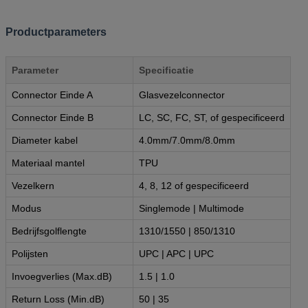
Productparameters
Parameter
Specificatie
Connector Einde A
Glasvezelconnector
Connector Einde B
LC, SC, FC, ST, of gespecificeerd
Diameter kabel
4.0mm/7.0mm/8.0mm
Materiaal mantel
TPU
Vezelkern
4, 8, 12 of gespecificeerd
Modus
Singlemode | Multimode
Bedrijfsgolflengte
1310/1550 | 850/1310
Polijsten
UPC | APC | UPC
Invoegverlies (Max.dB)
1.5 | 1.0
Return Loss (Min.dB)
50 | 35