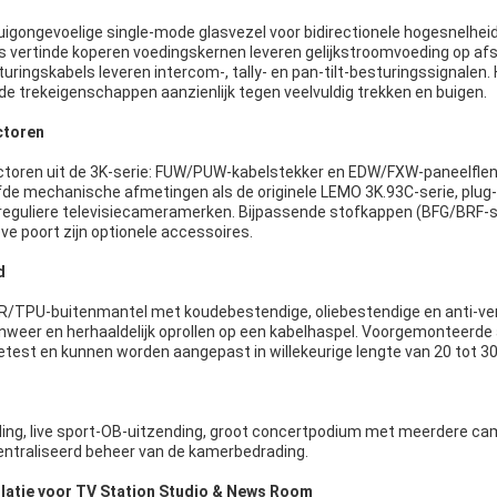
igongevoelige single-mode glasvezel voor bidirectionele hogesnelhei
s vertinde koperen voedingskernen leveren gelijkstroomvoeding op af
ingskabels leveren intercom-, tally- en pan-tilt-besturingssignalen. 
de trekeigenschappen aanzienlijk tegen veelvuldig trekken en buigen.
ctoren
toren uit de 3K-serie: FUW/PUW-kabelstekker en EDW/FXW-paneelflens
de mechanische afmetingen als de originele LEMO 3K.93C-serie, plug
reguliere televisiecameramerken. Bijpassende stofkappen (BFG/BRF-s
e poort zijn optionele accessoires.
d
 PUR/TPU-buitenmantel met koudebestendige, oliebestendige en anti-ve
nweer en herhaaldelijk oprollen op een kabelhaspel. Voorgemonteerd
 getest en kunnen worden aangepast in willekeurige lengte van 20 tot 3
ng, live sport-OB-uitzending, groot concertpodium met meerdere ca
entraliseerd beheer van de kamerbedrading.
llatie voor TV Station Studio & News Room