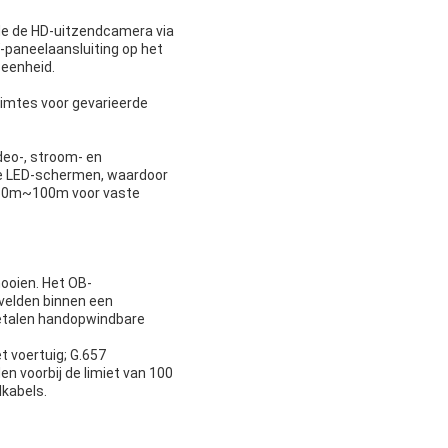
de de HD-uitzendcamera via
-paneelaansluiting op het
seenheid.
uimtes voor gevarieerde
deo-, stroom- en
ote LED-schermen, waardoor
: 30m~100m voor vaste
nooien. Het OB-
velden binnen een
metalen handopwindbare
t voertuig; G.657
n voorbij de limiet van 100
kabels.