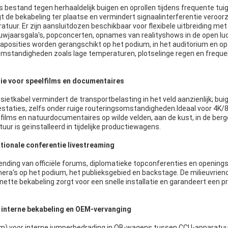
is bestand tegen herhaaldelijk buigen en oprollen tijdens frequente tui
 de bekabeling ter plaatse en vermindert signaalinterferentie veroorz
tuur. Er zijn aansluitdozen beschikbaar voor flexibele uitbreiding me
uwjaarsgala's, popconcerten, opnames van realityshows in de open lu
aposities worden gerangschikt op het podium, in het auditorium en op
omstandigheden zoals lage temperaturen, plotselinge regen en freque
ie voor speelfilms en documentaires
ietkabel vermindert de transportbelasting in het veld aanzienlijk; bu
restaties, zelfs onder ruige routeringsomstandigheden.
Ideaal voor 4K
ilms en natuurdocumentaires op wilde velden, aan de kust, in de berg
uur is geïnstalleerd in tijdelijke productiewagens.
ationale conferentie livestreaming
tzending van officiële forums, diplomatieke topconferenties en openin
era's op het podium, het publieksgebied en backstage. De milieuvriend
nette bekabeling zorgt voor een snelle installatie en garandeert een pro
 interne bekabeling en OEM-vervanging
) voor interne jumperbedrading in OB-wagens tussen CCU-apparatuur