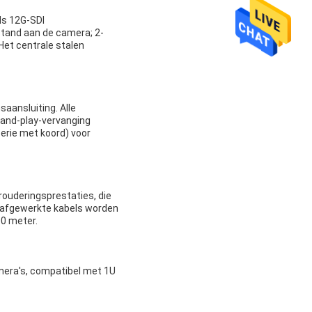
ds 12G-SDI
stand aan de camera; 2-
Het centrale stalen
aansluiting. Alle
-and-play-vervanging
erie met koord) voor
rouderingsprestaties, die
e afgewerkte kabels worden
00 meter.
mera's, compatibel met 1U