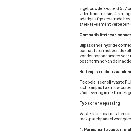
Ingebouwde 2-core G.657 bu
videotransmissie; 4-streng
aderige afgeschermde bestur
sterkte-element verbetert 
Compatibiliteit van conne
Bijpassende hybride connec
connectoren hebben dezelf
zonder aanpassingen voor 
bescherming van de inactiev
Buitenjas en duurzaamhei
Flexibele, zeer slijtvaste
zich aanpast aan ruw buite
vóór levering in de fabriek
Typische toepassing
Vaste studiocamerabedradi
rack-patchpaneel voor gec
1. Permanente vaste insta