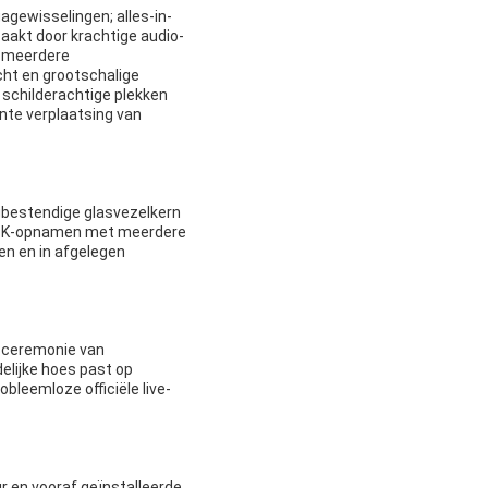
gagewisselingen; alles-in-
aakt door krachtige audio-
t meerdere
cht en grootschalige
 schilderachtige plekken
nte verplaatsing van
igbestendige glasvezelkern
/8K-opnamen met meerdere
en en in afgelegen
gsceremonie van
elijke hoes past op
bleemloze officiële live-
 en vooraf geïnstalleerde