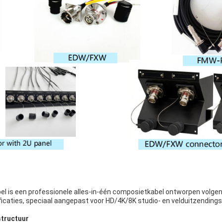
el is een professionele alles-in-één composietkabel ontworpen vol
aties, speciaal aangepast voor HD/4K/8K studio- en velduitzending
structuur