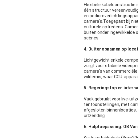
Flexibele kabelconstructie 
één structuur vereenvoudigt
en podiumverlichtingsappara
camera's.
Toegepast bij nie
culturele optredens. Camer
buiten onder ingewikkelde 
scènes.
4. Buitenopnamen op locat
Lichtgewicht enkele compos
zorgt voor stabiele videop
camera's van commerciële f
wildernis, waar CCU-apparat
5. Regeringstop en intern
Vaak gebruikt voor live-ui
tentoonstellingen, met cam
afgesloten binnenlocaties, 
uitzending.
6. Hulptoepassing: OB Van
Korte patchkabels (3m~20m