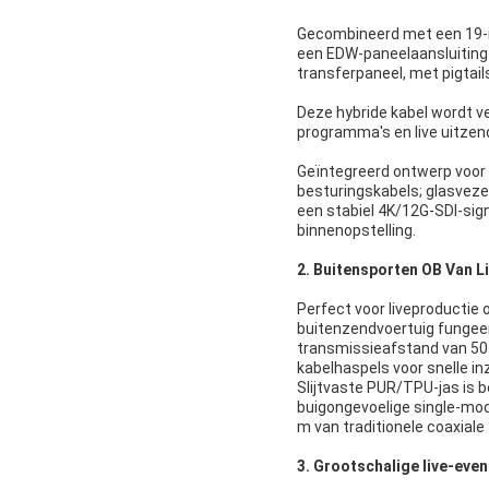
Gecombineerd met een 19-i
een EDW-paneelaansluiting 
transferpaneel, met pigtai
Deze hybride kabel wordt v
programma's en live uitzend
Geïntegreerd ontwerp voor 
besturingskabels; glasveze
een stabiel 4K/12G-SDI-si
binnenopstelling.
2. Buitensporten OB Van L
Perfect voor liveproductie o
buitenzendvoertuig fungeer
transmissieafstand van 50
kabelhaspels voor snelle i
Slijtvaste PUR/TPU-jas is be
buigongevoelige single-mode
m van traditionele coaxia
3. Grootschalige live-eve