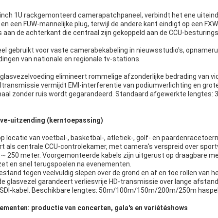
nch 1U rackgemonteerd camerapatchpaneel, verbindt het ene uitein
en een FUW-mannelijke plug, terwijl de andere kant eindigt op een FXW
ls aan de achterkant die centraal zijn gekoppeld aan de CCU-besturing
eel gebruikt voor vaste camerabekabeling in nieuwsstudio's, opnamer
ingen van nationale en regionale tv-stations.
glasvezelvoeding elimineert rommelige afzonderlijke bedrading van vi
ltransmissie vermijdt EMI-interferentie van podiumverlichting en gr
gnaal zonder ruis wordt gegarandeerd. Standaard afgewerkte lengtes
ive-uitzending (kerntoepassing)
p locatie van voetbal-, basketbal-, atletiek-, golf- en paardenracetoer
t als centrale CCU-controlekamer, met camera's verspreid over sport
 ~ 250 meter. Voorgemonteerde kabels zijn uitgerust op draagbare 
nzet en snel terugspoelen na evenementen.
stand tegen veelvuldig slepen over de grond en af ​​en toe rollen van he
 glasvezel garandeert verliesvrije HD-transmissie over lange afstande
le SDI-kabel. Beschikbare lengtes: 50m/100m/150m/200m/250m haspel
nementen: productie van concerten, gala's en variétéshows