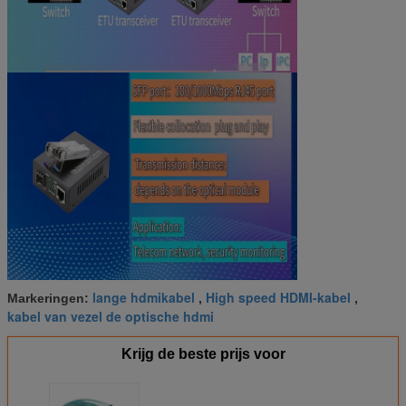
lange hdmikabel
High speed HDMI-kabel
Markeringen:
,
,
kabel van vezel de optische hdmi
Krijg de beste prijs voor