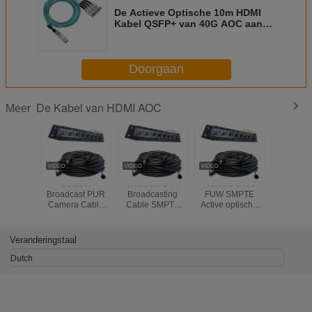
De Actieve Optische 10m HDMI
Kabel QSFP+ van 40G AOC aan
de Doorbraakcei 60794 van
4x10G SFP+
Doorgaan
De Kabel van HDMI AOC
Meer
Outdoor
3K.93C HDTV
Flexible 3K93
30m 50m
Broadcast PUR
Broadcasting
FUW SMPTE
150M 1
Camera Cable
Cable SMPTE
Active optische
HDMI AOC
3K93C SMPTE
Camera Cable
kabel.
304M 311M 4
PUW 3k.93c
Koper Power
Glasvezel
Veranderingstaal
Electric Hybrid
Connectors FXW-
Connector
2LC-0.5M
Dutch
Glasvezelkabel