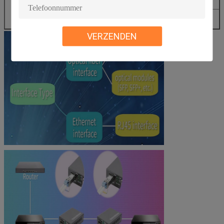
betaalmethode?
Ondersteunt u
OEM/ODM
OEM?
VERZENDEN