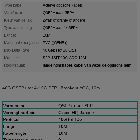
Type kabel:
Actieve optische kabels
Vormfactor:
QSFP+ naar SFP+
Kleur van de lak:
Zwart of oranje of andere
Type aansluiting:
QSFP+ aan 4x SFP+
Lange:
10M
Materiaal voor jassen:
PVC ((OFNR))
Max Data Rate:
40 Gbps tot 10 Gb/s
Model nr.:
SFP-4SFP10G-AOC-10M
lange hdmikabel
kabel van vezel de optische hdmi
Hoogtepunt:
,
40G QSFP+ tot 4x10G SFP+ Breakout AOC, 10m
Vormfactor:
QSFP+ naar SFP+
Verenigbaarheid
Cisco, HP, Juniper...
Protocol:
40G tot 10G
Lange
10M
Kabellengte
10M
Temperatuur van de
0