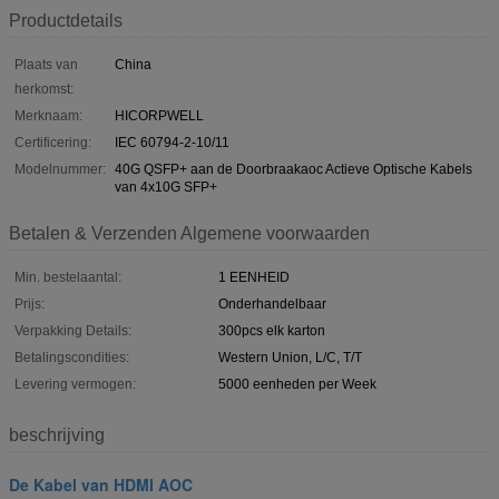
Productdetails
Plaats van
China
herkomst:
Merknaam:
HICORPWELL
Certificering:
IEC 60794-2-10/11
Modelnummer:
40G QSFP+ aan de Doorbraakaoc Actieve Optische Kabels
van 4x10G SFP+
Betalen & Verzenden Algemene voorwaarden
Min. bestelaantal:
1 EENHEID
Prijs:
Onderhandelbaar
Verpakking Details:
300pcs elk karton
Betalingscondities:
Western Union, L/C, T/T
Levering vermogen:
5000 eenheden per Week
beschrijving
De Kabel van HDMI AOC