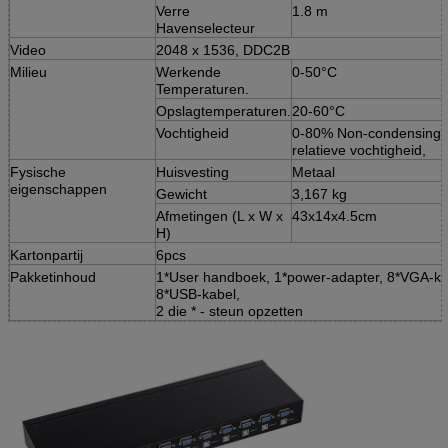
Verre
1.8 m
Havenselecteur
Video
2048 x 1536, DDC2B
Milieu
Werkende
0-50°C
Temperaturen.
Opslagtemperaturen.
20-60°C
Vochtigheid
0-80% Non-condensing
relatieve vochtigheid,
Fysische
Huisvesting
Metaal
eigenschappen
Gewicht
3,167 kg
Afmetingen (L x W x
43x14x4.5cm
H)
Kartonpartij
6pcs
Pakketinhoud
1*User handboek, 1*power-adapter, 8*VGA-ka
8*USB-kabel,
2 die * - steun opzetten