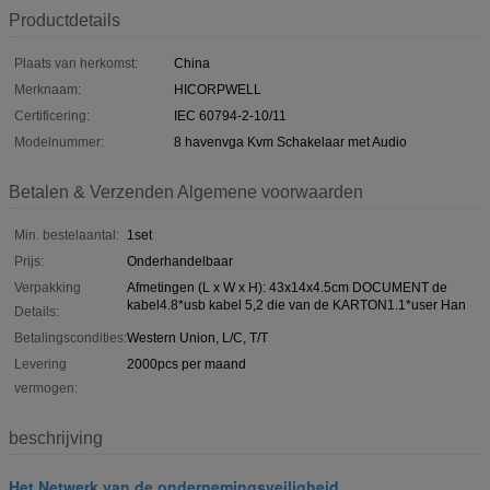
Productdetails
Plaats van herkomst:
China
Merknaam:
HICORPWELL
Certificering:
IEC 60794-2-10/11
Modelnummer:
8 havenvga Kvm Schakelaar met Audio
Betalen & Verzenden Algemene voorwaarden
Min. bestelaantal:
1set
Prijs:
Onderhandelbaar
Verpakking
Afmetingen (L x W x H): 43x14x4.5cm DOCUMENT de
kabel4.8*usb kabel 5,2 die van de KARTON1.1*user Han
Details:
Betalingscondities:
Western Union, L/C, T/T
Levering
2000pcs per maand
vermogen:
beschrijving
Het Netwerk van de ondernemingsveiligheid