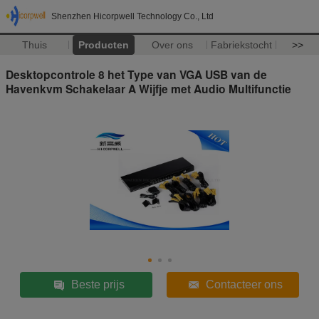
Shenzhen Hicorpwell Technology Co., Ltd
Thuis
Producten
Over ons
Fabriekstocht
>>
Desktopcontrole 8 het Type van VGA USB van de
Havenkvm Schakelaar A Wijfje met Audio Multifunctie
Beste prijs
Contacteer ons