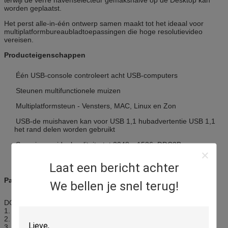
worden geplaatst.
Het perst alle-in-één ontwerp samen maakt tot het ideaal voor
multiplatformbureaubladtoepassingen die hoge resolutievideo
vereisen.
Producteigenschappen
Één USB-console controleert acht USB-computers
Steunen multifunctionele muizen
Multiplatformsteun - Vensters, MAC, Linux en Zon
USB-de muishaven kan voor USB 1,1 hubadvertentie USB 1,1
het rand delen worden gebruikt
Superieure videokwaliteit - tot 2048 x 1536; DDC2B
Non-powered
Laat een bericht achter
Pakket:
We bellen je snel terug!
DOCUMENT KARTON
1.
1*User handboek
2.
1*power adapter
3.
8*VGA kabel