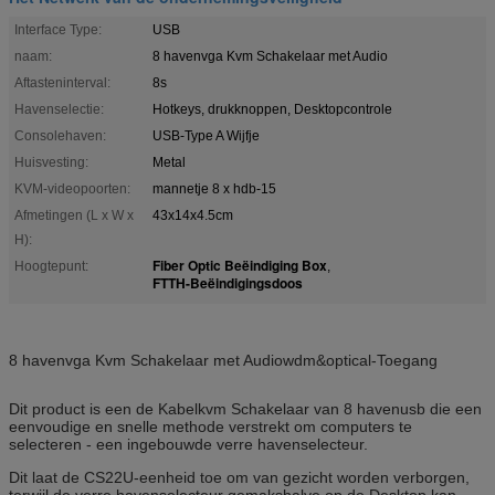
Interface Type:
USB
naam:
8 havenvga Kvm Schakelaar met Audio
Aftasteninterval:
8s
Havenselectie:
Hotkeys, drukknoppen, Desktopcontrole
Consolehaven:
USB-Type A Wijfje
Huisvesting:
Metal
KVM-videopoorten:
mannetje 8 x hdb-15
Afmetingen (L x W x
43x14x4.5cm
H):
Fiber Optic Beëindiging Box
Hoogtepunt:
,
FTTH-Beëindigingsdoos
8 havenvga Kvm Schakelaar met Audiowdm&optical-Toegang
Dit product is een de Kabelkvm Schakelaar van 8 havenusb die een
eenvoudige en snelle methode verstrekt om computers te
selecteren - een ingebouwde verre havenselecteur.
Dit laat de CS22U-eenheid toe om van gezicht worden verborgen,
terwijl de verre havenselecteur gemakshalve op de Desktop kan