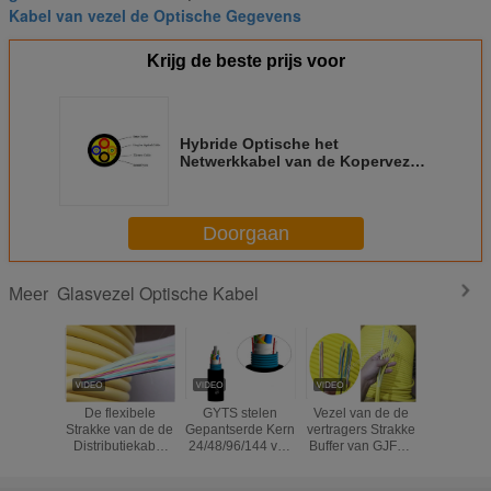
Kabel van vezel de Optische Gegevens
Krijg de beste prijs voor
Hybride Optische het
Netwerkkabel van de Kopervezel
met het Zwarte Aangepaste Jasje
van TPU LSZH
Doorgaan
Glasvezel Optische Kabel
Meer
De flexibele
GYTS stelen
Vezel van de de
Losse van
Strakke van de de
Gepantserde Kern
vertragers Strakke
Kabelsverr
Distributiekabel
24/48/96/144 van
Buffer van GJFJV
van de d
van de
de de Glasvezel
de Multi - de
Optische
Buffervezel
Optische Kabel
Kabel van de
van GYX