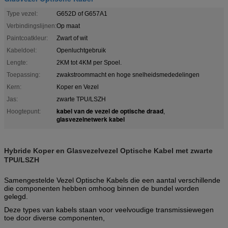
Type vezel:
G652D of G657A1
Verbindingslijnen:
Op maat
Paintcoatkleur:
Zwart of wit
Kabeldoel:
Openluchtgebruik
Lengte:
2KM tot 4KM per Spoel.
Toepassing:
zwakstroommacht en hoge snelheidsmededelingen
Kern:
Koper en Vezel
Jas:
zwarte TPU/LSZH
kabel van de vezel de optische draad
Hoogtepunt:
,
glasvezelnetwerk kabel
Hybride Koper en Glasvezelvezel Optische Kabel met zwarte
TPU/LSZH
Samengestelde Vezel Optische Kabels die een aantal verschillende
die componenten hebben omhoog binnen de bundel worden
gelegd.
Deze types van kabels staan voor veelvoudige transmissiewegen
toe door diverse componenten,