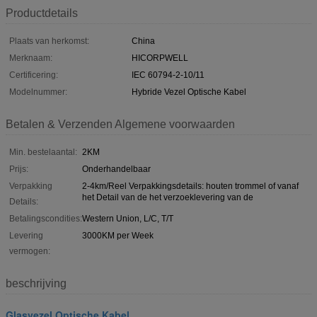
Productdetails
Plaats van herkomst:
China
Merknaam:
HICORPWELL
Certificering:
IEC 60794-2-10/11
Modelnummer:
Hybride Vezel Optische Kabel
Betalen & Verzenden Algemene voorwaarden
Min. bestelaantal:
2KM
Prijs:
Onderhandelbaar
Verpakking
2-4km/Reel Verpakkingsdetails: houten trommel of vanaf
het Detail van de het verzoeklevering van de
Details:
Betalingscondities:
Western Union, L/C, T/T
Levering
3000KM per Week
vermogen:
beschrijving
Glasvezel Optische Kabel