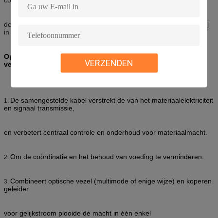
de optisch signaaltransmissie en de machtstransmissie kunnen vrij
in een kleine ruimte worden geïnstalleerd
.
Optisch kenmerk van vezel/kabel van de koper de hybride
VERZENDEN
vezel
De samengestelde kabel verstrekt de van het materiaalelektriciteit
1.
en signaal transmissie,
en verbetert centraal controle en onderhoud voor materiaalmacht.
Om de coördinatie en het behoud van voeding te verminderen.
2.
Combineert optische vezel (multimode of enige wijze) en koperen
3.
geleider
voor gelijkstroom plooide de macht in één enkel