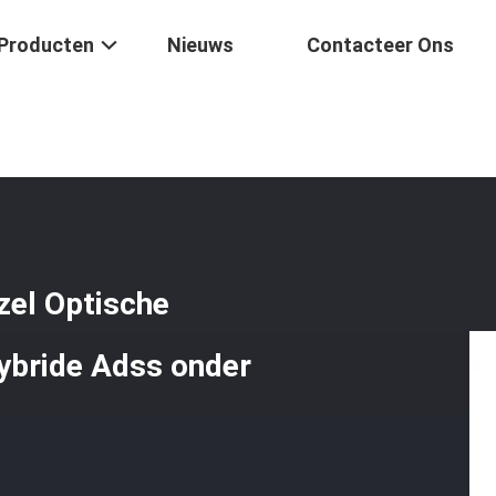
Producten
Nieuws
Contacteer Ons
24 Van De Kernglasvezel Optische Luchtsm MM. Van De Kabel Hybride
zel Optische
ybride Adss onder