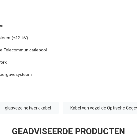
en
steem (≤12 kV)
de Telecommunicatiepool
work
weergavesysteem
glasvezelnetwerk kabel
Kabel van vezel de Optische Geg
GEADVISEERDE PRODUCTEN