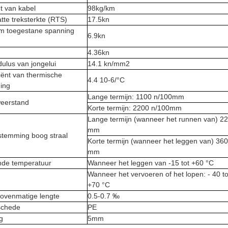
t van kabel
98kg/km
tte treksterkte (RTS)
17.5kn
 toegestane spanning
6.9kn
4.36kn
ulus van jongelui
14.1 kn/mm2
iënt van thermische
4.4 10-6/°C
ding
Lange termijn: 1100 n/100mm
eerstand
Korte termijn: 2200 n/100mm
Lange termijn (wanneer het runnen van) 2
mm
stemming boog straal
Korte termijn (wanneer het leggen van) 360
mm
de temperatuur
Wanneer het leggen van -15 tot +60 °C
Wanneer het vervoeren of het lopen: - 40 to
+70 °C
bovenmatige lengte
0.5-0.7 ‰
schede
PE
ng
5mm