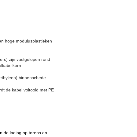
van hoge modulusplastieken
ers) zijn vastgelopen rond
elkabelkern.
yethyleen) binnenschede.
dt de kabel voltooid met PE
en de lading op torens en