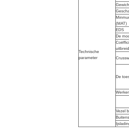
Gewich
Gescha
Minmum
(MAT)
EDS
De mod
Coëffic
uitbrei
Technische
parameter
Crussw
De toe
Werken
Vezel 
Buiten
Ijsladi