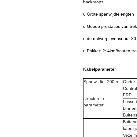
backprops
u Grote spanwijdtelengten
u Goede prestaties van tre
u de ontwerplevensduur 30 j
u Pakket: 2~4km/houten tr
Kabelparameter
Spanwijdte: 200m
Onder 
Centra
FRP
structurele
Losse b
parameter
Binnen
Buiten
Buiten
kabelg
Vezelm