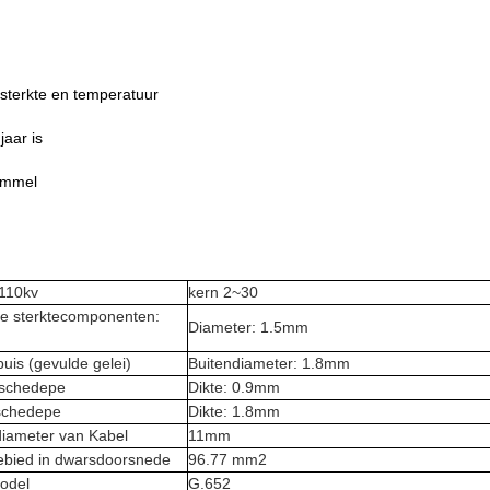
ksterkte en temperatuur
aar is
ommel
110kv
kern 2~30
le sterktecomponenten:
Diameter: 1.5mm
uis (gevulde gelei)
Buitendiameter: 1.8mm
schedepe
Dikte: 0.9mm
schedepe
Dikte: 1.8mm
diameter van Kabel
11mm
ebied in dwarsdoorsnede
96.77 mm2
odel
G.652