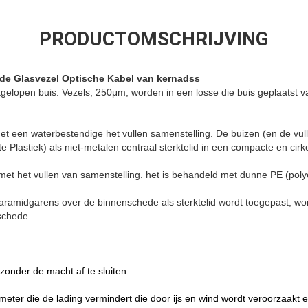
PRODUCTOMSCHRIJVING
de Glasvezel Optische Kabel van kernadss
tgelopen buis. Vezels, 250μm, worden in een losse die buis geplaatst 
 een waterbestendige het vullen samenstelling. De buizen (en de vull
 Plastiek) als niet-metalen centraal sterktelid in een compacte en cirk
met het vullen van samenstelling. het is behandeld met dunne PE (pol
aramidgarens over de binnenschede als sterktelid wordt toegepast, wor
nschede.
zonder de macht af te sluiten
ameter die de lading vermindert die door ijs en wind wordt veroorzaakt 