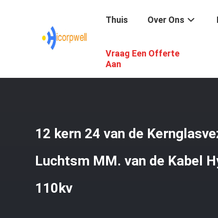
Thuis
Over Ons
Vraag Een Offerte
Thuis
/
Producten
/
Glasvezel Optische Kabel
/
12 Kern 
Aan
12 kern 24 van de Kernglasve
Luchtsm MM. van de Kabel H
110kv