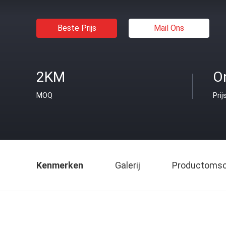
Beste Prijs
Mail Ons
2KM
O
MOQ
Prij
Kenmerken
Galerij
Productomsch