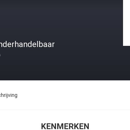
nderhandelbaar
s
rijving
KENMERKEN