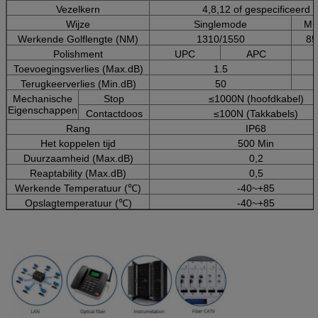
Vezelkern
4,8,12 of gespecificeerd
Wijze
Singlemode
Mu
Werkende Golflengte (NM)
1310/1550
85
Polishment
UPC
APC
Toevoegingsverlies (Max.dB)
1.5
Terugkeerverlies (Min.dB)
50
Mechanische
Stop
≤1000N (hoofdkabel)
Eigenschappen
Contactdoos
≤100N (Takkabels)
Rang
IP68
Het koppelen tijd
500 Min
Duurzaamheid (Max.dB)
0,2
Reaptability (Max.dB)
0,5
Werkende Temperatuur (℃)
-40~+85
Opslagtemperatuur (℃)
-40~+85