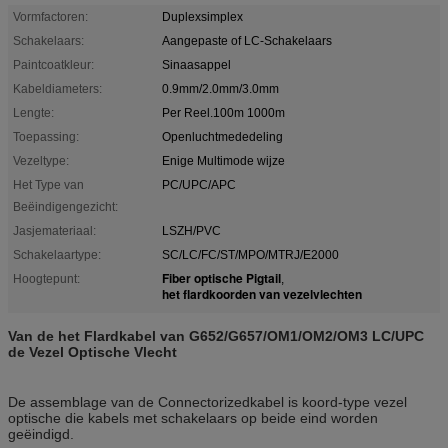
Vormfactoren:
Duplexsimplex
Schakelaars:
Aangepaste of LC-Schakelaars
Paintcoatkleur:
Sinaasappel
Kabeldiameters:
0.9mm/2.0mm/3.0mm
Lengte:
Per Reel.100m 1000m
Toepassing:
Openluchtmededeling
Vezeltype:
Enige Multimode wijze
Het Type van
PC/UPC/APC
Beëindigengezicht:
Jasjemateriaal:
LSZH/PVC
Schakelaartype:
SC/LC/FC/ST/MPO/MTRJ/E2000
Fiber optische Pigtail
Hoogtepunt:
,
het flardkoorden van vezelvlechten
Van de het Flardkabel van G652/G657/OM1/OM2/OM3 LC/UPC
de Vezel Optische Vlecht
De assemblage van de Connectorizedkabel is koord-type vezel
optische die kabels met schakelaars op beide eind worden
geëindigd.