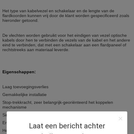
Het type van kabelvezel en schakelaar en de lengte van de
flardkoorden kunnen vrij door de klant worden gespecificeerd zoals
hieronder getoond.
De vlechten worden gebruikt voor het eindigen van vezel optische
kabels door hen te verbinden de vezels van de kabel en het andere
eind te verbinden, dat met een schakelaar aan een flardpaneel of
rechtstreeks aan materiaal leverde.
Eigenschappen:
Laag toevoegingsverlies
Gemakkelijke installatie
Stop-trekkracht, zeer belangrijk-georiënteerd het koppelen
mechanisme
Simplex en Duplex
Enige wijze en Multimode
Laat een bericht achter
Het oppoetsen van PC, UPC en APC