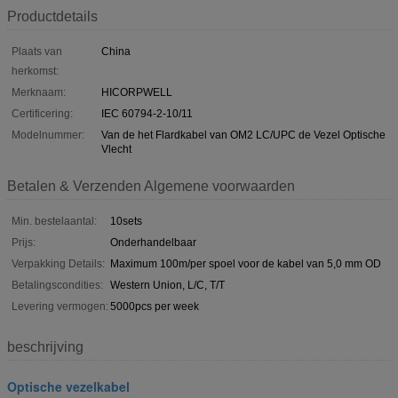
Productdetails
Plaats van
China
herkomst:
Merknaam:
HICORPWELL
Certificering:
IEC 60794-2-10/11
Modelnummer:
Van de het Flardkabel van OM2 LC/UPC de Vezel Optische
Vlecht
Betalen & Verzenden Algemene voorwaarden
Min. bestelaantal:
10sets
Prijs:
Onderhandelbaar
Verpakking Details:
Maximum 100m/per spoel voor de kabel van 5,0 mm OD
Betalingscondities:
Western Union, L/C, T/T
Levering vermogen:
5000pcs per week
beschrijving
Optische vezelkabel