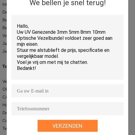
We bellen je snel terug!
Interferential parameters
De hybride flard-koorden zijn op verzoek beschikbaar
Beschikbare Fan-out
Beschikbare vlecht
Volgzaam met Telcordia-gr.-326-KERN
Jasjemateriaal: PVC, LSZH, OFNR, OFNP
Jasjediameter: 0.9mm, 2.00mm of 3.0mm
Toepassing:
Verbinding van optisch transmissiemateriaal
ODF van optisch transmissiesysteem
CATV
Hoog - netwerk van de kwaliteits het grafische transmissie
De transmissienetwerk van hoge snelheidsgegevens
Computernetwerken
VERZENDEN
Telecommunicatienetwerken