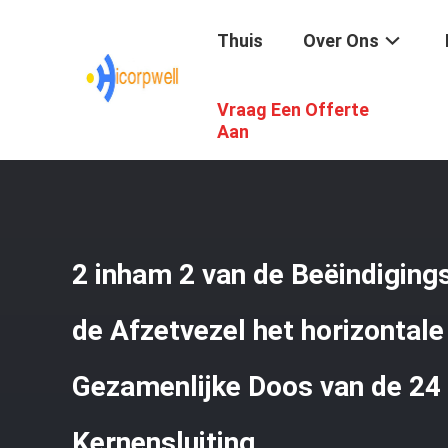
Thuis
Over Ons
Vraag Een Offerte
Thuis
/
Producten
/
De Uitrustingen Van De Vezelbeëindi
Tot 144 Kernensluiting
Aan
2 inham 2 van de Beëindiging
de Afzetvezel het horizontal
Gezamenlijke Doos van de 24 
Kernensluiting