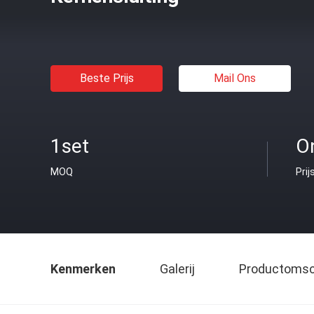
Beste Prijs
Mail Ons
1set
O
MOQ
Prij
Kenmerken
Galerij
Productomsch