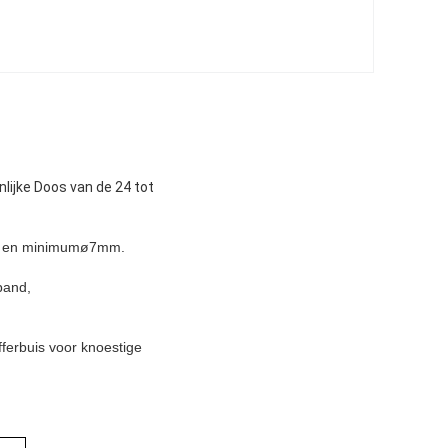
lijke Doos van de 24 tot
16 en minimumø7mm.
band,
fferbuis voor knoestige