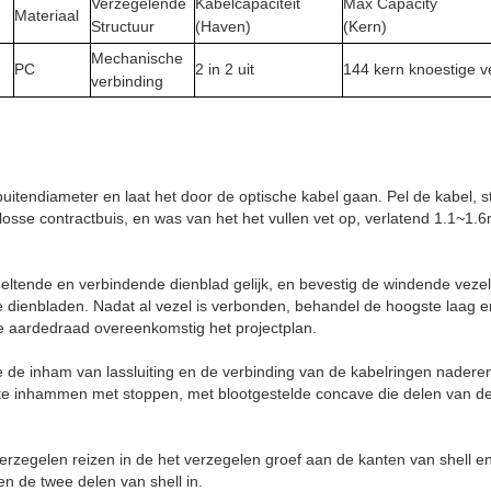
Verzegelende
Kabelcapaciteit
Max Capacity
Materiaal
Structuur
(Haven)
(Kern)
Mechanische
PC
2 in 2 uit
144 kern knoestige v
verbinding
 buitendiameter en laat het door de optische kabel gaan. Pel de kabel, s
losse contractbuis, en was van het het vullen vet op, verlatend 1.1~
meltende en verbindende dienblad gelijk, en bevestig de windende vez
dienbladen. Nadat al vezel is verbonden, behandel de hoogste laag en
de aardedraad overeenkomstig het projectplan.
e de inham van lassluiting en de verbinding van de kabelringen nadere
kte inhammen met stoppen, met blootgestelde concave die delen van d
erzegelen reizen in de het verzegelen groef aan de kanten van shell e
n de twee delen van shell in.