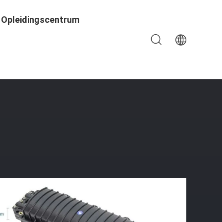
Opleidingscentrum
Het Horizontale Type FO De Gezamenlijke Doos Van De 24