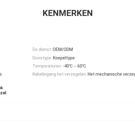
KENMERKEN
De dienst:
OEM/ODM
Doostype:
Koepeltype
Temperaturen:
-40℃ -- 60℃
s
Kabelingang het verzegelen:
Het mechanische verze
,
té
ezel