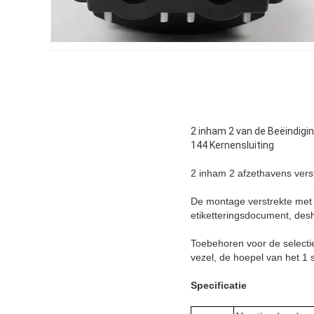
2 inham 2 van de Beëindigi
144 Kernensluiting
2 inham 2 afzethavens ver
De montage verstrekte met 
etiketteringsdocument, desh
Toebehoren voor de selectie
vezel, de hoepel van het 1 
Specificatie