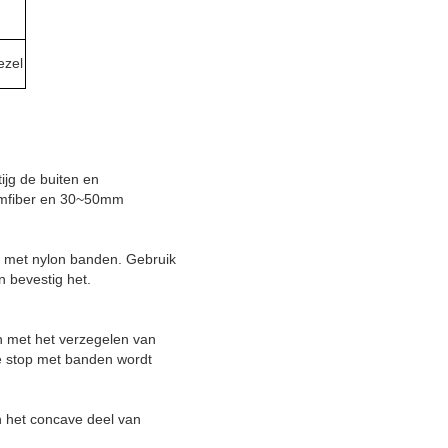
ezel
tijg de buiten en
1.6mfiber en 30~50mm
el met nylon banden. Gebruik
 bevestig het.
n met het verzegelen van
e stop met banden wordt
n het concave deel van