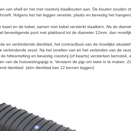
en van shell en het met roestvrij staalbouten aan. De bouten zouden s
roeft. Volgens het het leggen vereiste, plaats en bevestig het hangen
 kaart en de kabel, samen met kabel versterkt staalkern. Als de diame
el bevestigende punt met plakband tot de diameter 12mm, dan moeilijke 
nde en verbindende dienblad, het contractbuis van de moeilijke situatieh
de verbindende vezel. Na het smelten van en het verbinden van de veze
 de hittesmelting en bevestig roestvrij (of kwarts) versterken kernstok,
den van de huisvestingspijp is. Verwarm de pijp om twee in te maken. 
gend dienblad. (één dienblad kan 12 kernen leggen)