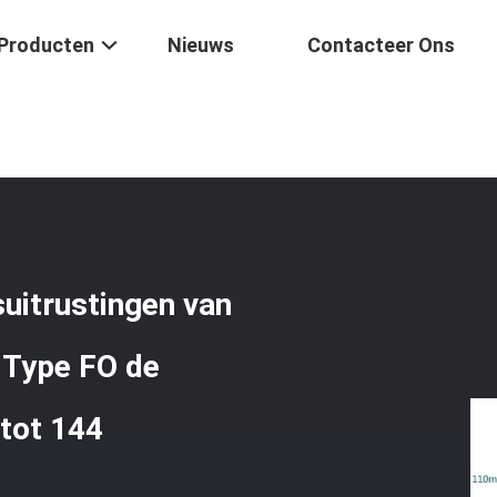
Producten
Nieuws
Contacteer Ons
ging
/
2 Inham 2 Van De Beëindigingsuitrustingen Van De Afzetvezel 
suitrustingen van
e Type FO de
tot 144