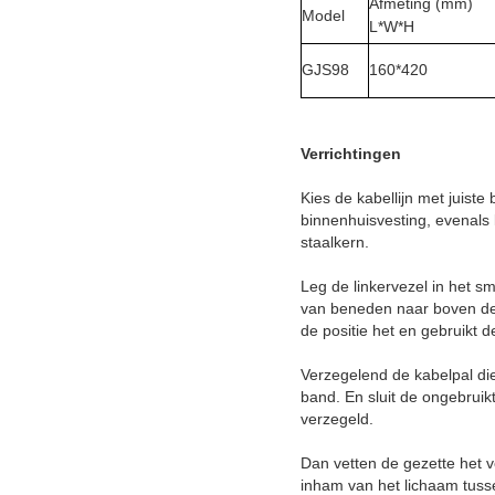
Afmeting (mm)
Model
L*W*H
GJS98
160*420
Verrichtingen
Kies de kabellijn met juiste
binnenhuisvesting, evenals 
staalkern.
Leg de linkervezel in het s
van beneden naar boven de 
de positie het en gebruikt 
Verzegelend de kabelpal di
band. En sluit de ongebrui
verzegeld.
Dan vetten de gezette het v
inham van het lichaam tusse