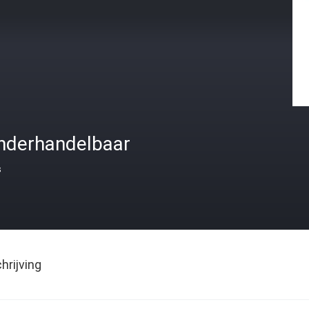
nderhandelbaar
s
rijving