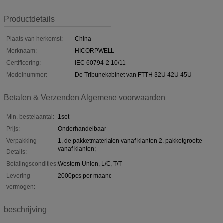
Productdetails
Plaats van herkomst:
China
Merknaam:
HICORPWELL
Certificering:
IEC 60794-2-10/11
Modelnummer:
De Tribunekabinet van FTTH 32U 42U 45U
Betalen & Verzenden Algemene voorwaarden
Min. bestelaantal:
1set
Prijs:
Onderhandelbaar
Verpakking
1, de pakketmaterialen vanaf klanten 2. pakketgrootte
vanaf klanten;
Details:
Betalingscondities:
Western Union, L/C, T/T
Levering
2000pcs per maand
vermogen:
beschrijving