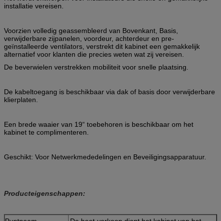
installatie vereisen.
Voorzien volledig geassembleerd van Bovenkant, Basis,
verwijderbare zijpanelen, voordeur, achterdeur en pre-
geïnstalleerde ventilators, verstrekt dit kabinet een gemakkelijk
alternatief voor klanten die precies weten wat zij vereisen.
De beverwielen verstrekken mobiliteit voor snelle plaatsing.
De kabeltoegang is beschikbaar via dak of basis door verwijderbare
klierplaten.
Een brede waaier van 19“ toebehoren is beschikbaar om het
kabinet te complimenteren.
Geschikt: Voor Netwerkmededelingen en Beveiligingsapparatuur.
Producteigenschappen:
Puntnaam
De heet-verkoop dient het kabinet van het