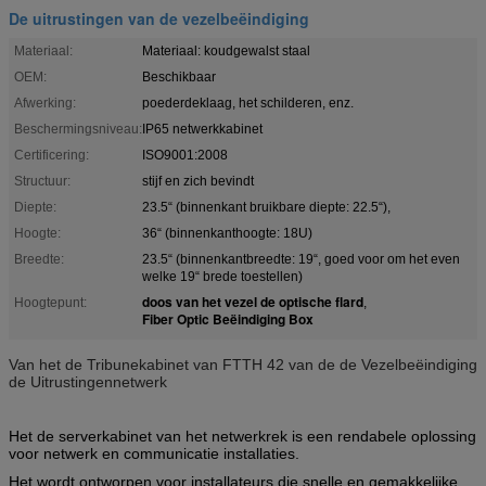
De uitrustingen van de vezelbeëindiging
Materiaal:
Materiaal: koudgewalst staal
OEM:
Beschikbaar
Afwerking:
poederdeklaag, het schilderen, enz.
Beschermingsniveau:
IP65 netwerkkabinet
Certificering:
ISO9001:2008
Structuur:
stijf en zich bevindt
Diepte:
23.5“ (binnenkant bruikbare diepte: 22.5“),
Hoogte:
36“ (binnenkanthoogte: 18U)
Breedte:
23.5“ (binnenkantbreedte: 19“, goed voor om het even
welke 19“ brede toestellen)
doos van het vezel de optische flard
Hoogtepunt:
,
Fiber Optic Beëindiging Box
Van het de Tribunekabinet van FTTH 42 van de de Vezelbeëindiging
de Uitrustingennetwerk
Het de serverkabinet van het netwerkrek is een rendabele oplossing
voor netwerk en communicatie installaties.
Het wordt ontworpen voor installateurs die snelle en gemakkelijke