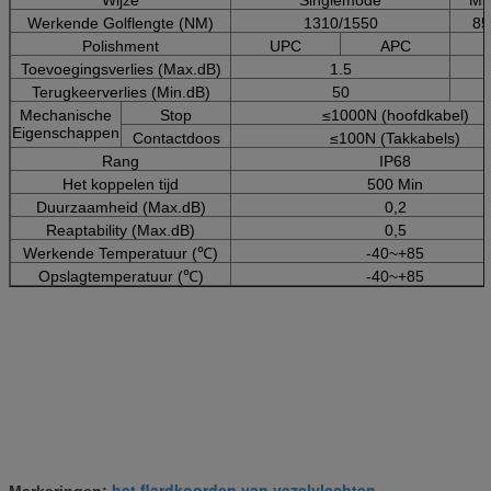
Werkende Golflengte (NM)
1310/1550
85
Polishment
UPC
APC
Toevoegingsverlies (Max.dB)
1.5
Terugkeerverlies (Min.dB)
50
Mechanische
Stop
≤1000N (hoofdkabel)
Eigenschappen
Contactdoos
≤100N (Takkabels)
Rang
IP68
Het koppelen tijd
500 Min
Duurzaamheid (Max.dB)
0,2
Reaptability (Max.dB)
0,5
Werkende Temperatuur (℃)
-40~+85
Opslagtemperatuur (℃)
-40~+85
het flardkoorden van vezelvlechten
Markeringen:
,