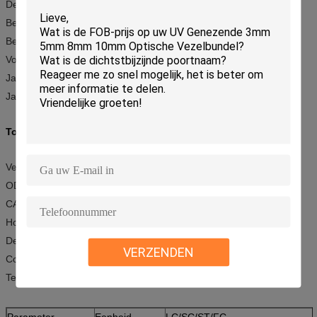
De hybride flard-koorden zijn op verzoek beschikbaar
Beschikbare Fan-out
Beschikbare vlecht
Volgzaam met Telcordia-gr.-326-KERN
Jasjemateriaal: PVC, LSZH, OFNR, OFNP
Jasjediameter: 0.9mm, 2.00mm of 3.0mm
Toepassing:
Verbinding van optisch transmissiemateriaal
ODF van optisch transmissiesysteem
CATV
Hoog - netwerk van de kwaliteits het grafische transmissie
De transmissienetwerk van hoge snelheidsgegevens
VERZENDEN
Computernetwerken
Telecommunicatienetwerken
Parameter
Eenheid
LC/SC/ST/FC