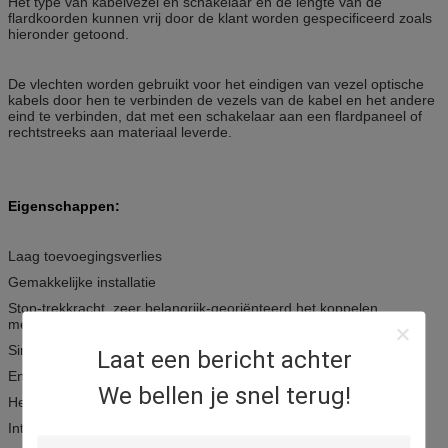
Het type van kabelvezel en schakelaar en de lengte van de
flardkoorden kunnen vrij door de klant worden gespecificeerd zoals
hieronder getoond.
De vlechten worden gebruikt voor het eindigen van vezel optische
kabels door hen te verbinden de vezels van de kabel en het andere
eind te verbinden, dat met een schakelaar aan een flardpaneel of
rechtstreeks aan materiaal leverde.
Eigenschappen:
Laag toevoegingsverlies
Gemakkelijke installatie
Stop-trekkracht, zeer belangrijk-georiënteerd het koppelen
mechanisme
Simplex en Duplex
Laat een bericht achter
Enige wijze en Multimode
We bellen je snel terug!
Het oppoetsen van PC, UPC en APC
Interferential parameters