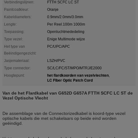
Verbindingslijnen:
FTTH SCFC LC ST
Paintcoatkleur:
Oranje
Kabeldiameters:
0.9mm/2.0mm/3.0mm
Lengte:
Per Reel.100m 1000m
Toepassing:
Openluchtmededeling
Type vezel:
Enige Multimode wijze
Het type van
PC/UPC/APC
Beëindigengezicht:
Jasjemateriaal:
LSZH/PVC
Type connector:
SC/LC/FC/ST/MPO/MTRJ/E2000
het flardkoorden van vezelvlechten
Hoogtepunt:
,
LC Fiber Optic Patch Cord
Van de het Flardkabel van G652D G657A FTTH SCFC LC ST de
Vezel Optische Vlecht
De assemblage van de Connectorizedkabel is koord-type vezel
optische kabels die met schakelaars op beide eind worden
geëindigd.