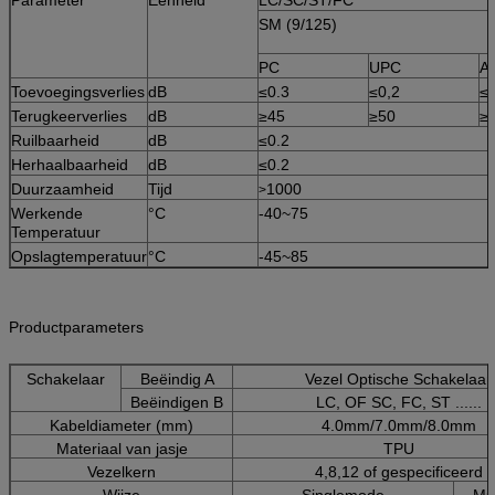
SM (9/125)
PC
UPC
A
Toevoegingsverlies
dB
≤0.3
≤0,2
≤0
Terugkeerverlies
dB
≥45
≥50
≥
Ruilbaarheid
dB
≤0.2
Herhaalbaarheid
dB
≤0.2
Duurzaamheid
Tijd
1000
>
Werkende
°C
-40~75
Temperatuur
Opslagtemperatuur
°C
-45~85
Productparameters
Schakelaar
Beëindig A
Vezel Optische Schakelaar
Beëindigen B
LC, OF SC, FC, ST ......
Kabeldiameter (mm)
4.0mm/7.0mm/8.0mm
Materiaal van jasje
TPU
Vezelkern
4,8,12 of gespecificeerd
Wijze
Singlemode
Mu