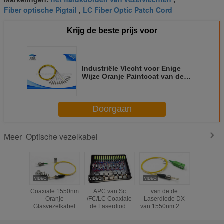
Fiber optische Pigtail
LC Fiber Optic Patch Cord
,
Krijg de beste prijs voor
Industriële Vlecht voor Enige
Wijze Oranje Paintcoat van de
Vezel de Optische Kabel FTTH
SCFC LC ST
Doorgaan
Optische vezelkabel
Meer
Coaxiale 1550nm
APC van Sc
van de de
Coaxiale 
Oranje
/FC/LC Coaxiale
Laserdiode DX
de Vezel O
Glasvezelkabel
de Laserdiode
van 1550nm 2.5G
Vlecht
van vriespunt &
DFB APC van Sc
Coaxiale 
van DFB van de
/FC/LC Coaxiale
1550nm 