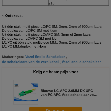
≤1um
Ordekeus:
4.
Uit één stuk, multi-piece LC/PC SM, 3mm, 2mm of 900um-laars
De duplex van LC/PC SM met klem
Uit één stuk, multi-piece LC/APC SM, 3mm of 2mm laars
De duplex van LC/APC SM met klem
LC/PC uit één stuk, multipiece MM., 3mm, 2mm of 900um-laars
LC/PC MM.duplex met klem
Vezel Snelle Schakelaar
Markeringen:
,
de schakelaars van de vezelkabel
Vezel snelle schakelaar
,
Krijg de beste prijs voor
Blauwe LC-APC 2.0MM DX UPC
van PC APC Vezelschakelaar voor
de Kabellszh pvc van het
Flardkoord
Doorgaan