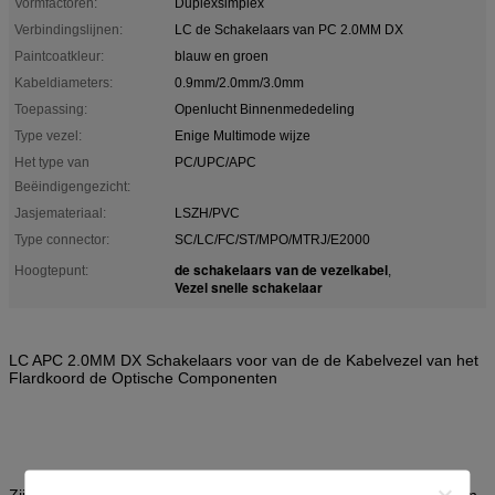
Vormfactoren:
Duplexsimplex
Verbindingslijnen:
LC de Schakelaars van PC 2.0MM DX
Paintcoatkleur:
blauw en groen
Kabeldiameters:
0.9mm/2.0mm/3.0mm
Toepassing:
Openlucht Binnenmededeling
Type vezel:
Enige Multimode wijze
Het type van
PC/UPC/APC
Beëindigengezicht:
Jasjemateriaal:
LSZH/PVC
Type connector:
SC/LC/FC/ST/MPO/MTRJ/E2000
de schakelaars van de vezelkabel
Hoogtepunt:
,
Vezel snelle schakelaar
LC APC 2.0MM DX Schakelaars voor van de de Kabelvezel van het
Flardkoord de Optische Componenten
Zijn de vezel optische schakelaars ultra betrouwbare componenten