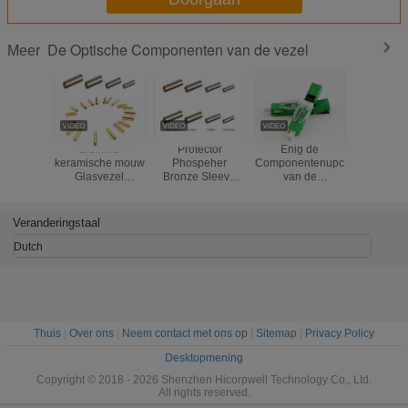
De Optische Componenten van de vezel
Meer
alumina
Protector
Enig de
Waterdich
keramische mouw
Phospeher
Componentenupc
de het Fl
Glasvezel
Bronze Sleeve
van de
Metaalbu
Standard SC
Fiber Optic
Wijzeesc250d
Vezel Op
Glasvezel
Standard
Vezel Optisch
Compon
Kopermouw
SC/FC/ST Fiber
Blauw of Groen
Bescher
Veranderingstaal
Glasvezelmouw
Optic Copper
APC van de Vezel
het Metaa
Sleeve fiber optic
Optisch Snel
voor Gepa
Dutch
Sleeve
Schakelaar Type
Vezelk
Thuis
|
Over ons
|
Neem contact met ons op
|
Sitemap
|
Privacy Policy
Desktopmening
Copyright © 2018 - 2026 Shenzhen Hicorpwell Technology Co., Ltd.
All rights reserved.