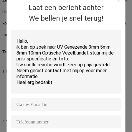
Laat een bericht achter
die laag toevoegingsverlies en terugkeerverlies kenmerken. Zij
We bellen je snel terug!
komen met uw keus van simplex of duplexkabelconfiguratie en om
met CEI gemaakt in overeenstemming te zijn,
Telcordia gr.-326-KERN Norm.
Eigenschappen:
1.
Laag toevoegingsverlies en achterbezinningsverlies
Pre-overkoepelde de oppervlakte van het metalen kapeind
Precisieanti-rotation zeer belangrijk en corrosiebestendig
lichaam
UL-geschatte plastic huisvesting
De laarzen van de Telcordiastijl
Vrij-drijft ceramische metalen kap
Toepassingen:
2.