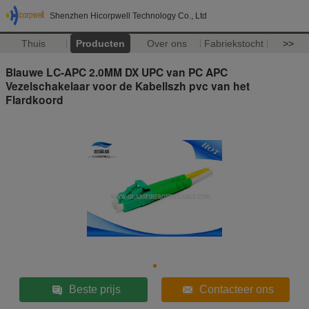
Shenzhen Hicorpwell Technology Co., Ltd
Thuis
Producten
Over ons
Fabriekstocht
>>
Blauwe LC-APC 2.0MM DX UPC van PC APC
Vezelschakelaar voor de Kabellszh pvc van het
Flardkoord
Beste prijs
Contacteer ons