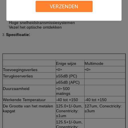
Vezel Optische Telecommunicaties
VERZENDEN
LAN (Local area network)
FTTH (Vezel aan het Huis)
CATV&CCTV
Hoge snelheidstransmissiesystemen
Vezel het optische ontdekken
Specificatie:
3.
Enige wijze
Multimode
Toevoegingsverlies
<0>
<0>
Terugkeerverlies
≥55dB (PC)
≥65dB (APC)
Duurzaamheid
500
<0>
matings
Werkende Temperatuur
-40 tot +150
-40 tot +150
De Grootte van het metalen
125.0+1/-0um,
127um, Conectricity:
kapgat
Conentricity:
≤3um
≤1um
125.5+1/-0um,
Conentricity: