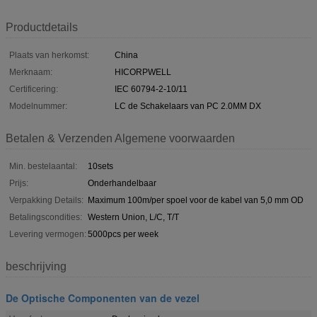
Productdetails
Plaats van herkomst:
China
Merknaam:
HICORPWELL
Certificering:
IEC 60794-2-10/11
Modelnummer:
LC de Schakelaars van PC 2.0MM DX
Betalen & Verzenden Algemene voorwaarden
Min. bestelaantal:
10sets
Prijs:
Onderhandelbaar
Verpakking Details:
Maximum 100m/per spoel voor de kabel van 5,0 mm OD
Betalingscondities:
Western Union, L/C, T/T
Levering vermogen:
5000pcs per week
beschrijving
De Optische Componenten van de vezel