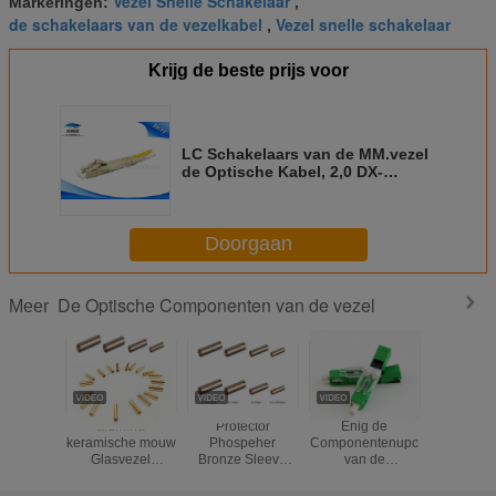
Vezel Snelle Schakelaar
Markeringen:
,
de schakelaars van de vezelkabel
Vezel snelle schakelaar
,
Krijg de beste prijs voor
LC Schakelaars van de MM.vezel
de Optische Kabel, 2,0 DX-
Multimode Vezelschakelaars van
het Flardkoord
Doorgaan
De Optische Componenten van de vezel
Meer
alumina
Protector
Enig de
Waterdich
keramische mouw
Phospeher
Componentenupc
de het Fl
Glasvezel
Bronze Sleeve
van de
Metaalbu
Standard SC
Fiber Optic
Wijzeesc250d
Vezel Op
Glasvezel
Standard
Vezel Optisch
Compon