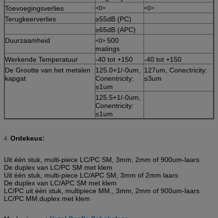
Toevoegingsverlies
<0>
<0>
Terugkeerverlies
≥55dB (PC)
≥65dB (APC)
Duurzaamheid
500
<0>
matings
Werkende Temperatuur
-40 tot +150
-40 tot +150
De Grootte van het metalen
125.0+1/-0um,
127um, Conectricity:
kapgat
Conentricity:
≤3um
≤1um
125.5+1/-0um,
Conentricity:
≤1um
Ordekeus:
4.
Uit één stuk, multi-piece LC/PC SM, 3mm, 2mm of 900um-laars
De duplex van LC/PC SM met klem
Uit één stuk, multi-piece LC/APC SM, 3mm of 2mm laars
De duplex van LC/APC SM met klem
LC/PC uit één stuk, multipiece MM., 3mm, 2mm of 900um-laars
LC/PC MM.duplex met klem