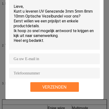
Eigenschappen:
1.
Laag toevoegingsverlies en achterbezinningsverlies
Pre-overkoepelde de oppervlakte van het metalen kapeind
Precisieanti-rotation zeer belangrijk en corrosiebestendig
lichaam
UL-geschatte plastic huisvesting
De laarzen van de Telcordiastijl
Vrij-drijft ceramische metalen kap
Toepassingen:
2.
Vezel Optische Telecommunicaties
LAN (Local area network)
FTTH (Vezel aan het Huis)
CATV&CCTV
Hoge snelheidstransmissiesystemen
Vezel het optische ontdekken
Specificatie:
3.
VERZENDEN
Enige wijze
Multimode