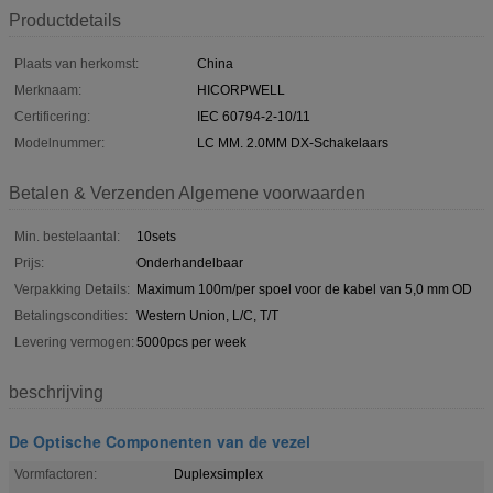
Productdetails
Plaats van herkomst:
China
Merknaam:
HICORPWELL
Certificering:
IEC 60794-2-10/11
Modelnummer:
LC MM. 2.0MM DX-Schakelaars
Betalen & Verzenden Algemene voorwaarden
Min. bestelaantal:
10sets
Prijs:
Onderhandelbaar
Verpakking Details:
Maximum 100m/per spoel voor de kabel van 5,0 mm OD
Betalingscondities:
Western Union, L/C, T/T
Levering vermogen:
5000pcs per week
beschrijving
De Optische Componenten van de vezel
Vormfactoren:
Duplexsimplex