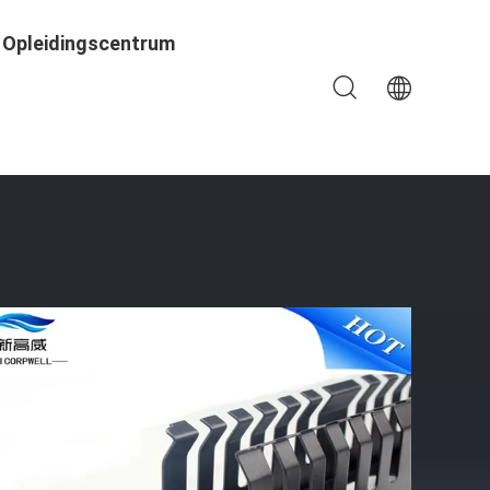
Opleidingscentrum
im 1 U-Rek Kabelbeheer Op