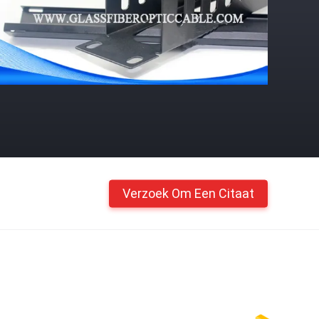
Verzoek Om Een Citaat