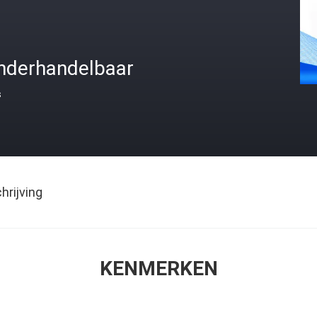
nderhandelbaar
s
rijving
KENMERKEN