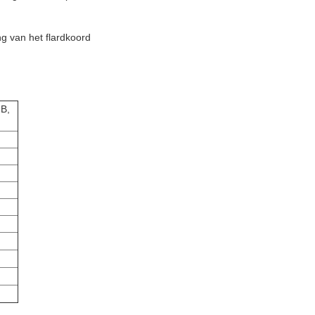
ng van het flardkoord
B,