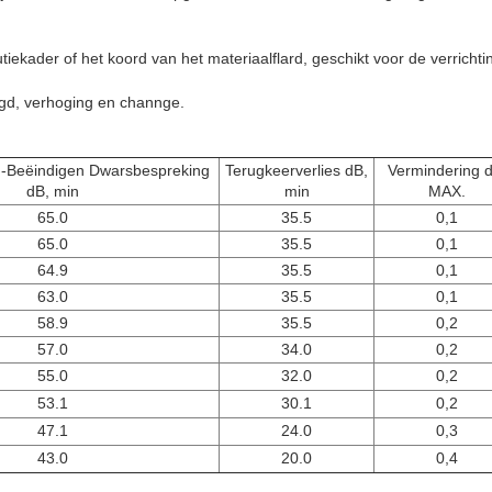
iekader of het koord van het materiaalflard, geschikt voor de verrichti
gd, verhoging en channge.
n-Beëindigen Dwarsbespreking
Terugkeerverlies dB,
Vermindering d
dB, min
min
MAX.
65.0
35.5
0,1
65.0
35.5
0,1
64.9
35.5
0,1
63.0
35.5
0,1
58.9
35.5
0,2
57.0
34.0
0,2
55.0
32.0
0,2
53.1
30.1
0,2
47.1
24.0
0,3
43.0
20.0
0,4