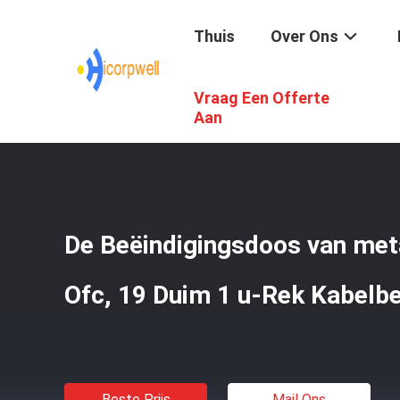
Thuis
Over Ons
Vraag Een Offerte
Thuis
/
Producten
/
Het Netwerk Van De Ondernemingsve
Aan
De Beëindigingsdoos van meta
Ofc, 19 Duim 1 u-Rek Kabelb
Beste Prijs
Mail Ons