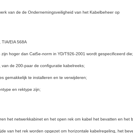
werk van de de Ondernemingsveiligheid van het Kabelbeheer op
, TIA/EIA 568A
s zijn hoger dan Cat5e-norm in YD/T926-2001 wordt gespecificeerd die
, van de 200-paar de configuratie kabelreeks;
gemakkelijk te installeren en te verwijderen;
ntype en rektype zijn;
ren het netwerkkabinet en het open rek om kabel het bevatten en het b
de van het rek worden opgezet om horizontale kabelregeling, het beves