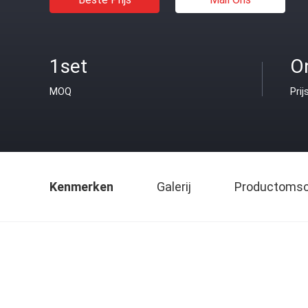
1set
O
MOQ
Prij
Kenmerken
Galerij
Productomsch