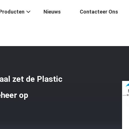
Producten
Nieuws
Contacteer Ons
iligheid
/
De Beëindigingsdoos Van Metaal Zet De Plastic Ofc, 19 Du
al zet de Plastic
eheer op