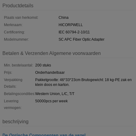
Productdetails
Plaats van herkomst:
China
Merknaam:
HICORPWELL
Certificering:
IEC 60794-2-10/11
Modelnummer:
SC APC Fiber Optic Adapter
Betalen & Verzenden Algemene voorwaarden
Min. bestelaantal:
200 stuks
Prijs:
Onderhandelbaar
Verpakking
Pakketgrootte: 46*33*23cm Brutogewicht: 18 kg-PE zak en
klein doos en karton.
Details:
Betalingscondities:
Western Union, L/C, T/T
Levering
50000pcs per week
vermogen:
beschrijving
De Optische Componenten van de vezel