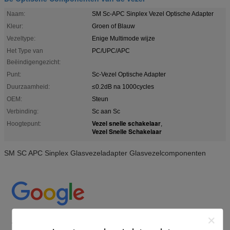
Naam:
SM Sc-APC Sinplex Vezel Optische Adapter
Kleur:
Groen of Blauw
Vezeltype:
Enige Multimode wijze
Het Type van
PC/UPC/APC
Beëindigengezicht:
Punt:
Sc-Vezel Optische Adapter
Duurzaamheid:
≤0.2dB na 1000cycles
OEM:
Steun
Verbinding:
Sc aan Sc
Vezel snelle schakelaar
Hoogtepunt:
,
Vezel Snelle Schakelaar
SM SC APC Sinplex Glasvezeladapter Glasvezelcomponenten