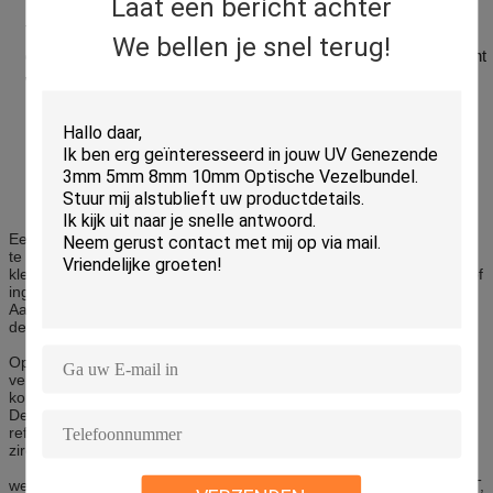
Laat een bericht achter
We bellen je snel terug!
Een keramische huls wordt geleverd om een ​​hoge precisie-uitlijning
te garanderen.
De behuizing is verkrijgbaar in verschillende
kleuren met opties voor flens of flensloze behuizing, metalen clips of
ingebouwde clips.
Aan elk uiteinde van de adapter is een beschermkap voorzien van
dezelfde kleur als de adapter.
Optische adapter is ontwikkeld om twee identieke of twee
verschillende (hybride) connectorpluggen te koppelen en te
koppelen.
De behuizing van de adapters van de laatste generatie heeft een
referentiesleutel voor de juiste positiekoppeling en
zirconia of fosfor bronzen split mouw voor hoge uitlijning.
we kunnen standaard typen adapters leveren, zoals FC, SC, LC, ST,