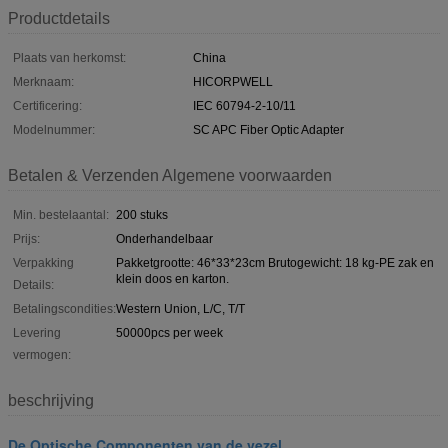
Productdetails
Plaats van herkomst:
China
Merknaam:
HICORPWELL
Certificering:
IEC 60794-2-10/11
Modelnummer:
SC APC Fiber Optic Adapter
Betalen & Verzenden Algemene voorwaarden
Min. bestelaantal:
200 stuks
Prijs:
Onderhandelbaar
Verpakking
Pakketgrootte: 46*33*23cm Brutogewicht: 18 kg-PE zak en
klein doos en karton.
Details:
Betalingscondities:
Western Union, L/C, T/T
Levering
50000pcs per week
vermogen:
beschrijving
De Optische Componenten van de vezel