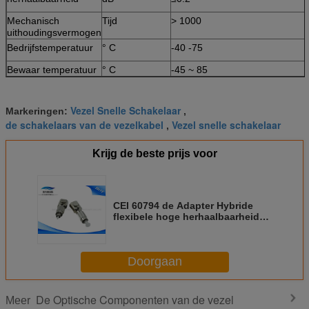
Mechanisch
Tijd
> 1000
uithoudingsvermogen
Bedrijfstemperatuur
° C
-40 -75
Bewaar temperatuur
° C
-45 ~ 85
Vezel Snelle Schakelaar
Markeringen:
,
de schakelaars van de vezelkabel
Vezel snelle schakelaar
,
Krijg de beste prijs voor
CEI 60794 de Adapter Hybride
flexibele hoge herhaalbaarheid
van Vezel Optische
Componenten
Doorgaan
De Optische Componenten van de vezel
Meer