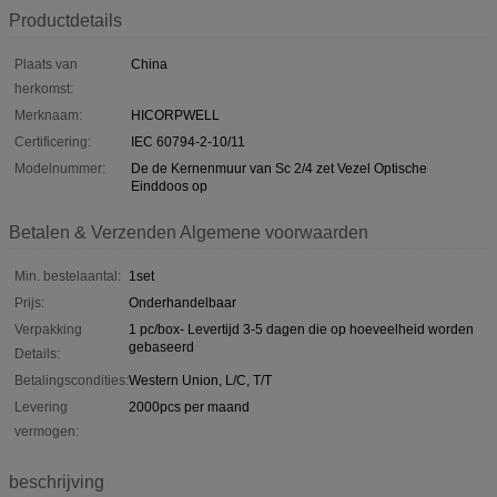
Productdetails
Plaats van
China
herkomst:
Merknaam:
HICORPWELL
Certificering:
IEC 60794-2-10/11
Modelnummer:
De de Kernenmuur van Sc 2/4 zet Vezel Optische
Einddoos op
Betalen & Verzenden Algemene voorwaarden
Min. bestelaantal:
1set
Prijs:
Onderhandelbaar
Verpakking
1 pc/box- Levertijd 3-5 dagen die op hoeveelheid worden
gebaseerd
Details:
Betalingscondities:
Western Union, L/C, T/T
Levering
2000pcs per maand
vermogen:
beschrijving