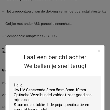
-- Het greepontwerp van de dekking vermindert de installatiesterkte.
-- Gelijke met ander A86-paneel binnenshuis.
-- Compatibele adapter: SC FC. LC
-- De groot-diameter verpakkende val in de contactdoos waarborgt
de kabel buigende straal.
Laat een bericht achter
We bellen je snel terug!
Geschikt voor drie lasmanier:
vlecht + Mechanische Splicer+-Adapter
vlecht + gesmolten lasapparaat + Adapter
snelle installatieschakelaar + Adapter