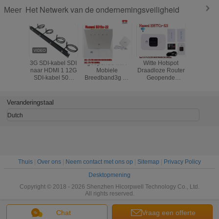
Het Netwerk van de ondernemingsveiligheid
Meer
3G SDI-kabel SDI
geopende MiFi
Witte Hotspot
E5576
naar HDMI 1 12G
Mobiele
Draadloze Router
HALLO
SDI-kabel 50m
Breedband3g de
Geopende
Draadloze
patchkabel prijs
Router Externe
Mobiele Huawei
van Hua
Mini 3G SDI video
Antenne van 4G
E5577-321 3G 4G
LTE va
micro converter
LTE
LTE Cat4
VERBINDI
Veranderingstaal
SDI coaxkabel
Dutch
Thuis
|
Over ons
|
Neem contact met ons op
|
Sitemap
|
Privacy Policy
Desktopmening
Copyright © 2018 - 2026 Shenzhen Hicorpwell Technology Co., Ltd.
All rights reserved.
Chat
Vraag een offerte