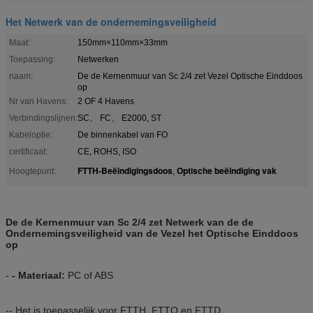
Het Netwerk van de ondernemingsveiligheid
Maat:
150mm×110mm×33mm
Toepassing:
Netwerken
naam:
De de Kernenmuur van Sc 2/4 zet Vezel Optische Einddoos
op
Nr van Havens:
2 OF 4 Havens
Verbindingslijnen:
SC、 FC、 E2000, ST
Kabeloptie:
De binnenkabel van FO
certificaat:
CE, ROHS, ISO
FTTH-Beëindigingsdoos
Optische beëindiging vak
Hoogtepunt:
,
De de Kernenmuur van Sc 2/4 zet Netwerk van de de
Ondernemingsveiligheid van de Vezel het Optische Einddoos
op
-
- Materiaal:
PC of ABS
-- Het is toepasselijk voor FTTH, FTTO en FTTD.