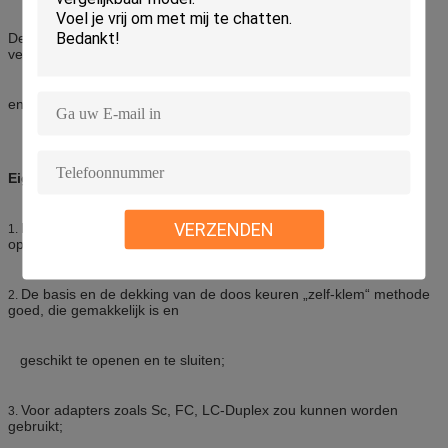
De doos is licht en compact, vooral geschikt voor beschermende
verbinding van vezelkabels
en vlechten in FTTH.
Eigenschappen van de doos
VERZENDEN
Deze doos zou voor aan de muur bevestigde en Desktop-
1.
opgezette toepassingen kunnen worden gebruikt;
De basis en de dekking van de doos keuren „zelf-klem“ methode
2.
goed, die gemakkelijk is en
geschikt te openen en te sluiten;
Voor adapters zoals Sc, FC, LC-Duplex zou kunnen worden
3.
gebruikt;