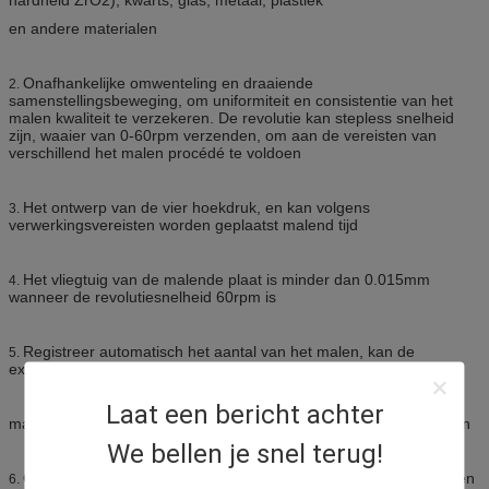
en andere materialen
Onafhankelijke omwenteling en draaiende
2.
samenstellingsbeweging, om uniformiteit en consistentie van het
malen kwaliteit te verzekeren. De revolutie kan stepless snelheid
zijn, waaier van 0-60rpm verzenden, om aan de vereisten van
verschillend het malen procédé te voldoen
Het ontwerp van de vier hoekdruk, en kan volgens
3.
verwerkingsvereisten worden geplaatst malend tijd
Het vliegtuig van de malende plaat is minder dan 0.015mm
4.
wanneer de revolutiesnelheid 60rpm is
Registreer automatisch het aantal van het malen, kan de
5.
exploitant volgens het aantal van begeleiden
Laat een bericht achter
malend document om het gebruik van het malen tijd aan te passen
We bellen je snel terug!
Onder druk zetten, het leegmaken en vervanging van geschikt en
6.