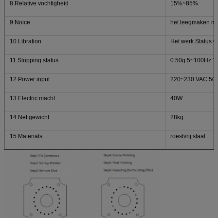
8.Relative vochtigheid
15%~85%
9.Noice
het leegmaken mi
10.Libration
Het werk Status 
11.Stopping status
0.50g 5~100Hz 1
12.Power input
220~230 VAC 50
13.Electric macht
40W
14.Net gewicht
28kg
15.Materials
roestvrij staal