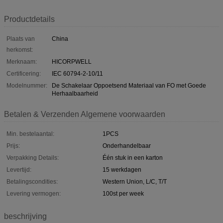
Productdetails
Plaats van
China
herkomst:
Merknaam:
HICORPWELL
Certificering:
IEC 60794-2-10/11
Modelnummer:
De Schakelaar Oppoetsend Materiaal van FO met Goede
Herhaalbaarheid
Betalen & Verzenden Algemene voorwaarden
Min. bestelaantal:
1PCS
Prijs:
Onderhandelbaar
Verpakking Details:
Één stuk in een karton
Levertijd:
15 werkdagen
Betalingscondities:
Western Union, L/C, T/T
Levering vermogen:
100st per week
beschrijving