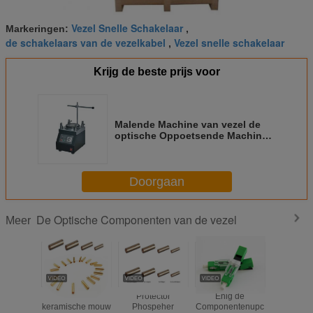
Vezel Snelle Schakelaar
Markeringen:
,
de schakelaars van de vezelkabel
Vezel snelle schakelaar
,
Krijg de beste prijs voor
Malende Machine van vezel de
optische Oppoetsende Machines
voor Productielijn van de het
Koordvlecht van het Vezel de
Optische Flard
Doorgaan
De Optische Componenten van de vezel
Meer
alumina
Protector
Enig de
Waterdich
keramische mouw
Phospeher
Componentenupc
de het Fl