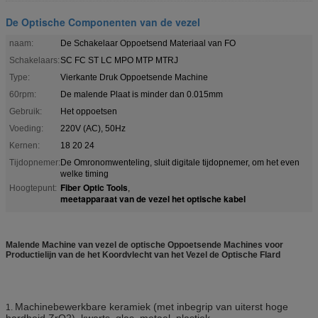
De Optische Componenten van de vezel
naam:
De Schakelaar Oppoetsend Materiaal van FO
Schakelaars:
SC FC ST LC MPO MTP MTRJ
Type:
Vierkante Druk Oppoetsende Machine
60rpm:
De malende Plaat is minder dan 0.015mm
Gebruik:
Het oppoetsen
Voeding:
220V (AC), 50Hz
Kernen:
18 20 24
Tijdopnemer:
De Omronomwenteling, sluit digitale tijdopnemer, om het even
welke timing
Fiber Optic Tools
Hoogtepunt:
,
meetapparaat van de vezel het optische kabel
Malende Machine van vezel de optische Oppoetsende Machines voor
Productielijn van de het Koordvlecht van het Vezel de Optische Flard
Machinebewerkbare keramiek (met inbegrip van uiterst hoge
1.
hardheid ZrO2), kwarts, glas, metaal, plastiek