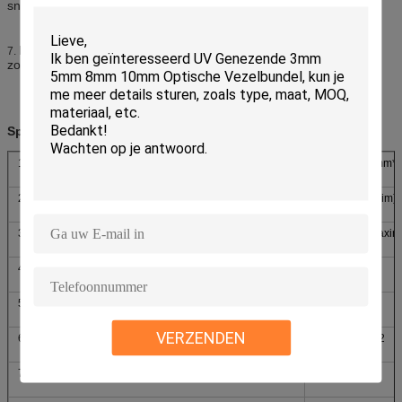
snel inrichtings malend blad
Het gebruik van polymeer waterdicht materiaal om ervoor te
7.
zorgen dat elektro en de chassis waterdicht verzegelden.
Specificaties
1.Machine grootte
240mm*240mm*
2.O.D. van Omwentelingsplaat
127 mm (5 duim)
3.Time montages
99 min 99 (Maxi
4.Speed voor Omwentelingsplaat
90 t/min
5.Height van Plaat Jumpiness
<10 um="">
VERZENDEN
6.Pressure configuratie
21 ~ 36 N/cm2
7.Work temperatuur
10℃~40℃