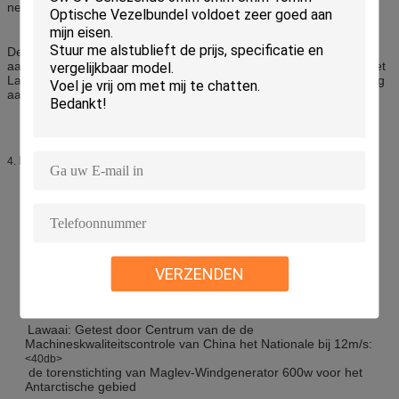
net en op de systemen van de netmacht.
De eenheid verstrekt een duurzame, betrouwbare, en volledig
aangepaste hybride oplossing aan Telecommunicatierepeaters, het
Laden Post door Zonne en wind en ook zeer geschikt voor voeding
aan huis.
Hoofdlijnen:
4.
Magnetische levitatietechnologie
Onafhankelijke van de richting van de wind
Opstarten bij lage windsnelheid van 1m/s
Hogere efficiency in vergelijking met traditionele HAWT
VERZENDEN
De werken zelfs in onstuimigheid
Visueel aangename verschijning
Geplande levensduur: minstens 20 jaar
Lawaai: Getest door Centrum van de de
Machineskwaliteitscontrole van China het Nationale bij 12m/s:
<40db>
de torenstichting van Maglev-Windgenerator 600w voor het
Antarctische gebied