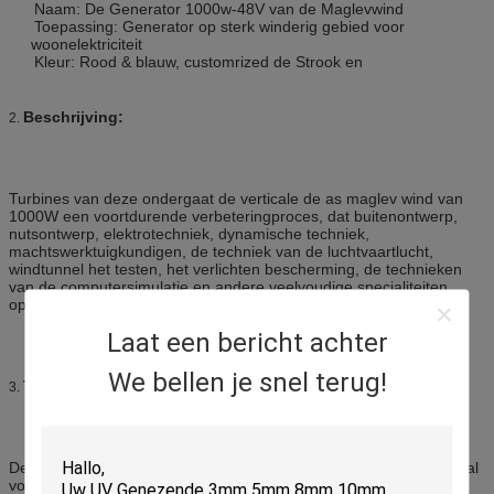
Naam: De Generator 1000w-48V van de Maglevwind
Toepassing: Generator op sterk winderig gebied voor
woonelektriciteit
Kleur: Rood & blauw, customrized de Strook en
Beschrijving:
2.
Turbines van deze ondergaat de verticale de as maglev wind van
1000W een voortdurende verbeteringproces, dat buitenontwerp,
nutsontwerp, elektrotechniek, dynamische techniek,
machtswerktuigkundigen, de techniek van de luchtvaartlucht,
windtunnel het testen, het verlichten bescherming, de technieken
van de computersimulatie en andere veelvoudige specialiteiten
opneemt.
Laat een bericht achter
We bellen je snel terug!
Toepassingen:
3.
De Generator 1000w van de Maglevwind voor Huisgebruik is ideaal
voor zowel van woon als commerciële toepassingen evenals van