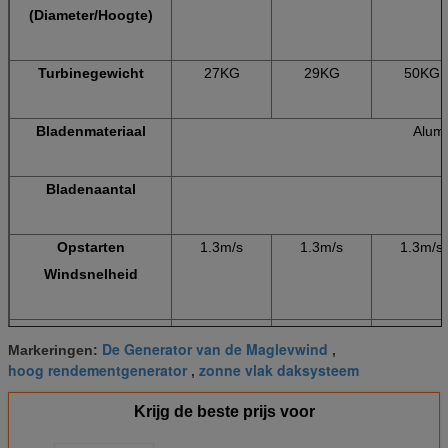
(Diameter/Hoogte)
Turbinegewicht
27KG
29KG
50KG
Bladenmateriaal
Alumi
Bladenaantal
Opstarten
1.3m/s
1.3m/s
1.3m/s
Windsnelheid
Cut-in
2.7m/s
2.7m/s
3m/s
De Generator van de Maglevwind
Markeringen:
,
Windsnelheid
hoog rendementgenerator
zonne vlak daksysteem
,
Krijg de beste prijs voor
Geschatte
12m/s
12m/s
13m/s
Windsnelheid