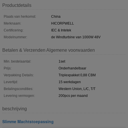
Productdetails
Plaats van herkomst:
China
Merknaam:
HICORPWELL
Certificering:
IEC & Intetek
Modelnummer:
de Windturbine van 1000W 48V
Betalen & Verzenden Algemene voorwaarden
Min. bestelaantal:
1set
Prijs:
Onderhandelbaar
Verpakking Details:
Triplexpakket 0,88 CBM
Levertijd:
15 werkdagen
Betalingscondities:
Western Union, L/C, T/T
Levering vermogen:
200pcs per maand
beschrijving
Slimme Machtstoepassing