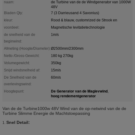
naam:
de Turbine van de de Windgenerator van 1000W
48V
Bladen Qty:
7 (3 Darrieusand 4 Savonius)
kleur:
Rood & blauw, customrized de Strook en
voordeel:
Magnetische levitatietechnologie
de snelheid van de
1m/s
beginwind:
Afmeting (Hoogte/Diameter):
Ø2500mm/2300mm
Netto /Gross-Gewicht:
180 kg 270kg
Volumegewicht:
350kg
Snijd windsnelheid af:
15m/s
De Snelheid van de
60m/s
overlevingswind:
De Generator van de Maglevwind
Hoogtepunt:
,
hoog rendementgenerator
Van de de Turbine1000w 48V Wind van de op-netwind van de de
Turbine Slimme Energie de Machtstoepassing
Snel Detail:
1.