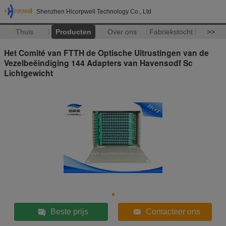
Shenzhen Hicorpwell Technology Co., Ltd
Thuis
Producten
Over ons
Fabriekstocht
>>
Het Comité van FTTH de Optische Uitrustingen van de
Vezelbeëindiging 144 Adapters van Havensodf Sc
Lichtgewicht
Beste prijs
Contacteer ons