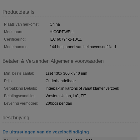
Productdetails
Plaats van herkomst:
China
Merknaam:
HICORPWELL
Certificering:
IEC 60794-2-10/11
Modelnummer:
144 het paneel van het havensodf flard
Betalen & Verzenden Algemene voorwaarden
Min. bestelaantal:
1set 430x 300 x 340 mm
Prijs:
Onderhandelbaar
Verpakking Details:
Ingepakt in kartons of vanaf klantenverzoek
Betalingscondities:
Western Union, L/C, T/T
Levering vermogen:
200pcs per dag
beschrijving
De uitrustingen van de vezelbeëindiging