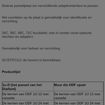
Diverse paneelplaat om verschillende adapterinterface te passen
Het voorteken op de plaat is gemakkelijk voor identificatie en
verrichting
24C, 36C, 48C, 72C facultatief, met of zonder vezel optische
vlechten en adapters
Gemakkelijk voor beheer en verrichting
SC/ST/FC/LC de havens is beschikbaar.
Productlijst
1u-D (het paneel van het
Muur die ODF opzet
Diaflard)
De kernen van ODF 1U 12 met
De kernen van ODF 1U 12 met
cassette
cassette
De kernen van ODF 1U 24 met
De kernen van ODF 1U 24 met