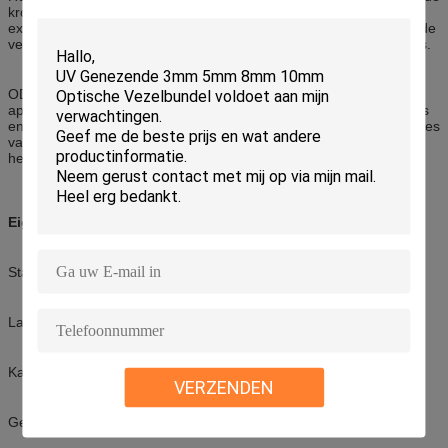
krommingsstraal van de kabel binnen de bijlage te controleren om
extra optisch verlies te vermijden. Dit kader is ideaal voor binnen de
verbindingsopslag, distributie en beheer van vezel optische kabels.
ODF omvat de apparaten van de vezeldistributie, vezel die
apparaten en vezelopslagapparaten verbindt. Het sluit vezelkabels
en van vezeltelecommunicatie apparatuur aan. Het heeft de functies
van het beschermen van vezelkabels, het verbinden van vezel en
het opslaan van extra vlechten.
Eigenschap
Standaardgrootte, lichtgewicht en redelijke structuur
Lasdienblad binnen veranderlijk
Kan in 19 ' worden gebruikt standaarddistributiekader
VERZENDEN
Geschikt voor lint en enige vezel