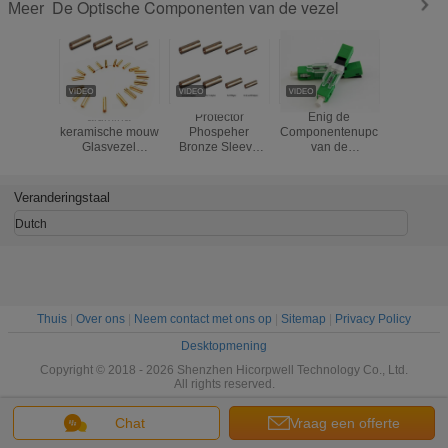
De Optische Componenten van de vezel
Meer
alumina
Protector
Enig de
Waterdich
keramische mouw
Phospeher
Componentenupc
de het Fl
Glasvezel
Bronze Sleeve
van de
Metaalbu
Standard SC
Fiber Optic
Wijzeesc250d
Vezel Op
Glasvezel
Standard
Vezel Optisch
Compon
Kopermouw
SC/FC/ST Fiber
Blauw of Groen
Bescher
Veranderingstaal
Glasvezelmouw
Optic Copper
APC van de Vezel
het Metaa
Sleeve fiber optic
Optisch Snel
voor Gepa
Dutch
Sleeve
Schakelaar Type
Vezelk
Thuis
|
Over ons
|
Neem contact met ons op
|
Sitemap
|
Privacy Policy
Desktopmening
Copyright © 2018 - 2026 Shenzhen Hicorpwell Technology Co., Ltd.
All rights reserved.
Chat
Vraag een offerte