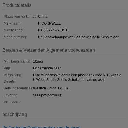
Productdetails
Plaats van herkomst:
China
Merknaam:
HICORPWELL
Certificering:
IEC 60794-2-10/11
Modelnummer:
De Schakelaarupc van Sc Snelle Snelle Schakelaar
Betalen & Verzenden Algemene voorwaarden
Min. bestelaantal:
10sets
Prijs:
Onderhandelbaar
Verpakking
Elke feitenschakelaar in een plastic zak voor APC van Sc
UPC de Snelle Snelle Schakelaar van de asse
Details:
Betalingscondities:
Western Union, L/C, T/T
Levering
5000pcs per week
vermogen:
beschrijving
De Optische Componenten van de vezel