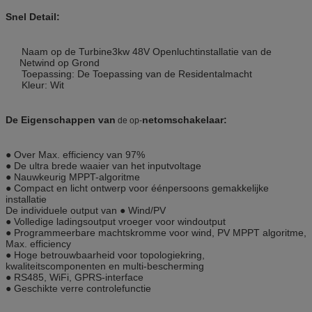
Snel Detail:
Naam op de Turbine3kw 48V Openluchtinstallatie van de
Netwind op Grond
Toepassing: De Toepassing van de Residentalmacht
Kleur: Wit
De Eigenschappen van
netomschakelaar:
de op-
● Over Max. efficiency van 97%
● De ultra brede waaier van het inputvoltage
● Nauwkeurig MPPT-algoritme
● Compact en licht ontwerp voor éénpersoons gemakkelijke
installatie
De individuele output van ● Wind/PV
● Volledige ladingsoutput vroeger voor windoutput
● Programmeerbare machtskromme voor wind, PV MPPT algoritme,
Max. efficiency
● Hoge betrouwbaarheid voor topologiekring,
kwaliteitscomponenten en multi-bescherming
● RS485, WiFi, GPRS-interface
● Geschikte verre controlefunctie