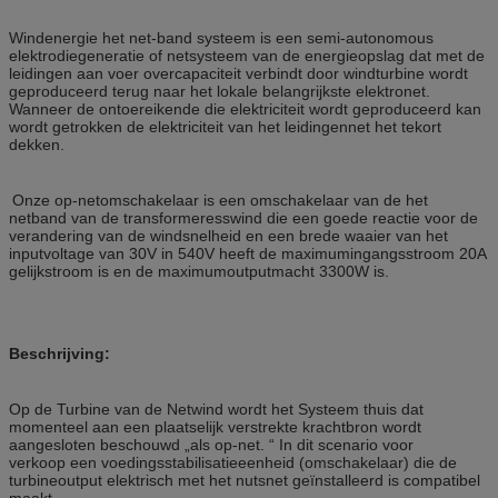
Windenergie het net-band systeem is een semi-autonomous
elektrodiegeneratie of netsysteem van de energieopslag dat met de
leidingen aan voer overcapaciteit verbindt door windturbine wordt
geproduceerd terug naar het lokale belangrijkste elektronet.
Wanneer de ontoereikende die elektriciteit wordt geproduceerd kan
wordt getrokken de elektriciteit van het leidingennet het tekort
dekken.
Onze op-netomschakelaar is een omschakelaar van de het
netband van de transformeresswind die een goede reactie voor de
verandering van de windsnelheid en een brede waaier van het
inputvoltage van 30V in 540V heeft de maximumingangsstroom 20A
gelijkstroom is en de maximumoutputmacht 3300W is.
Beschrijving:
Op de Turbine van de Netwind wordt het Systeem thuis dat
momenteel aan een plaatselijk verstrekte krachtbron wordt
aangesloten beschouwd „als op-net. “ In dit scenario voor
verkoop een voedingsstabilisatieeenheid (omschakelaar) die de
turbineoutput elektrisch met het nutsnet geïnstalleerd is compatibel
maakt.