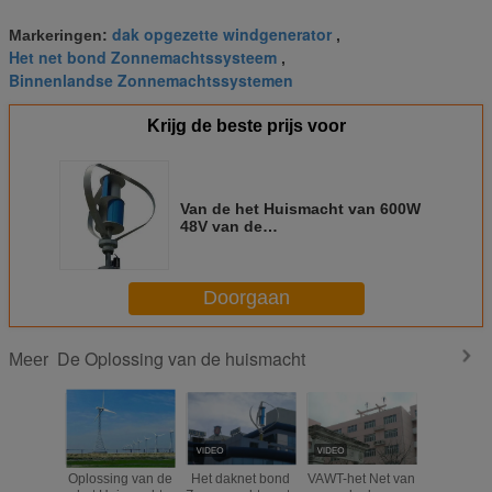
dak opgezette windgenerator
Markeringen:
,
Het net bond Zonnemachtssysteem
,
Binnenlandse Zonnemachtssystemen
Krijg de beste prijs voor
Van de het Huismacht van 600W
48V van de
Oplossingscustomrized
Programmeerbare het Gewicht
van het de Kleuren88kg Volume
Doorgaan
De Oplossing van de huismacht
Meer
Oplossing van de
Het daknet bond
VAWT-het Net van
De h