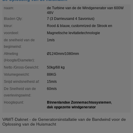
naam:
de Turbine van de de Windgenerator van 600W
48V
Bladen Qty:
7 (3 Darrieusand 4 Savonius)
kleur:
Rood & blauw, customrized de Strook en
voordeel:
Magnetische levitatietechnologie
de snelheid van de
1m/s
beginwind:
Afmeting
Ø1240mm/1080mm
(Hoogte/Diameter):
Netto /Gross-Gewicht:
50kg/68 kg
Volumegewicht:
88KG
Snijd windsnelheid af:
15m/s
De Snelheid van de
60m/s
overlevingswind:
Binnenlandse Zonnemachtssystemen
Hoogtepunt:
,
dak opgezette windgenerator
VAWT-Daknet - de Generatorsinstallatie van de Bandwind voor de
Oplossing van de Huismacht