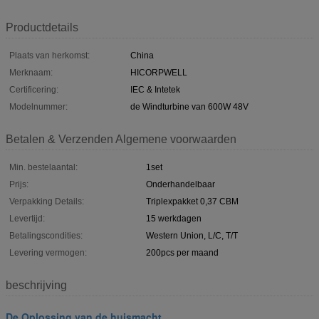
Productdetails
Plaats van herkomst:
China
Merknaam:
HICORPWELL
Certificering:
IEC & Intetek
Modelnummer:
de Windturbine van 600W 48V
Betalen & Verzenden Algemene voorwaarden
Min. bestelaantal:
1set
Prijs:
Onderhandelbaar
Verpakking Details:
Triplexpakket 0,37 CBM
Levertijd:
15 werkdagen
Betalingscondities:
Western Union, L/C, T/T
Levering vermogen:
200pcs per maand
beschrijving
De Oplossing van de huismacht