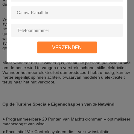
dekken.
Woonplaatsen en ondernemingen die windenergie net-band een
systeem hebben in vele landen wordt toegelaten hun energie aan
het nutsnet te verkopen dat. De elektriciteit aan het net wordt
geleverd kan in of het netto meten of voer-in-tarief, de 3KW-
windenergie van net-band volledige het systeemoplossingen
systeemaanbiedingen voor beide compensatiemanieren worden
VERZENDEN
gecompenseerd die.
Maar wanneer het uit winderig is, draait uw persoonlijke windturbine
om de beste wind te vangen en verstrekt schone, stille elektriciteit.
Wanneer het meer elektriciteit dan produceert hebt u nodig, kan uw
meter eigenlijk spinnen achteruit-waarvan middelen u elektriciteit
terug naar het nut verkoopt.
Op de Turbine Speciale Eigenschappen van
Netwind
de
●
Programmeerbare 20 Punten van Machtskrommen – optimaliseer
machtsoogst van wind
●
Facultatief Ver Controlesysteem die – ver uw installatie