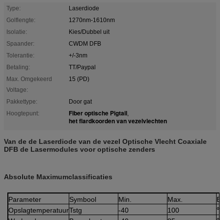
Type:
Laserdiode
Golflengte:
1270nm-1610nm
Isolatie:
Kies/Dubbel uit
Spaander:
CWDM DFB
Tolerantie:
+/-3nm
Betaling:
TT/Paypal
Max. Omgekeerd
15 (PD)
Voltage:
Pakkettype:
Door gat
Fiber optische Pigtail
Hoogtepunt:
,
het flardkoorden van vezelvlechten
Van de de Laserdiode van de vezel Optische Vlecht Coaxiale
DFB de Lasermodules voor optische zenders
Absolute Maximumclassificaties
Parameter
Symbool
Min.
Max.
Opslagtemperatuur
Tstg
-40
100