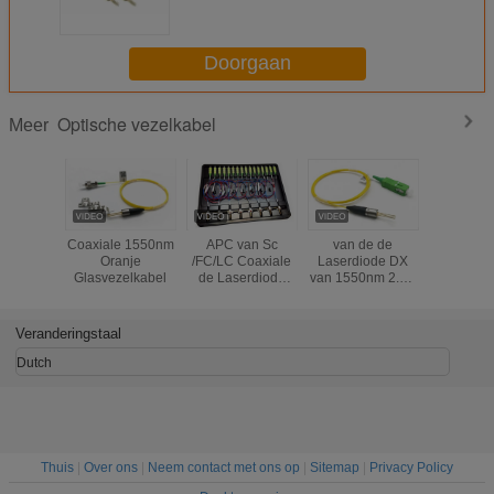
Vlecht DFB voor Optische
Zenders
Doorgaan
Optische vezelkabel
Meer
Coaxiale 1550nm
APC van Sc
van de de
Coaxiale 
Oranje
/FC/LC Coaxiale
Laserdiode DX
de Vezel O
Glasvezelkabel
de Laserdiode
van 1550nm 2.5G
Vlecht
van vriespunt &
DFB APC van Sc
Coaxiale 
van DFB van de
/FC/LC Coaxiale
1550nm 
Vezel Optische
Vezel Optische
zonder
Veranderingstaal
Vlecht SM
Vlecht SM 9
9/125um 1310nm
/125um
Dutch
2.5GHz
Thuis
|
Over ons
|
Neem contact met ons op
|
Sitemap
|
Privacy Policy