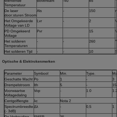
Werkende
Bovenkant
-40
85
Temperatuur
De laser
Als
-
150
door:sturen Stroom
Het Omgekeerde
Lvr
-
2
Voltage van LD
PD Omgekeerd
Pvr
15
Voltage
Het solderen
-
-
260
Temperaturen
Het solderen Tijd
-
-
10
Optische & Elektrokenmerken
Parameter
Symbool
Min.
Type.
Ma
Geschatte Macht
Po
1
-
3
Drempelstroom
Ith
5
-
15
Voorwaartse
Vop
-
1.0
1.
Voltagedaling
Centgolflengte
λc
Nota 2
Spectrumbreedte
Δλ
-
0,5
1
(- 3dB)
De Verhouding
SMSR
35
-
-