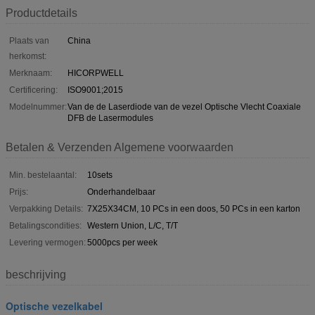
Productdetails
Plaats van
China
herkomst:
Merknaam:
HICORPWELL
Certificering:
ISO9001;2015
Modelnummer:
Van de de Laserdiode van de vezel Optische Vlecht Coaxiale
DFB de Lasermodules
Betalen & Verzenden Algemene voorwaarden
Min. bestelaantal:
10sets
Prijs:
Onderhandelbaar
Verpakking Details:
7X25X34CM, 10 PCs in een doos, 50 PCs in een karton
Betalingscondities:
Western Union, L/C, T/T
Levering vermogen:
5000pcs per week
beschrijving
Optische vezelkabel