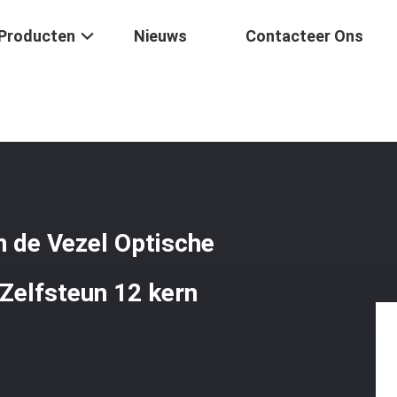
Producten
Nieuws
Contacteer Ons
bare FTTH-Kabel Van De Vezel Optische Daling GYXTC8Y G657A1 Om Ze
 de Vezel Optische
elfsteun 12 kern