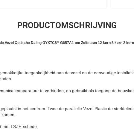
PRODUCTOMSCHRIJVING
de Vezel Optische Daling GYXTC8Y G657A1 om Zelfsteun 12 kern 8 kern 2 kern
emakkelijke toegankelijkheid aan de vezel en de eenvoudige installati
onden.
municatieapparatuur te verbinden, en gebruikt als toegang de bouwkab
eplaatst in het centrum. Twee de parallelle Vezel Plastic de sterktele
 kanten.
id met LSZH-schede.