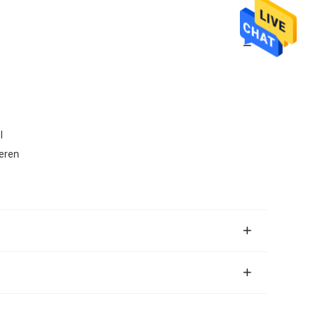
l
eren