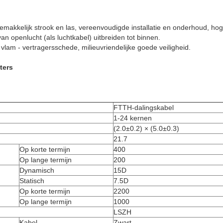
makkelijk strook en las, vereenvoudigde installatie en onderhoud, hoge
van openlucht (als luchtkabel) uitbreiden tot binnen.
vlam - vertragersschede, milieuvriendelijke goede veiligheid.
ters
FTTH-dalingskabel
1-24 kernen
(2.0±0.2) × (5.0±0.3)
21.7
Op korte termijn
400
Op lange termijn
200
Dynamisch
15D
Statisch
7.5D
Op korte termijn
2200
Op lange termijn
1000
LSZH
Kabel
Zwart