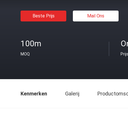
Beste Prijs
Mail Ons
100m
O
MOQ
Prij
Kenmerken
Galerij
Productomsch