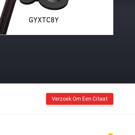
Verzoek Om Een Citaat