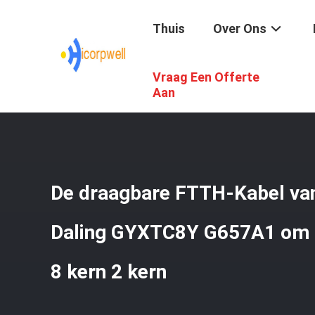
Thuis
Over Ons
Vraag Een Offerte
Thuis
/
Producten
/
Glasvezel Optische Kabel
/
De Draag
Aan
De draagbare FTTH-Kabel van
Daling GYXTC8Y G657A1 om Z
8 kern 2 kern