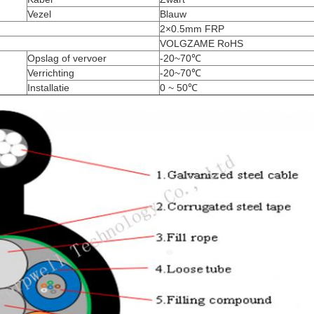
Vezel
Blauw
2×0.5mm FRP
VOLGZAME RoHS
Opslag of vervoer
-20~70℃
Verrichting
-20~70℃
Installatie
0 ~ 50℃