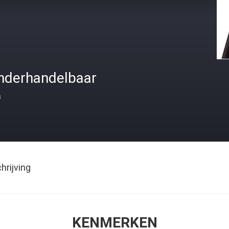
nderhandelbaar
s
rijving
KENMERKEN