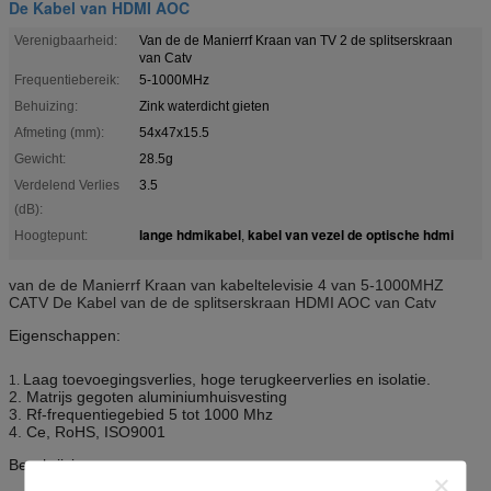
De Kabel van HDMI AOC
Verenigbaarheid:
Van de de Manierrf Kraan van TV 2 de splitserskraan
van Catv
Frequentiebereik:
5-1000MHz
Behuizing:
Zink waterdicht gieten
Afmeting (mm):
54x47x15.5
Gewicht:
28.5g
Verdelend Verlies
3.5
(dB):
lange hdmikabel
kabel van vezel de optische hdmi
Hoogtepunt:
,
van de de Manierrf Kraan van kabeltelevisie 4 van 5-1000MHZ
CATV De Kabel van de de splitserskraan HDMI AOC van Catv
Eigenschappen:
Laag toevoegingsverlies, hoge terugkeerverlies en isolatie.
1.
2.
Matrijs gegoten aluminiumhuisvesting
3.
Rf-frequentiegebied 5 tot 1000 Mhz
4.
Ce, RoHS, ISO9001
Beschrijvingen: