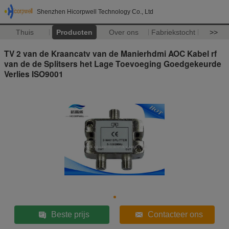
Shenzhen Hicorpwell Technology Co., Ltd
Thuis
Producten
Over ons
Fabriekstocht
>>
TV 2 van de Kraancatv van de Manierhdmi AOC Kabel rf
van de de Splitsers het Lage Toevoeging Goedgekeurde
Verlies ISO9001
Beste prijs
Contacteer ons