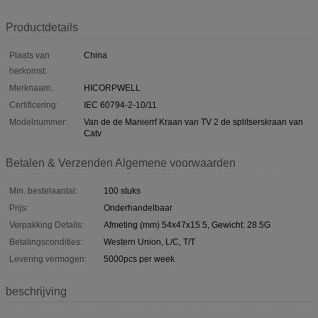
Productdetails
Plaats van
China
herkomst:
Merknaam:
HICORPWELL
Certificering:
IEC 60794-2-10/11
Modelnummer:
Van de de Manierrf Kraan van TV 2 de splitserskraan van
Catv
Betalen & Verzenden Algemene voorwaarden
Min. bestelaantal:
100 stuks
Prijs:
Onderhandelbaar
Verpakking Details:
Afmeting (mm) 54x47x15.5, Gewicht: 28.5G
Betalingscondities:
Western Union, L/C, T/T
Levering vermogen:
5000pcs per week
beschrijving