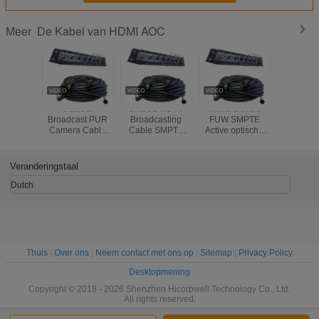
De Kabel van HDMI AOC
Meer
Outdoor
3K.93C HDTV
Flexible 3K93
30m 50m
Broadcast PUR
Broadcasting
FUW SMPTE
150M 1
Camera Cable
Cable SMPTE
Active optische
HDMI AOC
3K93C SMPTE
Camera Cable
kabel.
304M 311M 4
PUW 3k.93c
Koper Power
Glasvezel
Veranderingstaal
Electric Hybrid
Connectors FXW-
Connector
2LC-0.5M
Dutch
Glasvezelkabel
Thuis
|
Over ons
|
Neem contact met ons op
|
Sitemap
|
Privacy Policy
Desktopmening
Copyright © 2018 - 2026 Shenzhen Hicorpwell Technology Co., Ltd.
All rights reserved.