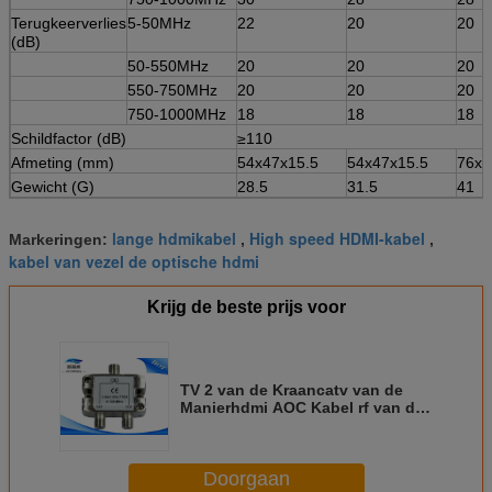
Terugkeerverlies
5-50MHz
22
20
20
(dB)
50-550MHz
20
20
20
550-750MHz
20
20
20
750-1000MHz
18
18
18
Schildfactor (dB)
≥110
Afmeting (mm)
54x47x15.5
54x47x15.5
76x4
Gewicht (G)
28.5
31.5
41
lange hdmikabel
High speed HDMI-kabel
Markeringen:
,
,
kabel van vezel de optische hdmi
Krijg de beste prijs voor
TV 2 van de Kraancatv van de
Manierhdmi AOC Kabel rf van de
de Splitsers het Lage Toevoeging
Goedgekeurde Verlies ISO9001
Doorgaan