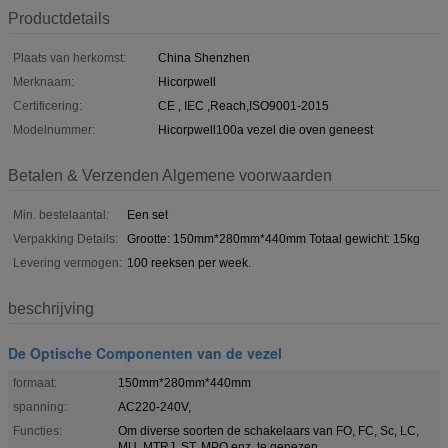
Productdetails
Plaats van herkomst:
China Shenzhen
Merknaam:
Hicorpwell
Certificering:
CE , IEC ,Reach,ISO9001-2015
Modelnummer:
Hicorpwell100a vezel die oven geneest
Betalen & Verzenden Algemene voorwaarden
Min. bestelaantal:
Een set
Verpakking Details:
Grootte: 150mm*280mm*440mm Totaal gewicht: 15kg
Levering vermogen:
100 reeksen per week.
beschrijving
De Optische Componenten van de vezel
formaat:
150mm*280mm*440mm
spanning:
AC220-240V,
Functies:
Om diverse soorten de schakelaars van FO, FC, Sc, LC,
MU, MTRJ, ST, MPO enz. te genezen.