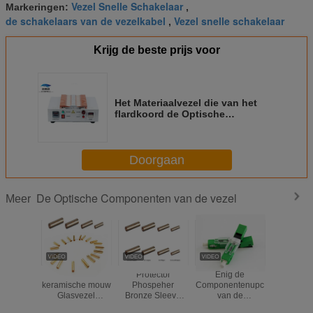
Vezel Snelle Schakelaar
Markeringen:
,
de schakelaars van de vezelkabel
Vezel snelle schakelaar
,
Krijg de beste prijs voor
Het Materiaalvezel die van het
flardkoord de Optische
Componenten van de Ovenvezel
genezen
Doorgaan
De Optische Componenten van de vezel
Meer
alumina
Protector
Enig de
Waterdich
keramische mouw
Phospeher
Componentenupc
de het Fl
Glasvezel
Bronze Sleeve
van de
Metaalbu
Standard SC
Fiber Optic
Wijzeesc250d
Vezel Op