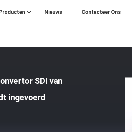
Producten
Nieuws
Contacteer Ons
 Digitale VideodieConvertor SDI Van BR In Hdmi En SDI Output Wordt I
Convertor SDI van
dt ingevoerd