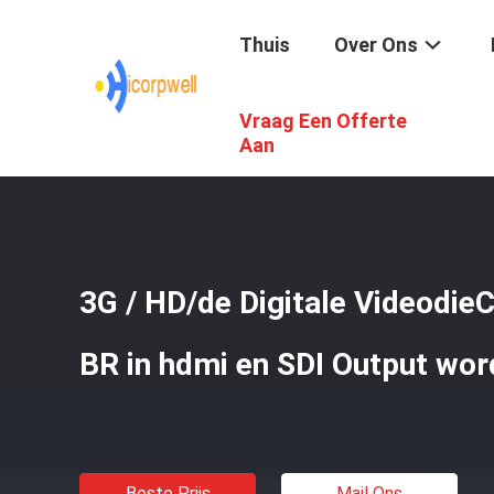
Thuis
Over Ons
Vraag Een Offerte
Thuis
/
Producten
/
De Kabel Van HDMI AOC
/
3G / HD/de
Aan
3G / HD/de Digitale Videodie
BR in hdmi en SDI Output wor
Beste Prijs
Mail Ons