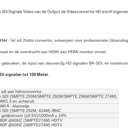
n SDI Digitale Video van de Output de Videoconvertor HD wordt ingevoe
rtor
- hd sdi 2hdmi convertor, ontwerpen voor professionele Uitzending
ignaal en de overdracht van HDMI aan HDMI-monitor omzet.
 te gebruiken, de input van steunen3g HD signalen BR-SDI, en maxim
SDI signalen tot 100 Meter.
 sdi aan hdmiconvertor
d-SDI (SMPTE 259M/SMPTE 292M/SMPTE 296M/SMPTE 274M)
MI1.3 en achteruit.
MI A - Mannetje
-SDI (SMPTE 292M, 424M) /BNC
 gelijkstroom (±0.5V)/1000mA ± 10%
080P @60HZ (SMPTE274M) HDTV
080P @50HZ (SMPTE274M) HDTV