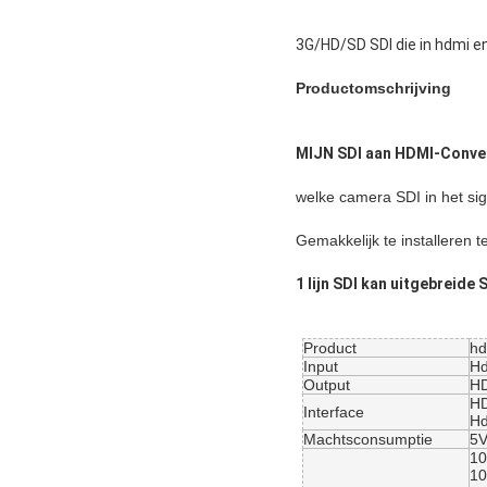
3G/HD/SD SDI die in hdmi e
Productomschrijving
MIJN SDI aan HDMI-Conve
welke camera SDI in het s
Gemakkelijk te installeren
1 lijn SDI kan uitgebreide 
Product
hd
Input
H
Output
HD
HD
Interface
Hd
Machtsconsumptie
5V
1
1