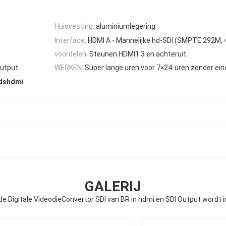
Huisvesting:
aluminiumlegering
Interface:
HDMI A - Mannelijke hd-SDI (SMPTE 292M,
voordelen:
Steunen HDMI1.3 en achteruit.
utput.
WERKEN:
Super lange uren voor 7×24-uren zonder ein
idshdmi
GALERIJ
de Digitale VideodieConvertor SDI van BR in hdmi en SDI Output wordt 