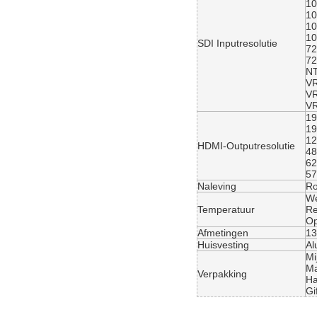
1
1
1
1
SDI Inputresolutie
7
7
N
VR
VR
VR
19
19
12
HDMI-Outputresolutie
4
62
57
Naleving
R
We
Temperatuur
Re
Op
Afmetingen
13
Huisvesting
Al
Mi
Ma
Verpakking
Ha
Gi