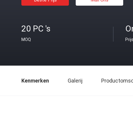
20 PC 's
O
MOQ
Prij
Kenmerken
Galerij
Productomsch