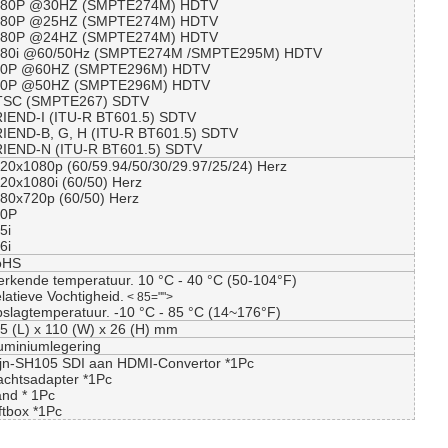
080P @30HZ (SMPTE274M) HDTV
080P @25HZ (SMPTE274M) HDTV
080P @24HZ (SMPTE274M) HDTV
080i @60/50Hz (SMPTE274M /SMPTE295M) HDTV
20P @60HZ (SMPTE296M) HDTV
20P @50HZ (SMPTE296M) HDTV
TSC (SMPTE267) SDTV
IEND-I (ITU-R BT601.5) SDTV
IEND-B, G, H (ITU-R BT601.5) SDTV
IEND-N (ITU-R BT601.5) SDTV
20x1080p (60/59.94/50/30/29.97/25/24) Herz
20x1080i (60/50) Herz
80x720p (60/50) Herz
80P
5i
6i
oHS
rkende temperatuur. 10 °C - 40 °C (50-104°F)
latieve Vochtigheid.
< 85="">
slagtemperatuur. -10 °C - 85 °C (14~176°F)
5 (L) x 110 (W) x 26 (H) mm
uminiumlegering
jn-SH105 SDI aan HDMI-Convertor *1Pc
chtsadapter *1Pc
nd * 1Pc
ftbox *1Pc