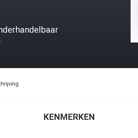
nderhandelbaar
s
rijving
KENMERKEN