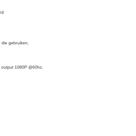
rd
 die gebruiken,
um output 1080P @60hz,