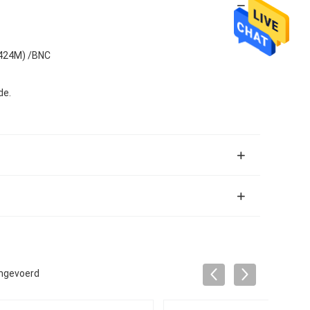
 424M) /BNC
de.
ingevoerd