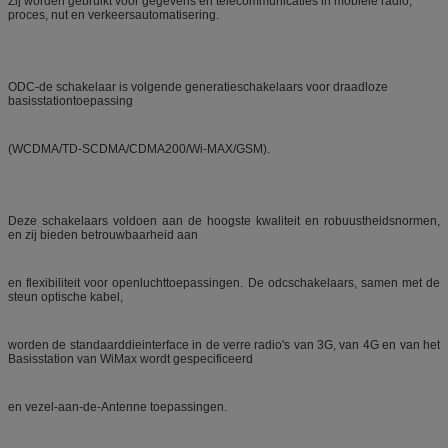
Zij worden gebruikt voor gegevens en telecommunicaties in mobiele radio,
proces, nut en verkeersautomatisering.
ODC-de schakelaar is volgende generatieschakelaars voor draadloze
basisstationtoepassing
(WCDMA/TD-SCDMA/CDMA200/Wi-MAX/GSM).
Deze schakelaars voldoen aan de hoogste kwaliteit en robuustheidsnormen,
en zij bieden betrouwbaarheid aan
en flexibiliteit voor openluchttoepassingen. De odcschakelaars, samen met de
steun optische kabel,
worden de standaarddieinterface in de verre radio's van 3G, van 4G en van het
Basisstation van WiMax wordt gespecificeerd
en vezel-aan-de-Antenne toepassingen.