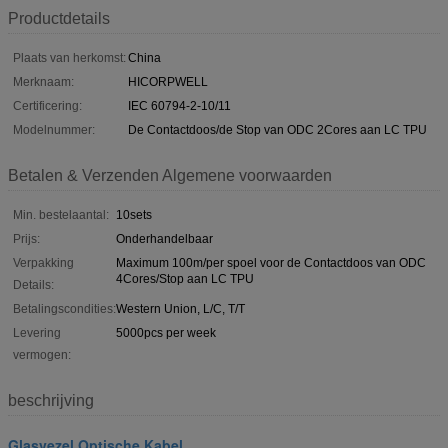
Productdetails
Plaats van herkomst:
China
Merknaam:
HICORPWELL
Certificering:
IEC 60794-2-10/11
Modelnummer:
De Contactdoos/de Stop van ODC 2Cores aan LC TPU
Betalen & Verzenden Algemene voorwaarden
Min. bestelaantal:
10sets
Prijs:
Onderhandelbaar
Verpakking
Maximum 100m/per spoel voor de Contactdoos van ODC
4Cores/Stop aan LC TPU
Details:
Betalingscondities:
Western Union, L/C, T/T
Levering
5000pcs per week
vermogen:
beschrijving
Glasvezel Optische Kabel