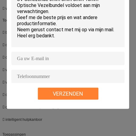
 verminder The Times van het verbinden.
Toepassing
 binnen en Openluchttoepassingen
 openlucht & Militaire communicatieapparatuurverbinding.
 olieveld, mijn communicatie verbinding.
 ver transmissie draadloos basisstation.
 videotoezichtsysteem
VERZENDEN
 optische vezelsensor.
 de controle van het spoorwegsignaal.
 intelligent hulpkantoor
Toepassingen