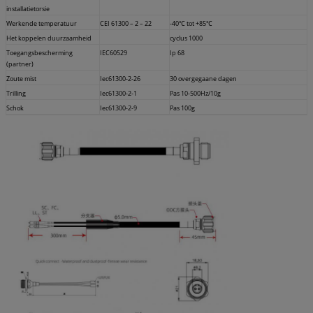
installatietorsie
Werkende temperatuur
CEI 61300 – 2 – 22
-40℃ tot +85℃
Het koppelen duurzaamheid
cyclus 1000
Toegangsbescherming
IEC60529
Ip 68
(partner)
Zoute mist
Iec61300-2-26
30 overgegaane dagen
Trilling
Iec61300-2-1
Pas 10-500Hz/10g
Schok
Iec61300-2-9
Pas 100g