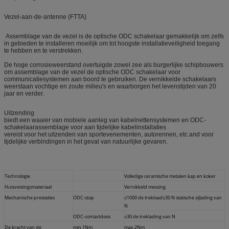
Vezel-aan-de-antenne (FTTA)
Assemblage van de vezel is de optische ODC schakelaar gemakkelijk om zelfs
in gebieden te installeren moeilijk om tot hoogste installatieveiligheid toegang
te hebben en te verstrekken.
De hoge corrosieweerstand overtuigde zowel zee als burgerlijke schipbouwers
om assemblage van de vezel de optische ODC schakelaar voor
communicatiesystemen aan boord te gebruiken. De vernikkelde schakelaars
weerstaan vochtige en zoute milieu's en waarborgen het levenstijden van 20
jaar en verder.
Uitzending
biedt een waaier van mobiele aanleg van kabelnettensystemen en ODC-
schakelaarassemblage voor aan tijdelijke kabelinstallaties
vereist voor het uitzenden van sportevenementen, autorennen, etc.and voor
tijdelijke verbindingen in het geval van natuurlijke gevaren.
Technologie
Volledige ceramische metalen kap en koker
Huisvestingsmateriaal
Vernikkeld messing
Mechanische prestaties
ODC-stop
≤1000 de trekload≤30 N statische zijlading van
N
ODC-contactdoos
≤30 de treklading van N
De kracht van de
min.1Nm
max.2Nm