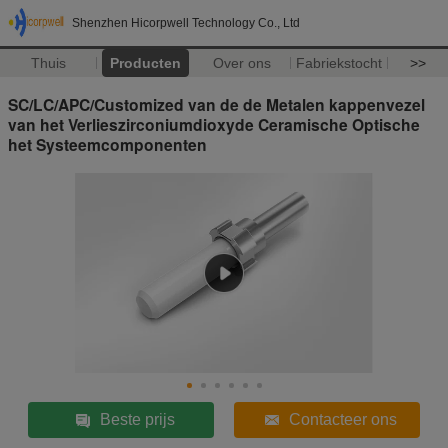
Shenzhen Hicorpwell Technology Co., Ltd
Thuis
Producten
Over ons
Fabriekstocht
>>
SC/LC/APC/Customized van de de Metalen kappenvezel
van het Verlieszirconiumdioxyde Ceramische Optische
het Systeemcomponenten
Beste prijs
Contacteer ons