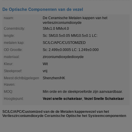
De Optische Componenten van de vezel
naam:
De Ceramische Metalen kappen van het
verlieszirconiumdioxyde
Conerntricity:
SM≤1.0 MM≤4.0
lengte:
Sc: SM10.5±0.05 MM10.5±0.1 LC:
metalen kap:
SC/LC/APC/CUSTOMIZED
OD Grootte:
Sc: 2.499±0.0005 LC: 1.249±0.000
materiaal:
zirconiumdioxydedioxyde
Kleur:
Wit
Steekproef:
vrij
Meest dichtbijgelegen
Shenzhen/HK
Haven:
MOQ:
Min orde en de steekproeforde zijn aanvaardbaar.
Vezel snelle schakelaar
Vezel Snelle Schakelaar
Hoogtepunt:
,
SC/LC/APC/Customized van de de Metalen kappenvezel van het
Verlieszirconiumdioxyde Ceramische Optische het Systeemcomponenten