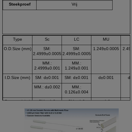
Steekproef
Vrij
Type
Sc
LC
MU
O.D.Size (mm)
SM:
SM:
1.249±0.0005
2.49
2.4999±0.0005
2.4999±0.0005
MM.:
MM.:
2.4999±0.001
1.249±0.001
I.D.Size (mm)
SM: d±0.001
SM: d±0.001
d±0.001
d
MM.: d±0.002
MM.:
0.126±0.004
Concentriciteit
SM: ≤1.0
SM: ≤1.0
≤1.0
(um)
MM.: ≤4.0
MM.: ≤4.0
Lengte (mm)
SM: 10.5±0.05
6.4+0.1
6.5±0.05
10
MM.: