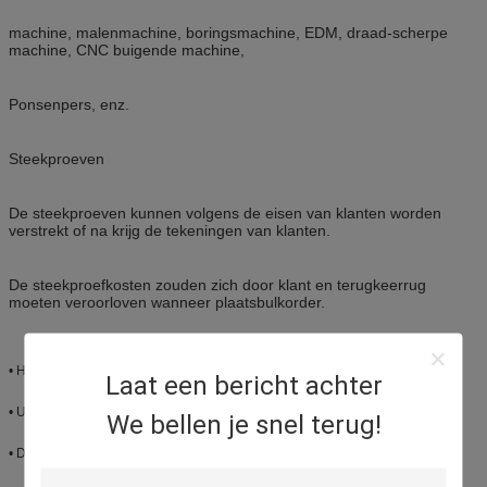
machine, malenmachine, boringsmachine, EDM, draad-scherpe
machine, CNC buigende machine,
Ponsenpers, enz.
Steekproeven
De steekproeven kunnen volgens de eisen van klanten worden
verstrekt of na krijg de tekeningen van klanten.
De steekproefkosten zouden zich door klant en terugkeerrug
moeten veroorloven wanneer plaatsbulkorder.
• Hoge precisie en Betrouwbaarheid.
Laat een bericht achter
• Uitstekende Sterkte, van Endurability en anti-Veroudert prestaties.
We bellen je snel terug!
• Diverse types van metalen kappen en Beëindigen-Gezichten.