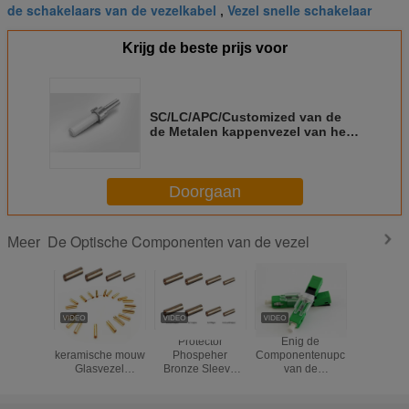
de schakelaars van de vezelkabel
Vezel snelle schakelaar
,
Krijg de beste prijs voor
SC/LC/APC/Customized van de
de Metalen kappenvezel van het
Verlieszirconiumdioxyde
Ceramische Optische het
Systeemcomponenten
Doorgaan
De Optische Componenten van de vezel
Meer
alumina
Protector
Enig de
Waterdich
keramische mouw
Phospeher
Componentenupc
de het Fl
Glasvezel
Bronze Sleeve
van de
Metaalbu
Standard SC
Fiber Optic
Wijzeesc250d
Vezel Op
Glasvezel
Standard
Vezel Optisch
Compon