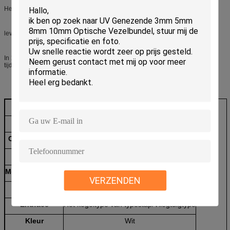
Het parkeren: Karton, Houten doos, of vanaf de eisen van de klant
levertijd
In 15-25 dagen na krijg de storting (met inbegrip van het bewerken makende
tijd).
O.D.Size
Sc: 2.499±0.0005 LC: 1.249±0.0005
I.D.Size
Aangepast
Concentriciteit
SM≤1.0um MM≤4.0um
Lengte
SM10.5±0.05 MM10.5±0.1 LC: 6.4+0.1
Metalen kaptype
SC/LC/APC/Customized
VERZENDEN
Materiaal
Zirconiumdioxydedioxyde
Endface
Het kegeltype van typestap/Vliegtuigtype
Kleur
Wit