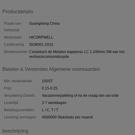
Productdetails
Plaats van
Guangdong China
herkomst:
Merknaam:
HICORPWELL
Certificering:
ISO9001-2015
Modelnummer:
Ceramisch de Metalen kappensc LC 1.249mm SM van het
verlieszirconiumdioxyde
Betalen & Verzenden Algemene voorwaarden
Min. bestelaantal:
100ST
Prijs:
0.15-0.25
Verpakking Details:
Vacuümverpakking of na de vraag van uw orde
Levertijd:
3-7 werkdagen
Betalingscondities:
L / C, T / T
Levering vermogen:
4000000 Stuk/stuks per maand
beschrijving