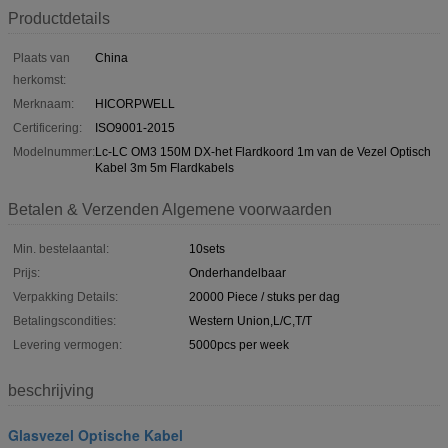
Productdetails
Plaats van
China
herkomst:
Merknaam:
HICORPWELL
Certificering:
ISO9001-2015
Modelnummer:
Lc-LC OM3 150M DX-het Flardkoord 1m van de Vezel Optisch
Kabel 3m 5m Flardkabels
Betalen & Verzenden Algemene voorwaarden
Min. bestelaantal:
10sets
Prijs:
Onderhandelbaar
Verpakking Details:
20000 Piece / stuks per dag
Betalingscondities:
Western Union,L/C,T/T
Levering vermogen:
5000pcs per week
beschrijving
Glasvezel Optische Kabel