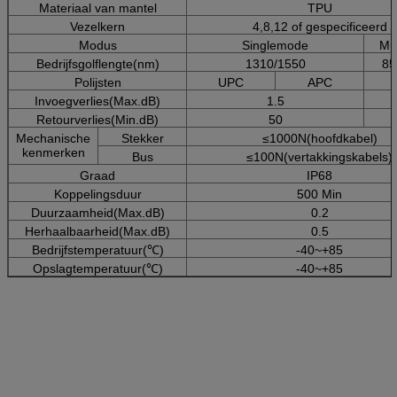
Materiaal van mantel
TPU
Vezelkern
4,8,12 of gespecificeerd
Modus
Singlemode
Mu
Bedrijfsgolflengte(nm)
1310/1550
85
Polijsten
UPC
APC
Invoegverlies(Max.dB)
1.5
Retourverlies(Min.dB)
50
Mechanische
Stekker
≤1000N(hoofdkabel)
kenmerken
Bus
≤100N(vertakkingskabels)
Graad
IP68
Koppelingsduur
500 Min
Duurzaamheid(Max.dB)
0.2
Herhaalbaarheid(Max.dB)
0.5
Bedrijfstemperatuur(℃)
-40~+85
Opslagtemperatuur(℃)
-40~+85