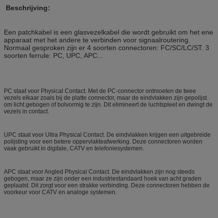
Beschrijving:
Een patchkabel is een glasvezelkabel die wordt gebruikt om het ene
apparaat met het andere te verbinden voor signaalroutering.
Normaal gesproken zijn er 4 soorten connectoren: FC/SC/LC/ST. 3
soorten ferrule: PC, UPC, APC...
PC staat voor Physical Contact. Met de PC-connector ontmoeten de twee
vezels elkaar zoals bij de platte connector, maar de eindvlakken zijn gepolijst
om licht gebogen of bolvormig te zijn. Dit elimineert de luchtspleet en dwingt de
vezels in contact.
UPC staat voor Ultra Physical Contact. De eindvlakken krijgen een uitgebreide
polijsting voor een betere oppervlakteafwerking. Deze connectoren worden
vaak gebruikt in digitale, CATV en telefoniesystemen.
APC staat voor Angled Physical Contact. De eindvlakken zijn nog steeds
gebogen, maar ze zijn onder een industriestandaard hoek van acht graden
geplaatst. Dit zorgt voor een strakke verbinding. Deze connectoren hebben de
voorkeur voor CATV en analoge systemen.