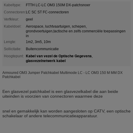
Kabeltype:
FTTH LC-LC OM3 150M DX-patchsnoer
Connectoren:
LC SC ST FC-connectoren
Verfkleur:
geel
Kabeldoel:
Aerospace, luchtvaartuigen, schepen,
grondvoertuigen,tactische en zelfs commerciële toepassingen
in
Lengte:
1m2, 3m5, 10m
Sollicitatie:
Buitencommunicatie
Kabel van vezel de Optische Gegevens
Hoogtepunt:
,
glasvezelnetwerk kabel
Armoured OM3 Jumper Patchkabel Multimode LC - LC OM3 150 M MM DX
Patchkabel
Een glasvezel patchkabel is een glasvezelkabel die aan beide
uiteinden is voorzien van connectoren waarmee deze
snel en gemakkelijk kan worden aangesloten op CATV, een optische
schakelaar of andere telecommunicatieapparatuur.