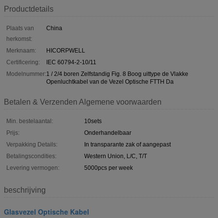
Productdetails
Plaats van
China
herkomst:
Merknaam:
HICORPWELL
Certificering:
IEC 60794-2-10/11
Modelnummer:
1 / 2/4 boren Zelfstandig Fig. 8 Boog uittype de Vlakke
Openluchtkabel van de Vezel Optische FTTH Da
Betalen & Verzenden Algemene voorwaarden
Min. bestelaantal:
10sets
Prijs:
Onderhandelbaar
Verpakking Details:
In transparante zak of aangepast
Betalingscondities:
Western Union, L/C, T/T
Levering vermogen:
5000pcs per week
beschrijving
Glasvezel Optische Kabel