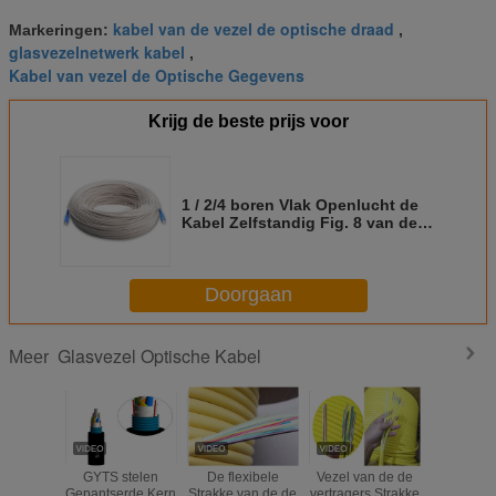
kabel van de vezel de optische draad
Markeringen:
,
glasvezelnetwerk kabel
,
Kabel van vezel de Optische Gegevens
Krijg de beste prijs voor
1 / 2/4 boren Vlak Openlucht de
Kabel Zelfstandig Fig. 8 van de
Vezel Optisch FTTH Daling Boog
uitType
Doorgaan
Glasvezel Optische Kabel
Meer
GYTS stelen
De flexibele
Vezel van de de
Losse van
Gepantserde Kern
Strakke van de de
vertragers Strakke
Kabelsverr