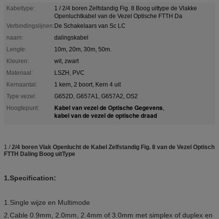
Kabeltype:
1 / 2/4 boren Zelfstandig Fig. 8 Boog uittype de Vlakke
Openluchtkabel van de Vezel Optische FTTH Da
Verbindingslijnen:
De Schakelaars van Sc LC
naam:
dalingskabel
Lengte:
10m, 20m, 30m, 50m.
Kleuren:
wit, zwart
Materiaal:
LSZH, PVC
Kernaantal:
1 kern, 2 boort, Kern 4 uit
Type vezel:
G652D, G657A1, G657A2, OS2
Kabel van vezel de Optische Gegevens
Hoogtepunt:
,
kabel van de vezel de optische draad
1 /
2/4 boren Vlak Openlucht de Kabel Zelfstandig Fig. 8 van de Vezel Optisch
FTTH Daling Boog uitType
1.Specification:
1.Single wijze en Multimode
2.Cable 0.9mm, 2.0mm, 2.4mm of 3.0mm met simplex of duplex en