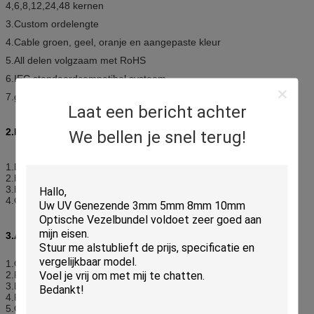
4,6,8,12,24,48 kernen
3.Custom ordelengte
4.Cable groen, geel, oranje en aangepaste kleur
5.All delen volgzaam met RoHS
6.IEC standaardcompatibel systeem
7.gr-326-KERN Volgzaam
Laat een bericht achter
2.Features:
We bellen je snel terug!
1.Low toevoegingsverlies, hoog terugkeerverlies
2.High dichte verbinding, gemakkelijk voor verrichting
3.High geloofwaardigheid en stabiliteit
4.Good in herhaalbaarheid en ruilbaarheid
3.Applications
:
1.Communication workshop
2.FTTH
3.Local Area Network
4.Fiber sensor
5.CATV