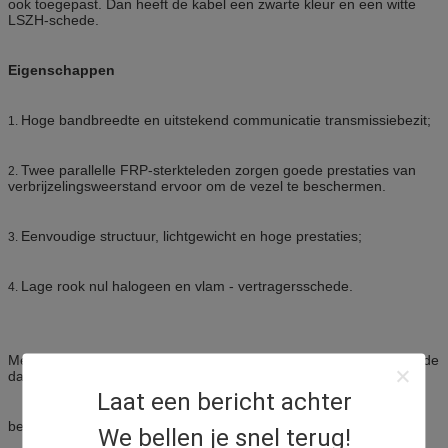
ook toegepast. Dan heeft de kabel een zwarte kleur en een witte
LSZH-schede.
Eigenschappen
Hoge bandbreedte en uitstekend communicatie transmissiebezit;
1.
Twee parallelle FRP-sterkteleden zorgen goede prestaties van
2.
verbrijzelingsweerstand ervoor om de vezel te beschermen.
Eenvoudige structuur, lichtgewicht en hoge prestaties;
3.
Lage rook nul halogeen en vlam - vertragersschede.
4.
Met stijgende populariteit en bevordering van FTTH-bouw, bouwt de
dalingskabel op G657A1, A2-vezelkern voort
Laat een bericht achter
begin wijd gebruikt in gang, huishoudenenvirment.
We bellen je snel terug!