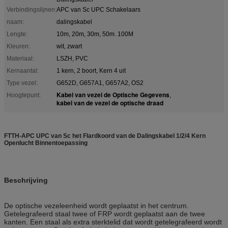
Verbindingslijnen:
APC van Sc UPC Schakelaars
naam:
dalingskabel
Lengte:
10m, 20m, 30m, 50m. 100M
Kleuren:
wit, zwart
Materiaal:
LSZH, PVC
Kernaantal:
1 kern, 2 boort, Kern 4 uit
Type vezel:
G652D, G657A1, G657A2, OS2
Kabel van vezel de Optische Gegevens
Hoogtepunt:
,
kabel van de vezel de optische draad
FTTH-APC UPC van Sc het Flardkoord van de Dalingskabel 1/2/4 Kern
Openlucht Binnentoepassing
Beschrijving
De optische vezeleenheid wordt geplaatst in het centrum.
Getelegrafeerd staal twee of FRP wordt geplaatst aan de twee
kanten. Een staal als extra sterktelid dat wordt getelegrafeerd wordt