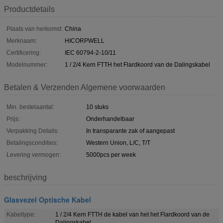
Productdetails
Plaats van herkomst:
China
Merknaam:
HICORPWELL
Certificering:
IEC 60794-2-10/11
Modelnummer:
1 / 2/4 Kern FTTH het Flardkoord van de Dalingskabel
Betalen & Verzenden Algemene voorwaarden
Min. bestelaantal:
10 stuks
Prijs:
Onderhandelbaar
Verpakking Details:
In transparante zak of aangepast
Betalingscondities:
Western Union, L/C, T/T
Levering vermogen:
5000pcs per week
beschrijving
Glasvezel Optische Kabel
Kabeltype:
1 / 2/4 Kern FTTH de kabel van het het Flardkoord van de
Dalingskabel