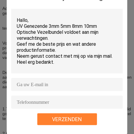
Advertentie één die vezel optische kabel, dalingskabel ingaan is
geschikt voor applicatin van openlucht aan binnenverbinding en
termianl installtin die het kleinere kabel buigen vereisen.
Volgens de manier van kabelinstallatie, konden wij fabrieks
preterminate schakelaars in één eind of beide einden op
dalingskabel, in vergelijking met snelle schakelaar, het flardkoord
van de dalingskabel hebben hogere stablility en levensduur.
Deze kabel vervangt de standaardkoperdraad van lokale Telco
aangezien het kan de hoge snelheids breedbanddiensten vervoeren
die stem, gegevens en video, en looppas integreren rechtstreeks
aan de kabeldoos bij het huis of de bouw.
1.Two de parallelle vezel versterkte plastiek aangezien het sterktelid
goede prestaties van verbrijzelingsweerstand verzekert om de vezel
VERZENDEN
te beschermen.
2.Environmental beschermings Lage rook, nul halogeen en vlam -