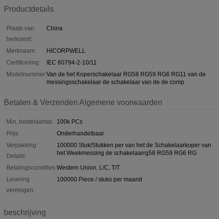
Productdetails
Plaats van
China
herkomst:
Merknaam:
HICORPWELL
Certificering:
IEC 60794-2-10/11
Modelnummer:
Van de het Koperschakelaar RG58 RG59 RG6 RG11 van de
messingsschakelaar de schakelaar van de de comp
Betalen & Verzenden Algemene voorwaarden
Min. bestelaantal:
100k PCs
Prijs:
Onderhandelbaar
Verpakking
100000 Stuk/Stukken per van het de Schakelaarkoper van
het Weekmessing de schakelaarrg58 RG59 RG6 RG
Details:
Betalingscondities:
Western Union, L/C, T/T
Levering
100000 Piece / stuks per maand
vermogen:
beschrijving