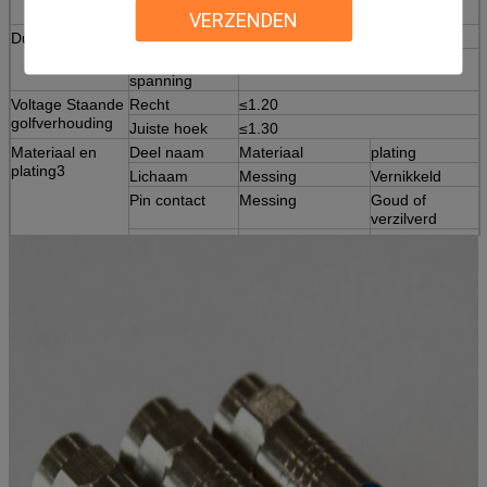
geleider
VERZENDEN
Duurzaamheid
Koppelcycli
≥500
Weerstaan ​​aan
≤500V rms
spanning
Voltage Staande
Recht
≤1.20
golfverhouding
Juiste hoek
≤1.30
Materiaal en
Deel naam
Materiaal
plating
plating3
Lichaam
Messing
Vernikkeld
Pin contact
Messing
Goud of
verzilverd
Veerkrachtig
Tin brons
Goud of
contact
verzilverd
isolatoren
PTFE
-
pakkingen
Siliconenrubber
-
Crimp-
Koper legering
Nikkel of
adereindhulzen
verguld
Toepasselijk
IEC 60169-24
standaard