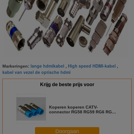
lange hdmikabel
High speed HDMI-kabel
Markeringen:
,
,
kabel van vezel de optische hdmi
Krijg de beste prijs voor
Koperen koperen CATV-
connector RG58 RG59 RG6 RG11
IEC 60169-24 standaard
Doorgaan