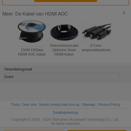
De Kabel van HDMI AOC
Meer
30m 50m 100m
Telecommunicatie
6 Core-
De Coa
150M 18Gbps
Optische Vezel
vergrootstraalconnectoren
Kabel v
HDMI AOC-kabel
HDMI Kabel
RG11 
RG58 
TV/CATV/Sa
Veranderingstaal
Dutch
Thuis
|
Over ons
|
Neem contact met ons op
|
Sitemap
|
Privacy Policy
Desktopmening
Copyright © 2018 - 2026 Shenzhen Hicorpwell Technology Co., Ltd.
All rights reserved.