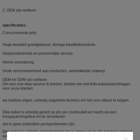
2. OEM zijn welkom
specificaties:
Concurrerende prijs
Hoge kwaliteit goedgekeurd, strenge kwaliteitscontrole.
Gespecialiseerde en persoonlijke service
Kleine voorsprong.
Grote verscheidenheid aan producten, aantrekkelijk ontwerp
OEM en ODM zijn welkom
Om een ​​one-stop-service te bieden, bieden we met trots kabelassemblages
voor onze klanten.
we hebben eigen, volledig opgeleide technici om het voor elkaar te krijgen.
Elke kabel is volledig getest op pin-pin continuïteit en heeft ook een
hoogspanningstest om te verzekeren
dat er geen potentiële pechproblemen zijn.
Elke kabel is volledig geïnspecteerd om er zeker van te zijn dat deze voldoet
aan de gestelde eisen.