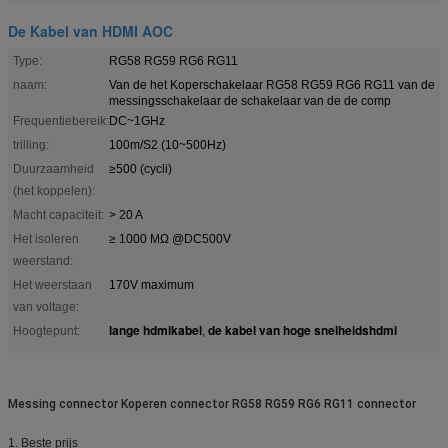
De Kabel van HDMI AOC
Type:
RG58 RG59 RG6 RG11
naam:
Van de het Koperschakelaar RG58 RG59 RG6 RG11 van de
messingsschakelaar de schakelaar van de de comp
Frequentiebereik:
DC~1GHz
trilling:
100m/S2 (10~500Hz)
Duurzaamheid
≥500 (cycli)
(het koppelen):
Macht capaciteit:
> 20 A
Het isoleren
≥ 1000 MΩ @DC500V
weerstand:
Het weerstaan
170V maximum
van voltage:
lange hdmikabel
de kabel van hoge snelheidshdmi
Hoogtepunt:
,
Messing connector Koperen connector RG58 RG59 RG6 RG11 connector
1. Beste prijs