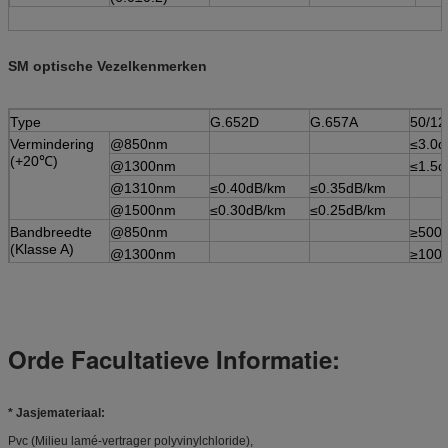
SM optische Vezelkenmerken
Type
G.652D
G.657A
50/1
Vermindering
@850nm
≤3.0d
(+20℃)
@1300nm
≤1.5d
@1310nm
≤0.40dB/km
≤0.35dB/km
@1500nm
≤0.30dB/km
≤0.25dB/km
Bandbreedte
@850nm
≥500
(Klasse A)
@1300nm
≥100
Numerieke Opening
0.20
Kabel
≤1260nm
≤1480nm
Afgesneden
Golflengte λcc
Orde Facultatieve Informatie:
* Jasjemateriaal:
Pvc (Milieu lamé-vertrager polyvinylchloride),