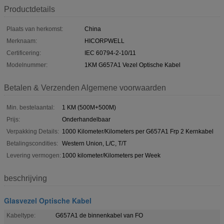
Productdetails
Plaats van herkomst:
China
Merknaam:
HICORPWELL
Certificering:
IEC 60794-2-10/11
Modelnummer:
1KM G657A1 Vezel Optische Kabel
Betalen & Verzenden Algemene voorwaarden
Min. bestelaantal:
1 KM (500M+500M)
Prijs:
Onderhandelbaar
Verpakking Details:
1000 Kilometer/Kilometers per G657A1 Frp 2 Kernkabel
Betalingscondities:
Western Union, L/C, T/T
Levering vermogen:
1000 kilometer/Kilometers per Week
beschrijving
Glasvezel Optische Kabel
Kabeltype:
G657A1 de binnenkabel van FO