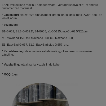
LSZH (Milieu lage rook nul halogeenvlam - vertragerspolyolefin), of andere
customerized materiaal.
* Jasjekleur:
blauw, roze sinaasappel, groen, bruin, grijs, rood, zwart, geel, en
violet, aqua.
* Vezeltype:
B1-G.652, B1.3-G.652.D, B4-G655, a1-50/125μm, A1b-62.5/125μm,
M1-Maxband 150, m3-Maxband 300, m5-Maxband 550,
E1- EasyBad G.657, E1.1- EasyBad plus G.657, enz.
* Kabelafmeting:
de nominale kabelafmeting, of andere constomerized
afmeting;
* Vezeltelling:
totaal aantal vezels in de kabel
* MOQ:
1km