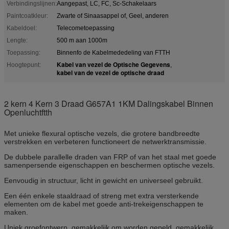
Verbindingslijnen:
Aangepast, LC, FC, Sc-Schakelaars
Paintcoatkleur:
Zwarte of Sinaasappel of, Geel, anderen
Kabeldoel:
Telecometoepassing
Lengte:
500 m aan 1000m
Toepassing:
Binnenfo de Kabelmededeling van FTTH
Kabel van vezel de Optische Gegevens
Hoogtepunt:
,
kabel van de vezel de optische draad
2 kern 4 Kern 3 Draad G657A1 1KM Dalingskabel Binnen
Openluchtftth
Met unieke flexural optische vezels, die grotere bandbreedte
verstrekken en verbeteren functioneert de netwerktransmissie.
De dubbele parallelle draden van FRP of van het staal met goede
samenpersende eigenschappen en beschermen optische vezels.
Eenvoudig in structuur, licht in gewicht en universeel gebruikt.
Een één enkele staaldraad of streng met extra versterkende
elementen om de kabel met goede anti-trekeigenschappen te
maken.
Uniek groefontwerp, gemakkelijk om worden gepeld, gemakkelijk