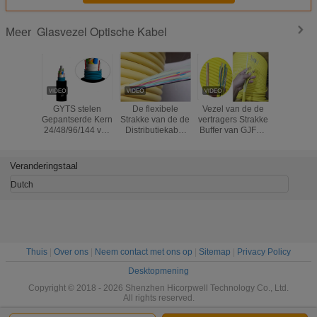
Glasvezel Optische Kabel
Meer
GYTS stelen
De flexibele
Vezel van de de
Losse van
Gepantserde Kern
Strakke van de de
vertragers Strakke
Kabelsverr
24/48/96/144 van
Distributiekabel
Buffer van GJFJV
van de d
de de Glasvezel
van de
de Multi - de
Optische
Optische Kabel
Buffervezel
Kabel van de
van GYX
van SM
Optische
Doeldistributie
Temper
Veranderingstaal
Ondergrondse
Multimode Binnen
met 900um-Vlam -
-40~8
Oranje Kleur
Dutch
Thuis
|
Over ons
|
Neem contact met ons op
|
Sitemap
|
Privacy Policy
Desktopmening
Copyright © 2018 - 2026 Shenzhen Hicorpwell Technology Co., Ltd.
All rights reserved.