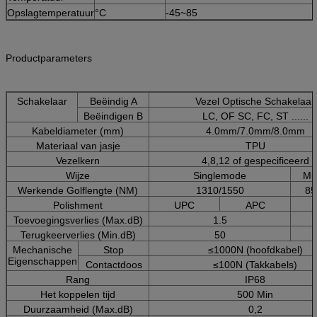
Opslagtemperatuur
°C
-45~85
Productparameters
Schakelaar
Beëindig A
Vezel Optische Schakelaar
Beëindigen B
LC, OF SC, FC, ST ......
Kabeldiameter (mm)
4.0mm/7.0mm/8.0mm
Materiaal van jasje
TPU
Vezelkern
4,8,12 of gespecificeerd
Wijze
Singlemode
Mu
Werkende Golflengte (NM)
1310/1550
85
Polishment
UPC
APC
Toevoegingsverlies (Max.dB)
1.5
Terugkeerverlies (Min.dB)
50
Mechanische
Stop
≤1000N (hoofdkabel)
Eigenschappen
Contactdoos
≤100N (Takkabels)
Rang
IP68
Het koppelen tijd
500 Min
Duurzaamheid (Max.dB)
0,2