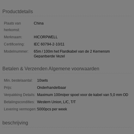
Productdetails
Plaats van
China
herkomst:
Merknaam:
HICORPWELL
Certificering:
IEC 60794-2-10/11
Modelnummer:
65m / 100m het Flardkabel van de 2 Kernensm
Gepantserde Vezel
Betalen & Verzenden Algemene voorwaarden
Min. bestelaantal:
10sets
Prijs:
Onderhandelbaar
Verpakking Details:
Maximum 100m/per spoel voor de kabel van 5,0 mm OD
Betalingscondities:
Western Union, L/C, T/T
Levering vermogen:
5000pcs per week
beschrijving