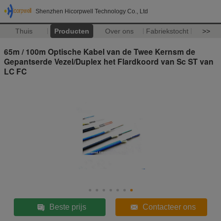
Shenzhen Hicorpwell Technology Co., Ltd
Thuis
Producten
Over ons
Fabriekstocht
>>
65m / 100m Optische Kabel van de Twee Kernsm de
Gepantserde Vezel/Duplex het Flardkoord van Sc ST van
LC FC
Beste prijs
Contacteer ons