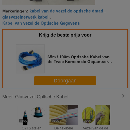
kabel van de vezel de optische draad
Markeringen:
,
glasvezelnetwerk kabel
,
Kabel van vezel de Optische Gegevens
Krijg de beste prijs voor
65m / 100m Optische Kabel van
de Twee Kernsm de Gepantserde
Vezel/Duplex het Flardkoord van
Sc ST van LC FC
Doorgaan
Glasvezel Optische Kabel
Meer
GYTS stelen
De flexibele
Vezel van de de
Losse van