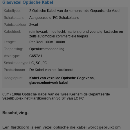
Glasvezel Optische Kabel
Kabeltype:
2 Optische Kabel van de kernensm de Gepantserde Vezel
Schakelaars:
Aangepaste of FC-Schakelaars
Paintcoatkleur:
Zwart
Kabeldoel:
ruimtevaart, in de lucht, marien, grond voertuig, tactische en
zelfs automobiel commerciële toepas
Lengte:
Per Reel.100m 1000m
Toepassing:
Openluchtmededeling
Vezeltype:
G657A1
Schakelaartype:
LC, SC, FC
Productnaam:
De Kabel van het flardkoord
Kabel van vezel de Optische Gegevens
Hoogtepunt:
,
glasvezelnetwerk kabel
65m /
100m Optische Kabel van de Twee Kernsm de Gepantserde
Vezel/Duplex het Flardkoord van Sc ST van LC FC
Beschrijving:
Een flardkoord is een vezel optische die kabel wordt gebruikt om