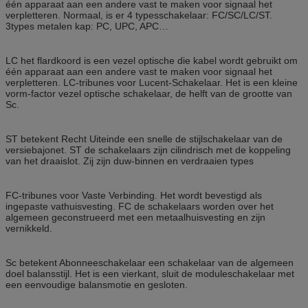
één apparaat aan een andere vast te maken voor signaal het
verpletteren. Normaal, is er 4 typesschakelaar: FC/SC/LC/ST.
3types metalen kap: PC, UPC, APC…
LC het flardkoord is een vezel optische die kabel wordt gebruikt om
één apparaat aan een andere vast te maken voor signaal het
verpletteren. LC-tribunes voor Lucent-Schakelaar. Het is een kleine
vorm-factor vezel optische schakelaar, de helft van de grootte van
Sc.
ST betekent Recht Uiteinde een snelle de stijlschakelaar van de
versiebajonet. ST de schakelaars zijn cilindrisch met de koppeling
van het draaislot. Zij zijn duw-binnen en verdraaien types
FC-tribunes voor Vaste Verbinding. Het wordt bevestigd als
ingepaste vathuisvesting. FC de schakelaars worden over het
algemeen geconstrueerd met een metaalhuisvesting en zijn
vernikkeld.
Sc betekent Abonneeschakelaar een schakelaar van de algemeen
doel balansstijl. Het is een vierkant, sluit de moduleschakelaar met
een eenvoudige balansmotie en gesloten.