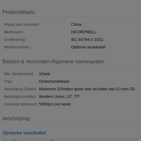
Productdetails
Plaats van herkomst:
China
Merknaam:
HICORPWELL
Certificering:
IEC 60794-2-10/11
Modelnummer:
Optische vezelkabel
Betalen & Verzenden Algemene voorwaarden
Min. bestelaantal:
10sets
Prijs:
Onderhandelbaar
Verpakking Details:
Maximum 100m/per spoel voor de kabel van 5,0 mm OD
Betalingscondities:
Western Union, L/C, T/T
Levering vermogen:
5000pcs per week
beschrijving
Optische vezelkabel