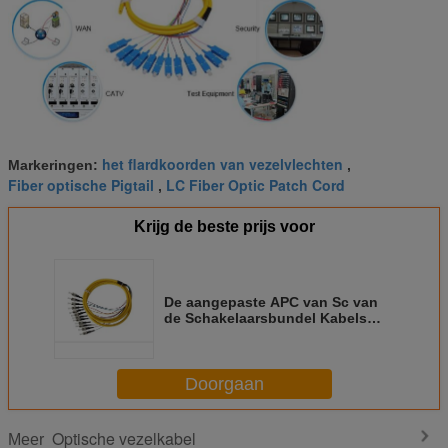
het flardkoorden van vezelvlechten
Markeringen:
,
Fiber optische Pigtail
LC Fiber Optic Patch Cord
,
Krijg de beste prijs voor
De aangepaste APC van Sc van
de Schakelaarsbundel Kabels
van de Vezel Optische Vlecht in
het Netwerk van CATV FTTH
Doorgaan
Optische vezelkabel
Meer