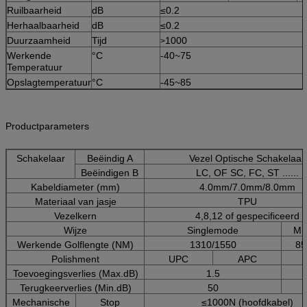
Ruilbaarheid
dB
≤0.2
Herhaalbaarheid
dB
≤0.2
Duurzaamheid
Tijd
1000
>
Werkende
°C
-40~75
Temperatuur
Opslagtemperatuur
°C
-45~85
Productparameters
Schakelaar
Beëindig A
Vezel Optische Schakelaar
Beëindigen B
LC, OF SC, FC, ST ......
Kabeldiameter (mm)
4.0mm/7.0mm/8.0mm
Materiaal van jasje
TPU
Vezelkern
4,8,12 of gespecificeerd
Wijze
Singlemode
Mu
Werkende Golflengte (NM)
1310/1550
85
Polishment
UPC
APC
Toevoegingsverlies (Max.dB)
1.5
Terugkeerverlies (Min.dB)
50
Mechanische
Stop
≤1000N (hoofdkabel)