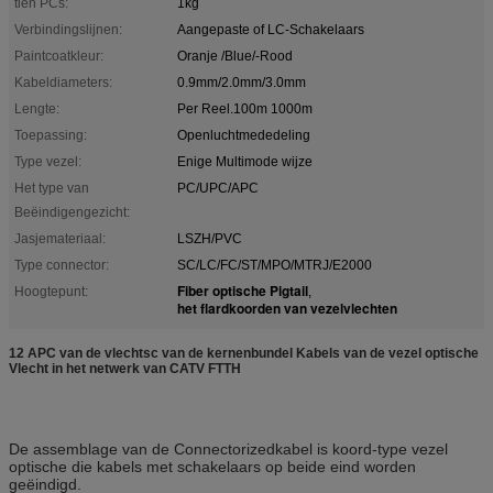
tien PCs:
1kg
Verbindingslijnen:
Aangepaste of LC-Schakelaars
Paintcoatkleur:
Oranje /Blue/-Rood
Kabeldiameters:
0.9mm/2.0mm/3.0mm
Lengte:
Per Reel.100m 1000m
Toepassing:
Openluchtmededeling
Type vezel:
Enige Multimode wijze
Het type van
PC/UPC/APC
Beëindigengezicht:
Jasjemateriaal:
LSZH/PVC
Type connector:
SC/LC/FC/ST/MPO/MTRJ/E2000
Fiber optische Pigtail
Hoogtepunt:
,
het flardkoorden van vezelvlechten
12 APC van de vlechtsc van de kernenbundel Kabels van de vezel optische
Vlecht in het netwerk van CATV FTTH
De assemblage van de Connectorizedkabel is koord-type vezel
optische die kabels met schakelaars op beide eind worden
geëindigd.