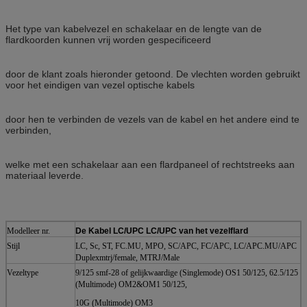
Het type van kabelvezel en schakelaar en de lengte van de
flardkoorden kunnen vrij worden gespecificeerd
door de klant zoals hieronder getoond.
De vlechten worden gebruikt
voor het eindigen van vezel optische kabels
door hen te verbinden de vezels van de kabel en het andere eind te
verbinden,
welke met een schakelaar aan een flardpaneel of rechtstreeks aan
materiaal leverde.
Modelleer nr.
De Kabel LC/UPC LC/UPC van het vezelflard
Stijl
LC, Sc, ST, FC.MU, MPO, SC/APC, FC/APC, LC/APC.MU/APC
Duplexmtrj/female, MTRJ/Male
Vezeltype
9/125 smf-28 of gelijkwaardige (Singlemode) OS1 50/125, 62.5/125
(Multimode) OM2&OM1 50/125,
10G (Multimode) OM3