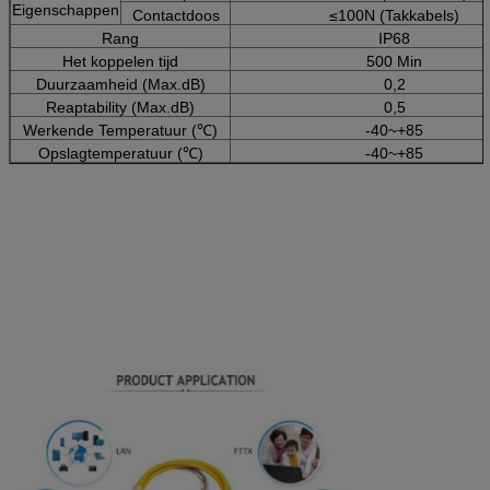
Eigenschappen
Contactdoos
≤100N (Takkabels)
Rang
IP68
Het koppelen tijd
500 Min
Duurzaamheid (Max.dB)
0,2
Reaptability (Max.dB)
0,5
Werkende Temperatuur (℃)
-40~+85
Opslagtemperatuur (℃)
-40~+85