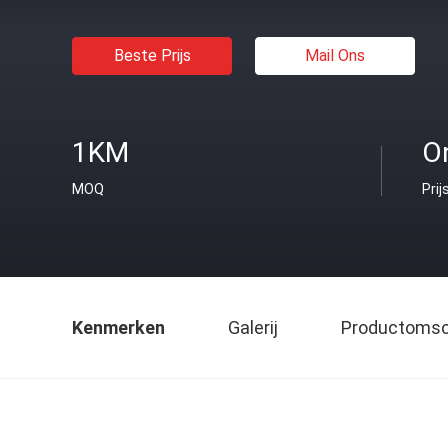
Beste Prijs
Mail Ons
1KM
O
MOQ
Prij
Kenmerken
Galerij
Productomsch