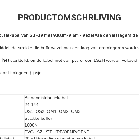
PRODUCTOMSCHRIJVING
ibutiekabel van GJFJV met 900um-Vlam - Vezel van de vertragers de
iddel, de strakke die buffervezel met een laag van aramidgaren wordt 
n
het
sterktelid, en de kabel met een pvc of een LSZH worden voltooid
dant halogeen,) jasje.
Binnendistributiekabel
24-144
OS1, OS2, OM1, OM2, OM3
Strakke buffer
1000N
PVC/LSZH/TPU/PE/OFNR/OFNP
allatie)
20 x Uitwendige diameter van kabel