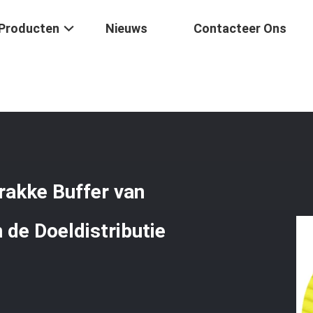
Producten
Nieuws
Contacteer Ons
n De De Vertragers Strakke Buffer Van GJFJV De Multi - De Kabel Van 
rakke Buffer van
 de Doeldistributie