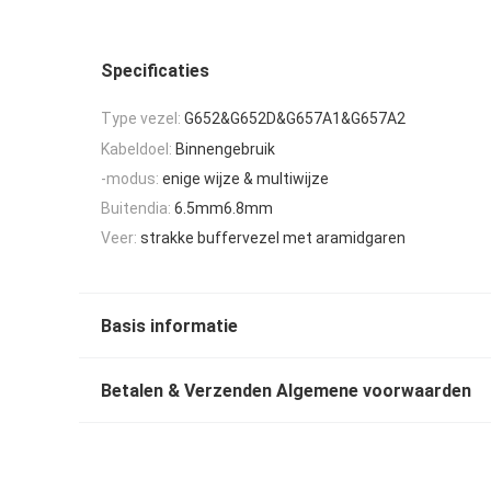
Specificaties
Type vezel:
G652&G652D&G657A1&G657A2
Kabeldoel:
Binnengebruik
-modus:
enige wijze & multiwijze
Buitendia:
6.5mm6.8mm
Veer:
strakke buffervezel met aramidgaren
Basis informatie
Betalen & Verzenden Algemene voorwaarden