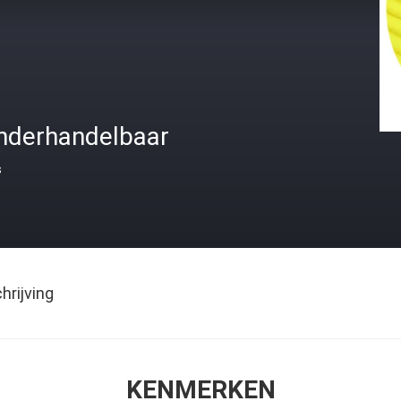
nderhandelbaar
s
rijving
KENMERKEN