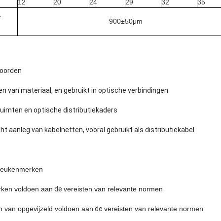
12
20
24
29
32
35
e
900±50μm
koorden
nen van materiaal, en gebruikt in optische verbindingen
uimten en optische distributiekaders
ht aanleg van kabelnetten, vooral gebruikt als distributiekabel
ieukenmerken
rken voldoen aan
de
vereisten van relevante normen
van opgevijzeld voldoen aan
de
vereisten van relevante normen