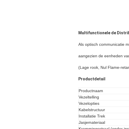
Multifunctionele de Distr
Als optisch communicatie m
aangezien de eenheden va
(Lage rook, Nul Flame-retar
Productdetail
Productnaam
Vezeltelling
Vezelopties
Kabelstructuur
Installatie Trek
Jasjemateriaal
Krommingsstraal (onder inst