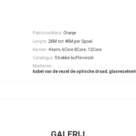
Paintcoatkleur:
Oranje
Lengte:
2KM tot 4KM per Spoel.
Kernen:
4 kern, 6Core 8Core, 12Core
Catalogus:
Strakke buffervezel
Markeren:
,
kabel van de vezel de optische draad
glasvezelnet
GALERIJ