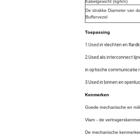
Kabelgewicht (kg/km)
De strakke Diameter van d
Buffervezel
Toepassing
1.Used
in vlechten en flard
2.Used als interconnect lij
in optische communicatie r
3.Used in binnen en openluc
Kenmerken
Goede mechanische en mil
Vlam - de vertragerskenme
De mechanische kenmerken 