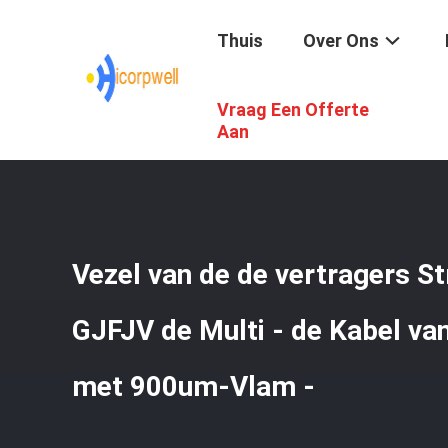
Thuis
Over Ons
Vraag Een Offerte
Thuis
/
Producten
/
Glasvezel Optische Kabel
/
Vezel Va
Aan
Vezel van de de vertragers St
GJFJV de Multi - de Kabel van
met 900um-Vlam -