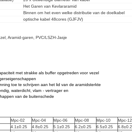
Het Garen van Kevlararamid
Binnen om het even welke distributie van de doelkabel
optische kabel 48cores (GJFJV)
ezel, Aramid-garen, PVC/LSZH-Jasje
apaciteit met strakke als buffer opgetreden voor vezel
ragerseigenschappen
nning toe te schrijven aan het lid van de aramidsterkte
ndig, waterdicht, vlam - vertrager en
schappen van de buitenschede
Mpc-02
Mpc-04
Mpc-06
Mpc-08
Mpc-10
Mpc-12
4.1±0.25
4.8±0.25
5.1±0.25
6.2±0.25
6.5±0.25
6.8±0.