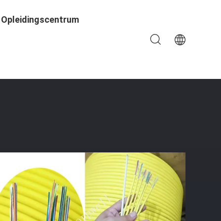
Opleidingscentrum
De Doeldistributie Met 900um-Vlam -