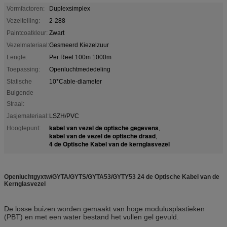
Vormfactoren:
Duplexsimplex
Vezeltelling:
2-288
Paintcoatkleur:
Zwart
Vezelmateriaal:
Gesmeerd Kiezelzuur
Lengte:
Per Reel.100m 1000m
Toepassing:
Openluchtmededeling
Statische
10*Cable-diameter
Buigende
Straal:
Jasjemateriaal:
LSZH/PVC
kabel van vezel de optische gegevens
Hoogtepunt:
,
kabel van de vezel de optische draad
,
4 de Optische Kabel van de kernglasvezel
Openluchtgyxtw/GYTA/GYTS/GYTA53/GYTY53 24 de Optische Kabel van de
Kernglasvezel
De losse buizen worden gemaakt van hoge modulusplastieken
(PBT) en met een water bestand het vullen gel gevuld.