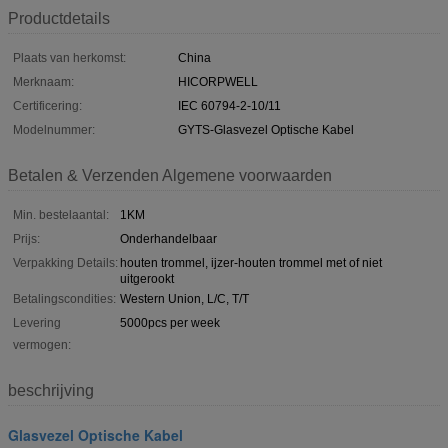
Productdetails
Plaats van herkomst:
China
Merknaam:
HICORPWELL
Certificering:
IEC 60794-2-10/11
Modelnummer:
GYTS-Glasvezel Optische Kabel
Betalen & Verzenden Algemene voorwaarden
Min. bestelaantal:
1KM
Prijs:
Onderhandelbaar
Verpakking Details:
houten trommel, ijzer-houten trommel met of niet
uitgerookt
Betalingscondities:
Western Union, L/C, T/T
Levering
5000pcs per week
vermogen:
beschrijving
Glasvezel Optische Kabel