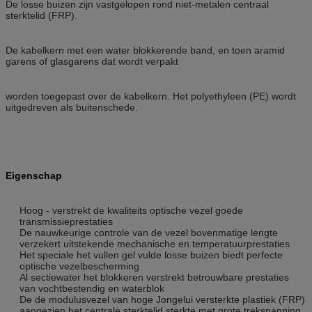
De losse buizen zijn vastgelopen rond niet-metalen centraal
sterktelid (FRP).
De kabelkern met een water blokkerende band, en toen aramid
garens of glasgarens dat wordt verpakt
worden toegepast over de kabelkern. Het polyethyleen (PE) wordt
uitgedreven als buitenschede.
Eigenschap
Hoog - verstrekt de kwaliteits optische vezel goede
transmissieprestaties
De nauwkeurige controle van de vezel bovenmatige lengte
verzekert uitstekende mechanische en temperatuurprestaties
Het speciale het vullen gel vulde losse buizen biedt perfecte
optische vezelbescherming
Al sectiewater het blokkeren verstrekt betrouwbare prestaties
van vochtbestendig en waterblok
De de modulusvezel van hoge Jongelui versterkte plastiek (FRP)
aangezien het centrale sterktelid sterkte met grote trekspanning