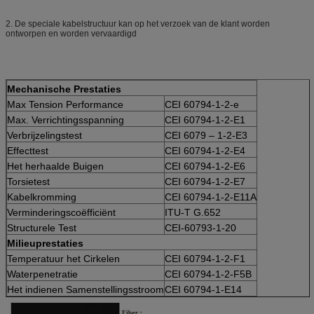
2.
De speciale kabelstructuur kan op het verzoek van de klant worden
ontworpen en worden vervaardigd
Mechanische Prestaties
Max Tension Performance
CEI 60794-1-2-e
Max. Verrichtingsspanning
CEI 60794-1-2-E1
Verbrijzelingstest
CEI 6079 – 1-2-E3
Effecttest
CEI 60794-1-2-E4
Het herhaalde Buigen
CEI 60794-1-2-E6
Torsietest
CEI 60794-1-2-E7
Kabelkromming
CEI 60794-1-2-E11A
Verminderingscoëfficiënt
ITU-T G.652
Structurele Test
CEI-60793-1-20
Milieuprestaties
Temperatuur het Cirkelen
CEI 60794-1-2-F1
Waterpenetratie
CEI 60794-1-2-F5B
Het indienen Samenstellingsstroom
CEI 60794-1-E14