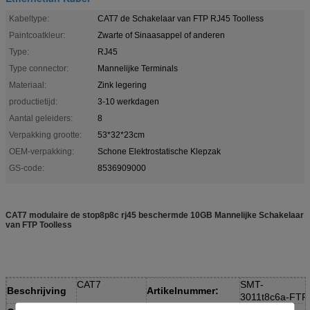
Kabeltype:
CAT7 de Schakelaar van FTP RJ45 Toolless
Paintcoatkleur:
Zwarte of Sinaasappel of anderen
Type:
RJ45
Type connector:
Mannelijke Terminals
Materiaal:
Zink legering
productietijd:
3-10 werkdagen
Aantal geleiders:
8
Verpakking grootte:
53*32*23cm
OEM-verpakking:
Schone Elektrostatische Klepzak
GS-code:
8536909000
CAT7 modulaire de stop8p8c rj45 beschermde 10GB Mannelijke Schakelaar
van FTP Toolless
CAT7
SMT-
Beschrijving
Artikelnummer:
3011t8c6a-FTP
6 µ
rj45