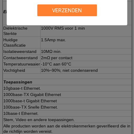
VERZENDEN
Elektrokenmerken
Diëlektrische
1000V RMS voor 1 min
Sterkte
Huidige
1.5Amp max.
Classificatie
Isolatieweerstand
10MΩ min.
Contactweerstand
2mΩ per contact
Temperatuurwaaier
-10°C aan 60°C
Vochtigheid
10%~90%; niet condenserend
Toepassingen
10gbase-t Ethernet.
1000base-TX Gigabit Ethernet
1000base-t Gigabit Ethernet
100base-TX Snelle Ethernet.
10base-t Ethernet.
Stem, Video en andere toepassingen.
Alle producten worden aan de elektrokenmerken geverifieerd die in
de richtlijn worden vereist.