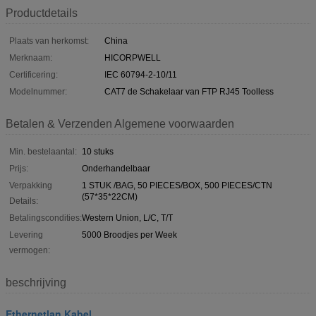
Productdetails
Plaats van herkomst:
China
Merknaam:
HICORPWELL
Certificering:
IEC 60794-2-10/11
Modelnummer:
CAT7 de Schakelaar van FTP RJ45 Toolless
Betalen & Verzenden Algemene voorwaarden
Min. bestelaantal:
10 stuks
Prijs:
Onderhandelbaar
Verpakking
1 STUK /BAG, 50 PIECES/BOX, 500 PIECES/CTN
(57*35*22CM)
Details:
Betalingscondities:
Western Union, L/C, T/T
Levering
5000 Broodjes per Week
vermogen:
beschrijving
Ethernetlan Kabel