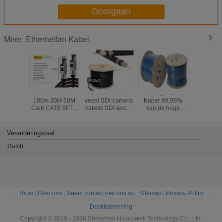
Doorgaan
Ethernetlan Kabel
Meer
actische
Ethernetkabel
SDI-kabel 300m
Stevig Naakt
3k 93
kabel
100m 30M 50M
vezel SDI-camera
Koper 99,99%
Hybr
Cat6 CAT8 SFTP
kabels SDI-testkit
van de hoge
uitzend
Jumperkabel
Camera SDI-
snelheidscat6a
kabe
Vergulde RJ45
kabel 50m 100m
Lan Cable
Connector Cat8
200m
500Mzh
Veranderingstaal
Ethernetkabel
netwerktoegang
Frequentie
Dutch
Thuis
|
Over ons
|
Neem contact met ons op
|
Sitemap
|
Privacy Policy
Desktopmening
Copyright © 2018 - 2026 Shenzhen Hicorpwell Technology Co., Ltd.