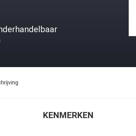
nderhandelbaar
s
rijving
KENMERKEN