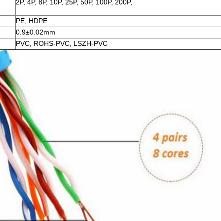
2P, 4P, 8P, 10P, 25P, 50P, 100P, 200P,
PE, HDPE
0.9±0.02mm
PVC, ROHS-PVC, LSZH-PVC