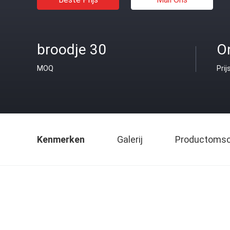
broodje 30
O
MOQ
Prij
Kenmerken
Galerij
Productomsch