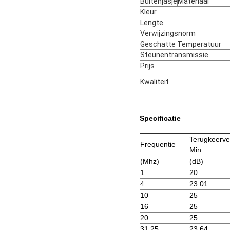
Buitenjasje
Materiaal
Kleur
Lengte
Verwijzingsnorm
Geschatte Temperatuur
Steunentransmissie
Prijs
Kwaliteit
Specificatie
Terugkeerver
Frequentie
Min
(Mhz)
(dB)
1
20
4
23.01
10
25
16
25
20
25
31.25
23.64