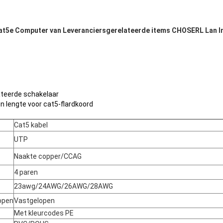
cat5e Computer van Leveranciersgerelateerde items CHOSERL Lan In
teerde schakelaar
en lengte voor cat5-flardkoord
Cat5 kabel
UTP
Naakte copper/CCAG
4 paren
23awg/24AWG/26AWG/28AWG
open
Vastgelopen
Met kleurcodes PE