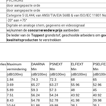
PVC/ROHS
door aangepaste orde
door aangepaste orde
Categorie 5 UL444, van ANSI/TIA/EIA 568B & van ISO/IEC 11801 N
-20° aan +75°
Digitale en analoge stem, gegevens en videosignaal
wij kunnen de
concurrerendere prijs
aanbieden
De leider van
de
Toppest
grondstof, geschoolde arbeiders om
go
kwaliteitsproducten
te verstrekken
lies
Maximum
DAARNA
PSNEXT
ELFEXT
PSELFE
vermindering
Min
Min
Min
Min
(dB/100m)
(dB/100m)
(dB/100m)
(dB/100m)
(dB/100
1.84
74.3
72.3
68
65
3.69
65.27
63.27
55.96
52.96
5.89
59.3
57.3
48
45
7.51
56.24
54.24
43.92
40.92
8.43
54.78
52.78
41.98
39.98
10.64
51.88
49.88
38.1
35.1