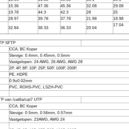
15.36
47.36
45.36
32.08
29.08
19.78
44.3
42.3
28
25
28.97
39.78
37.78
21.98
18.98
17.04
32.84
38.33
36.33
20.04
FTP SFTP
CCA, BC Koper
Stevige: 0.4mm, 0.45mm, 0.5mm
Vastgelopen: 24 AWG, 26 AWG, AWG 28
2P, 4P, 8P, 10P, 25P, 50P, 100P, 200P,
PE, HDPE
0.9±0.02mm
PVC, ROHS-PVC, LSZH-PVC
P van /cat6a/cat7 UTP
CCA, BC Koper
Stevige: 0.5mm, 0.56mm, 0.57mm
Vastgelopen: 23AWG, AWG 24