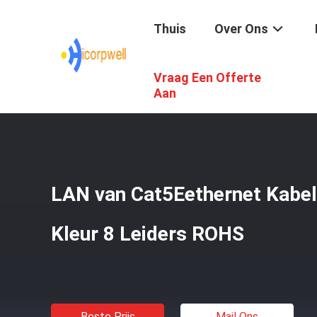
Thuis
Over Ons
Vraag Een Offerte
Thuis
/
Producten
/
Ethernetlan Kabel
/
LAN Van Cat5Eet
Aan
LAN van Cat5Eethernet Kabel
Kleur 8 Leiders ROHS
Beste Prijs
Mail Ons