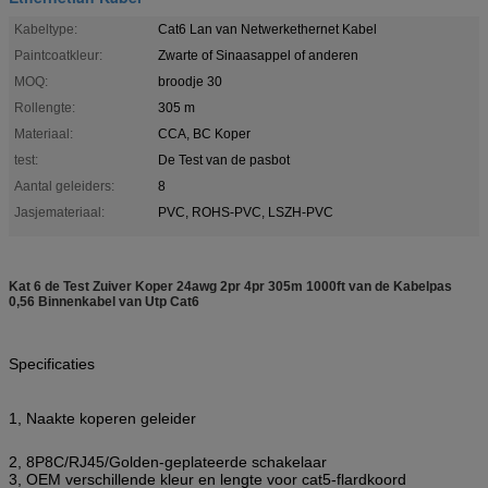
Kabeltype:
Cat6 Lan van Netwerkethernet Kabel
Paintcoatkleur:
Zwarte of Sinaasappel of anderen
MOQ:
broodje 30
Rollengte:
305 m
Materiaal:
CCA, BC Koper
test:
De Test van de pasbot
Aantal geleiders:
8
Jasjemateriaal:
PVC, ROHS-PVC, LSZH-PVC
Kat 6 de Test Zuiver Koper 24awg 2pr 4pr 305m 1000ft van de Kabelpas
0,56 Binnenkabel van Utp Cat6
Specificaties
1, Naakte koperen geleider
2, 8P8C/RJ45/Golden-geplateerde schakelaar
3, OEM verschillende kleur en lengte voor cat5-flardkoord