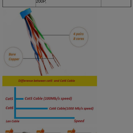
200P,
Isolatiemateriaal
PE, HDPE
Isolatiediameter
0.9±0.02mm
Jasjemateriaal
PVC, ROHS-PVC, LSZH-PVC