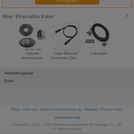
Ethernetlan Kabel
Meer
3k 93c Hd
Cat6 Shielded
Zwarte Tactische
Ethernet
Hybride
Cable Ethernet
Cat6 kabel
100m 30
uitzendcamera
Connection Draad
Cat6 CAT
kabel
voor
Jumper
langeafstandsoverdracht
Verguld
Connecto
Veranderingstaal
Ethernet
Dutch
Thuis
|
Over ons
|
Neem contact met ons op
|
Sitemap
|
Privacy Policy
Desktopmening
Copyright © 2018 - 2026 Shenzhen Hicorpwell Technology Co., Ltd.
All rights reserved.