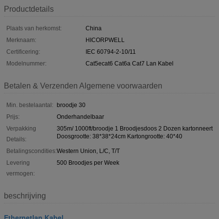
Productdetails
Plaats van herkomst:
China
Merknaam:
HICORPWELL
Certificering:
IEC 60794-2-10/11
Modelnummer:
Cat5ecat6 Cat6a Cat7 Lan Kabel
Betalen & Verzenden Algemene voorwaarden
Min. bestelaantal:
broodje 30
Prijs:
Onderhandelbaar
Verpakking
305m/ 1000ft/broodje 1 Broodjesdoos 2 Dozen kartonneert
Doosgrootte: 38*38*24cm Kartongrootte: 40*40
Details:
Betalingscondities:
Western Union, L/C, T/T
Levering
500 Broodjes per Week
vermogen:
beschrijving
Ethernetlan Kabel