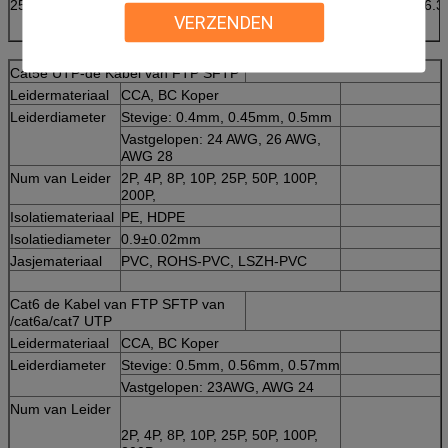
250
17.32
32.84
38.33
36.3
VERZENDEN
Cat5e UTP-de Kabel van FTP SFTP
Leidermateriaal
CCA, BC Koper
Leiderdiameter
Stevige: 0.4mm, 0.45mm, 0.5mm
Vastgelopen: 24 AWG, 26 AWG,
AWG 28
Num van Leider
2P, 4P, 8P, 10P, 25P, 50P, 100P,
200P,
Isolatiemateriaal
PE, HDPE
Isolatiediameter
0.9±0.02mm
Jasjemateriaal
PVC, ROHS-PVC, LSZH-PVC
Cat6 de Kabel van FTP SFTP van
/cat6a/cat7 UTP
Leidermateriaal
CCA, BC Koper
Leiderdiameter
Stevige: 0.5mm, 0.56mm, 0.57mm
Vastgelopen: 23AWG, AWG 24
Num van Leider
2P, 4P, 8P, 10P, 25P, 50P, 100P,