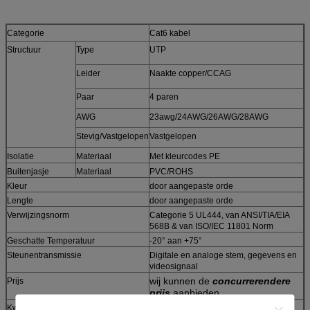
Categorie
Cat6 kabel
Structuur
Type
UTP
Leider
Naakte copper/CCAG
Paar
4 paren
AWG
23awg/24AWG/26AWG/28AWG
Stevig/Vastgelopen
Vastgelopen
Isolatie
Materiaal
Met kleurcodes PE
Buitenjasje
Materiaal
PVC/ROHS
Kleur
door aangepaste orde
Lengte
door aangepaste orde
Verwijzingsnorm
Categorie 5 UL444, van ANSI/TIA/EIA
568B & van ISO/IEC 11801 Norm
Geschatte Temperatuur
-20° aan +75°
Steunentransmissie
Digitale en analoge stem, gegevens en
videosignaal
wij kunnen de
concurrerendere
Prijs
prijs
aanbieden
De leider van
Toppest
Kwaliteit
de