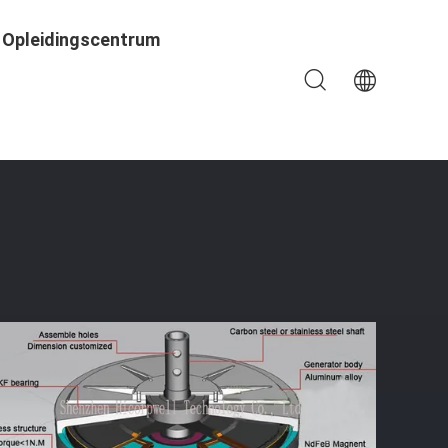
Opleidingscentrum
 Generator Van Coreless Voor De Verticale Turbine Van