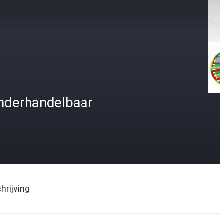
nderhandelbaar
s
rijving