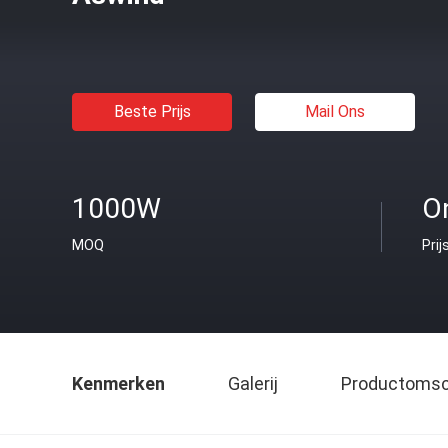
Beste Prijs
Mail Ons
1000W
O
MOQ
Prij
Kenmerken
Galerij
Productomsch