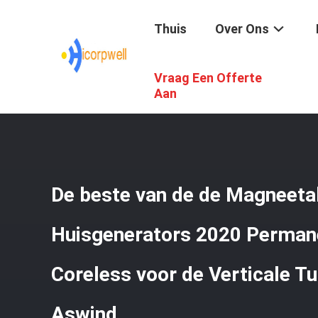
Thuis
Over Ons
Vraag Een Offerte
Thuis
/
Producten
/
Slimme Machtstoepassing
/
De Bes
De Aswind
Aan
De beste van de de Magneetal
Huisgenerators 2020 Perman
Coreless voor de Verticale Tu
Aswind