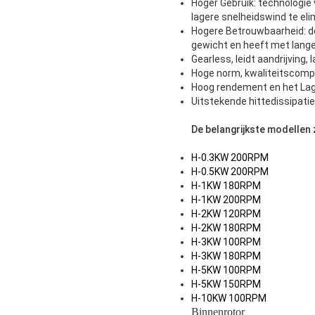
Hoger Gebruik: technologie
lagere snelheidswind te eli
Hogere Betrouwbaarheid: d
gewicht en heeft met lange 
Gearless, leidt aandrijving,
Hoge norm, kwaliteitscompo
Hoog rendement en het Lag
Uitstekende hittedissipatie
De belangrijkste modellen z
H-0.3KW 200RPM
H-0.5KW 200RPM
H-1KW 180RPM
H-1KW 200RPM
H-2KW 120RPM
H-2KW 180RPM
H-3KW 100RPM
H-3KW 180RPM
H-5KW 100RPM
H-5KW 150RPM
H-10KW 100RPM
Binnenrotor