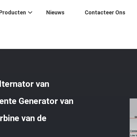
Producten
Nieuws
Contacteer Ons
te Van De De Magneetalternator Van Huisgenerators 2020 Permanente
ternator van
ente Generator van
rbine van de