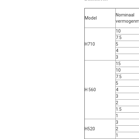
Nominaal
Model
vermogenm
10
7.5
H710
5
4
3
15
10
7.5
5
H 560
4
3
2
1.5
1
3
H520
2
1