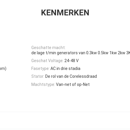
KENMERKEN
Geschatte macht:
de lage t/min generators van 0.3kw 0.5kw 1kw 2kw 
Geschat Voltage:
24-48 V
oom)
Fasetype:
AC in drie stadia
Stator:
De rol van de Corelessdraad
Machtstype:
Van-net of op-Net