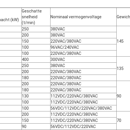
Geschatte
snelheid
Nominaal vermogenvoltage
Gewich
acht (kW)
(t/min)
250
380VAC
200
380VAC
150
220VAC/380VAC
145
100
96VAC/240VAC
100
220VAC/380VAC
400
300VAC
250
380VAC
135
200
220VAC/380VAC
180
220VAC/380VAC
200
220VAC/380VAC
180
220VAC/380VAC
130
112VDC/220VAC/380VAC
90
100
112VDC/220VAC/380VAC
100
56VDC/112VDC/220VAC/380VAC
200
112VDC/220VAC/380VAC
150
112VDC/220VAC/380VAC
70
90
56VDC/112VDC/220VAC