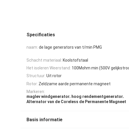
Specificaties
naam:
de lage generators van t/min PMG
Schacht materiaal:
Koolstofstaal
Het isoleren Weerstand:
100Mohm min (500V gelijkstr
Structuur:
Uit rotor
Rotor:
Zeldzame aarde permanente magneet
Markeren:
,
,
maglev windgenerator
hoog rendementgenerator
Alternator van de Coreless de Permanente Magneet
Basis informatie