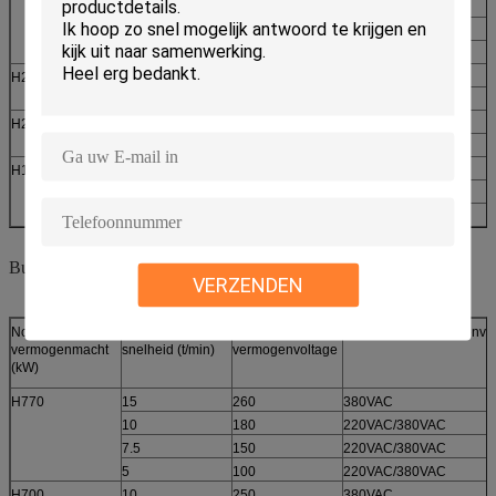
0,3
300
28VDC
0,2
200
28VDC/56VDC
0,1
130
14VDC/28VDC
H230
0,2
350
14VDC/28VDC
0,1
200
14VDC/28VDC
H210
0,1
350
14VDC/28VDC
0,05
200
14VDC
H165
0,3
850
14VDC/28VDC
0,15
500
14VDC/28VDC
0,05
250
14VDC
Buitenrotor
VERZENDEN
Nominaal
Geschatte
Nominaal
Nominaal vermogenvol
vermogenmacht
snelheid (t/min)
vermogenvoltage
(kW)
H770
15
260
380VAC
10
180
220VAC/380VAC
7.5
150
220VAC/380VAC
5
100
220VAC/380VAC
H700
10
250
380VAC