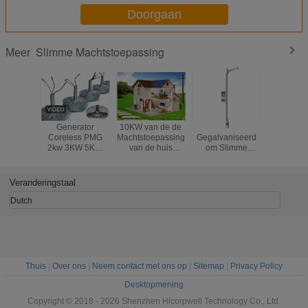
Doorgaan
Slimme Machtstoepassing
Meer
Generator
10KW van de de
Heet
De vou
Coreless PMG
Machtstoepassing
Gegalvaniseerd
Slim
2kw 3KW 5KW
van de huis
om Slimme
Machtstoe
Lage 100Rpm
Zonnemacht Slim
Straatlantaarn
leidde
200RPM van de
het Dak
Pool met de
Zonneschi
Koolstofstaal de
Opzettend
Functie van de
van Bridge
Veranderingstaal
Permanente
Systeem Woon
Lastenpost
de
Magneet
Schijnwer
Dutch
Thuis
|
Over ons
|
Neem contact met ons op
|
Sitemap
|
Privacy Policy
Desktopmening
Copyright © 2018 - 2026 Shenzhen Hicorpwell Technology Co., Ltd.