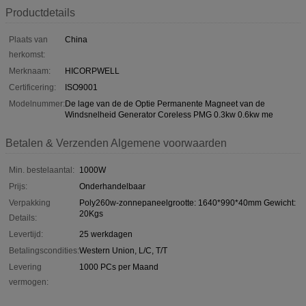
Productdetails
Plaats van
China
herkomst:
Merknaam:
HICORPWELL
Certificering:
ISO9001
Modelnummer:
De lage van de de Optie Permanente Magneet van de
Windsnelheid Generator Coreless PMG 0.3kw 0.6kw me
Betalen & Verzenden Algemene voorwaarden
Min. bestelaantal:
1000W
Prijs:
Onderhandelbaar
Verpakking
Poly260w-zonnepaneelgrootte: 1640*990*40mm Gewicht:
20Kgs
Details:
Levertijd:
25 werkdagen
Betalingscondities:
Western Union, L/C, T/T
Levering
1000 PCs per Maand
vermogen: