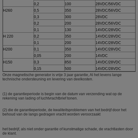
0,2
100
28VDC/56VDC
H260
0,5
350
28VDC/56VDC
0,3
300
28VDC
0,2
200
28VDC/56VDC
0,1
130
14VDC/28VDC
H 220
0,2
350
14VDC/28VDC
0,1
200
14VDC/28VDC
H200
0,1
350
14VDC/28VDC
0,05
200
14VDC
H150
0,3
850
14VDC/28VDC
0,15
500
14VDC/28VDC
Onze magnetische generator is vrije 3 jaar garantie, Al het levens lange
technische ondersteuning en levering van deelkosten.
(1) de garantieperiode is begin van de datum van verzending wat op de
rekening van lading of luchtvrachtbrief tonen.
(2) die de garantieperiode, de kwaliteitsproblemen van het bedrijf door het
behoud van de langs gedragen vracht worden veroorzaakt
het bedrijf, als niet onder garantie of kunstmatige schade, de vrachtlasten door
de klant.