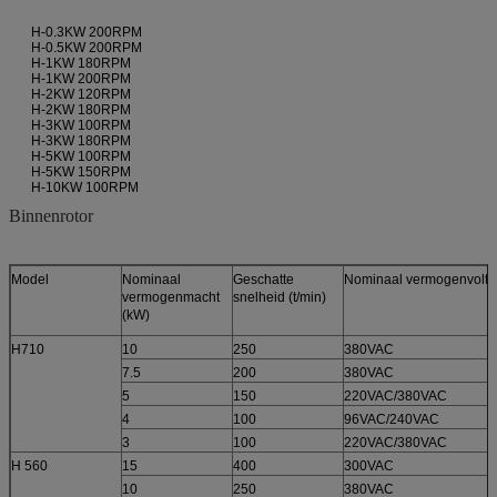
H-0.3KW 200RPM
H-0.5KW 200RPM
H-1KW 180RPM
H-1KW 200RPM
H-2KW 120RPM
H-2KW 180RPM
H-3KW 100RPM
H-3KW 180RPM
H-5KW 100RPM
H-5KW 150RPM
H-10KW 100RPM
Binnenrotor
Model
Nominaal
Geschatte
Nominaal vermogenvolt
vermogenmacht
snelheid (t/min)
(kW)
H710
10
250
380VAC
7.5
200
380VAC
5
150
220VAC/380VAC
4
100
96VAC/240VAC
3
100
220VAC/380VAC
H 560
15
400
300VAC
10
250
380VAC