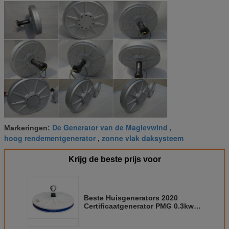
De Generator van de Maglevwind
Markeringen:
,
hoog rendementgenerator
zonne vlak daksysteem
,
Krijg de beste prijs voor
Beste Huisgenerators 2020
Certificaatgenerator PMG 0.3kw
0.6kw met Lage 400RPM 800RPM