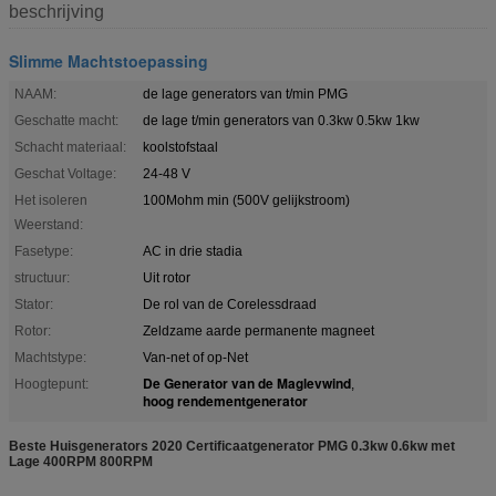
beschrijving
Slimme Machtstoepassing
NAAM:
de lage generators van t/min PMG
Geschatte macht:
de lage t/min generators van 0.3kw 0.5kw 1kw
Schacht materiaal:
koolstofstaal
Geschat Voltage:
24-48 V
Het isoleren
100Mohm min (500V gelijkstroom)
Weerstand:
Fasetype:
AC in drie stadia
structuur:
Uit rotor
Stator:
De rol van de Corelessdraad
Rotor:
Zeldzame aarde permanente magneet
Machtstype:
Van-net of op-Net
De Generator van de Maglevwind
Hoogtepunt:
,
hoog rendementgenerator
Beste Huisgenerators 2020 Certificaatgenerator PMG 0.3kw 0.6kw met
Lage 400RPM 800RPM