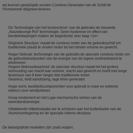
wij kunnen gewijzigde soorten Coreless-Generator van de Schijf de
Permanente Magneet leveren.
De Technologie van het torsieoctrooi: van de gebruiks de nieuwste
„Nauwkeurige Rol“ technologie. Geen hysterese en effect van
toestelinkepingen maken de begintorsie zeer laag <1n>
Originele Structuur: maakt de coreless motor van de gebruiksschijf om
traditionele plaats te vinden motor tot het minder volume en gewicht.
Hoger Gebruik: technologie van de gebruiks de speciale coreless motor om
de gebruiksknelpunten van de energie van de lagere snelheidswind te
elimineren.
Hogere Betrouwbaarheid: de speciale structuur maakt tot het grotere
verhouding van macht aan volume, macht aan gewicht en heeft met lange
levensuur van 8 keer langer dan traditionele motor.
Gearless, leidt aandrijving, lage t/min-generator.
Hoge norm, kwaliteitscomponenten voor gebruik in ruwe en extreme
milieu's voor windturbines
Hoog rendement en het Lage mechanische verlies van de
weerstandsenergie.
Uitstekende hittedissipatie toe te schrijven aan het buitenkader van de
Aluminiumlegering en de speciale interne structuur.
De belangrijkste modellen zijn zoals volgen: