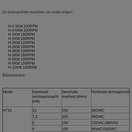
De belangrijkste modellen zijn zoals volgen:
H-0.3KW 200RPM
H-0.5KW 200RPM
H-1KW 180RPM
H-1KW 200RPM
H-2KW 120RPM
H-2KW 180RPM
H-3KW 100RPM
H-3KW 180RPM
H-5KW 100RPM
H-5KW 150RPM
H-10KW 100RPM
Binnenrotor
Model
Nominaal
Geschatte
Nominaal vermogenvolt
vermogenmacht
snelheid (t/min)
(kW)
H710
10
250
380VAC
7.5
200
380VAC
5
150
220VAC/380VAC
4
100
96VAC/240VAC