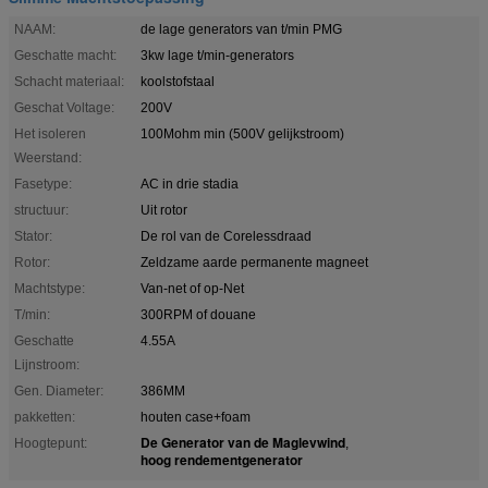
NAAM:
de lage generators van t/min PMG
Geschatte macht:
3kw lage t/min-generators
Schacht materiaal:
koolstofstaal
Geschat Voltage:
200V
Het isoleren
100Mohm min (500V gelijkstroom)
Weerstand:
Fasetype:
AC in drie stadia
structuur:
Uit rotor
Stator:
De rol van de Corelessdraad
Rotor:
Zeldzame aarde permanente magneet
Machtstype:
Van-net of op-Net
T/min:
300RPM of douane
Geschatte
4.55A
Lijnstroom:
Gen. Diameter:
386MM
pakketten:
houten case+foam
De Generator van de Maglevwind
Hoogtepunt:
,
hoog rendementgenerator