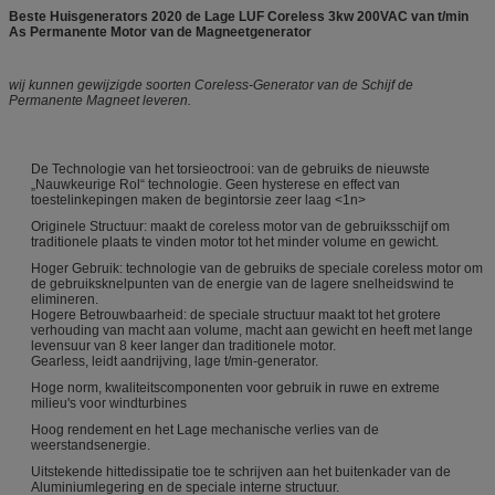
Beste Huisgenerators 2020 de Lage LUF Coreless 3kw 200VAC van t/min
As Permanente Motor van de Magneetgenerator
wij kunnen gewijzigde soorten Coreless-Generator van de Schijf de
Permanente Magneet leveren.
De Technologie van het torsieoctrooi: van de gebruiks de nieuwste
„Nauwkeurige Rol“ technologie. Geen hysterese en effect van
toestelinkepingen maken de begintorsie zeer laag <1n>
Originele Structuur: maakt de coreless motor van de gebruiksschijf om
traditionele plaats te vinden motor tot het minder volume en gewicht.
Hoger Gebruik: technologie van de gebruiks de speciale coreless motor om
de gebruiksknelpunten van de energie van de lagere snelheidswind te
elimineren.
Hogere Betrouwbaarheid: de speciale structuur maakt tot het grotere
verhouding van macht aan volume, macht aan gewicht en heeft met lange
levensuur van 8 keer langer dan traditionele motor.
Gearless, leidt aandrijving, lage t/min-generator.
Hoge norm, kwaliteitscomponenten voor gebruik in ruwe en extreme
milieu's voor windturbines
Hoog rendement en het Lage mechanische verlies van de
weerstandsenergie.
Uitstekende hittedissipatie toe te schrijven aan het buitenkader van de
Aluminiumlegering en de speciale interne structuur.