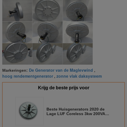
De Generator van de Maglevwind
Markeringen:
,
hoog rendementgenerator
zonne vlak daksysteem
,
Krijg de beste prijs voor
Beste Huisgenerators 2020 de
Lage LUF Coreless 3kw 200VAC
van t/min As Permanente Motor
van de Magneetgenerator