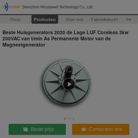
Shenzhen Hicorpwell Technology Co., Ltd
Thuis
Producten
Over ons
Fabriekstocht
>>
Beste Huisgenerators 2020 de Lage LUF Coreless 3kw
200VAC van t/min As Permanente Motor van de
Magneetgenerator
Beste prijs
Contacteer ons