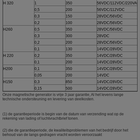
H 320
1
350
56VDC/112VDC/220VAC
0,5
200
56VDC/112VDC
0,3
150
28VDC/56VDC
0,2
100
28VDC/56VDC
H260
0,5
350
28VDC/56VDC
0,3
300
28VDC
0,2
200
28VDC/56VDC
0,1
130
14VDC/28VDC
H 220
0,2
350
14VDC/28VDC
0,1
200
14VDC/28VDC
H200
0,1
350
14VDC/28VDC
0,05
200
14VDC
H150
0,3
850
14VDC/28VDC
0,15
500
14VDC/28VDC
Onze magnetische generator is vrije 3 jaar garantie, Al het levens lange
technische ondersteuning en levering van deelkosten.
(1) de garantieperiode is begin van de datum van verzending wat op de
rekening van lading of luchtvrachtbrief tonen.
(2) die de garantieperiode, de kwaliteitsproblemen van het bedrijf door het
behoud van de langs gedragen vracht worden veroorzaakt