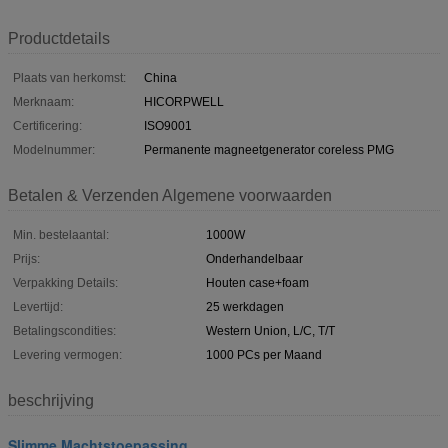
Productdetails
Plaats van herkomst:
China
Merknaam:
HICORPWELL
Certificering:
ISO9001
Modelnummer:
Permanente magneetgenerator coreless PMG
Betalen & Verzenden Algemene voorwaarden
Min. bestelaantal:
1000W
Prijs:
Onderhandelbaar
Verpakking Details:
Houten case+foam
Levertijd:
25 werkdagen
Betalingscondities:
Western Union, L/C, T/T
Levering vermogen:
1000 PCs per Maand
beschrijving
Slimme Machtstoepassing