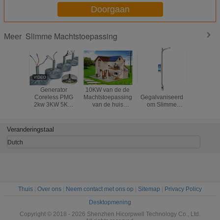
Doorgaan
Slimme Machtstoepassing
Meer
Generator
10KW van de de
Heet
De vou
Coreless PMG
Machtstoepassing
Gegalvaniseerd
Slim
2kw 3KW 5KW
van de huis
om Slimme
Machtstoe
Lage 100Rpm
Zonnemacht Slim
Straatlantaarn
leidde
200RPM van de
het Dak
Pool met de
Zonneschi
Koolstofstaal de
Opzettend
Functie van de
van Bridge
Veranderingstaal
Permanente
Systeem Woon
Lastenpost
de
Magneet
Schijnwer
Dutch
Thuis
|
Over ons
|
Neem contact met ons op
|
Sitemap
|
Privacy Policy
Desktopmening
Copyright © 2018 - 2026 Shenzhen Hicorpwell Technology Co., Ltd.