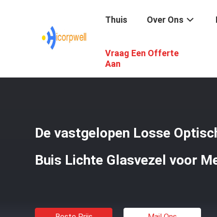
Thuis
Over Ons
Vraag Een Offerte
Thuis
/
Producten
/
Glasvezel Optische Kabel
/
De Vastg
Aan
De vastgelopen Losse Optisc
Buis Lichte Glasvezel voor M
Beste Prijs
Mail Ons