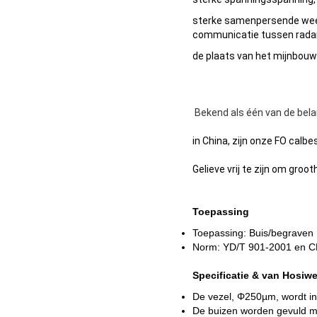
sterke samenpersende weers
communicatie tussen radar 
de plaats van het mijnbou
Bekend als één van de bela
in China, zijn onze FO calb
Gelieve vrij te zijn om gr
Toepassing
Toepassing: Buis/begraven 
Norm: YD/T 901-2001 en C
Specificatie & van Hosiw
De vezel, Φ250µm, wordt in
De buizen worden gevuld me