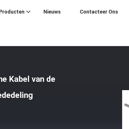
Producten
Nieuws
Contacteer Ons
elopen Losse Optische Kabel Van De Buis Lichte Glasvezel Voor Mede
he Kabel van de
ededeling