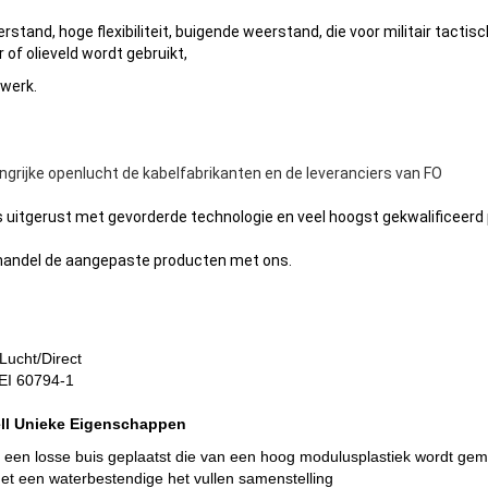
tand, hoge flexibiliteit
, buigende weerstand, die voor militair tactisc
of olieveld wordt
gebruikt
,
wwerk.
ngrijke openlucht de kabelfabrikanten en de leveranciers van FO
es uitgerust met gevorderde technologie en veel hoogst gekwalificeerd
oothandel de aangepaste producten met ons.
Lucht/Direct
EI 60794-1
ell Unieke Eigenschappen
 een losse buis geplaatst die van een hoog modulusplastiek wordt ge
t een waterbestendige het vullen samenstelling