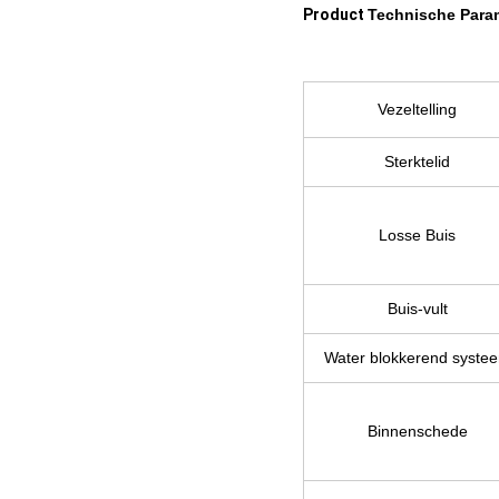
Product
Technische Para
Vezeltelling
Sterktelid
Losse Buis
Buis-vult
Water blokkerend syste
Binnenschede