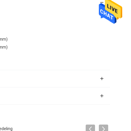
0mm)
0mm)
edeling