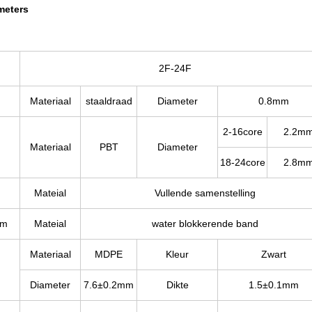
meters
2F-24F
Materiaal
staaldraad
Diameter
0.8mm
2-16core
2.2m
Materiaal
PBT
Diameter
18-24core
2.8m
Mateial
Vullende samenstelling
em
Mateial
water blokkerende band
Materiaal
MDPE
Kleur
Zwart
Diameter
7.6±0.2mm
Dikte
1.5±0.1mm