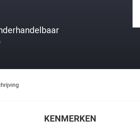
nderhandelbaar
s
rijving
KENMERKEN