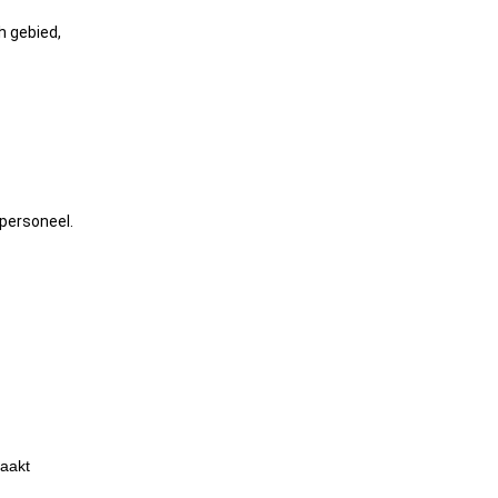
h gebied,
 personeel.
maakt