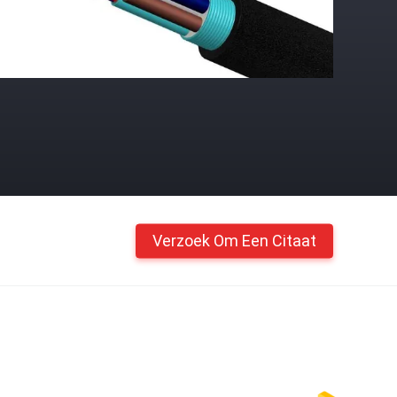
Verzoek Om Een Citaat