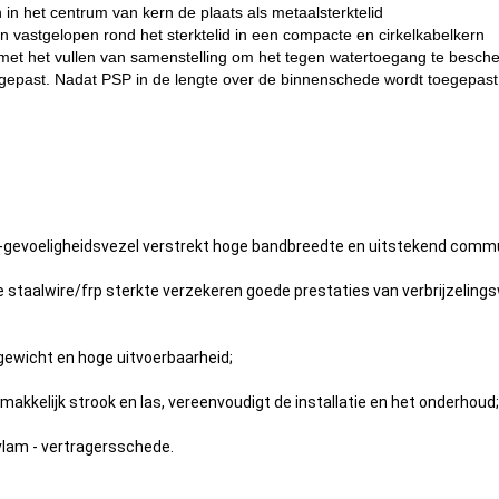
 in het centrum van kern de plaats als metaalsterktelid
ijn vastgelopen rond het sterktelid in een compacte en cirkelkabelkern
met het vullen van samenstelling om het tegen watertoegang te besc
epast. Nadat PSP in de lengte over de binnenschede wordt toegepast.
-gevoeligheidsvezel verstrekt hoge bandbreedte en uitstekend commu
de staalwire/frp sterkte verzekeren goede prestaties van verbrijzelin
tgewicht en hoge uitvoerbaarheid;
makkelijk strook en las, vereenvoudigt de installatie en het onderhoud;
vlam - vertragersschede.