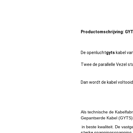
Productomschrijving: GY
De openlucht
gyts
kabel va
Twee de parallelle Vezel s
Dan wordt de kabel voltooi
Als technische de Kabelfabr
Gepantserde Kabel (GYTS)
in beste kwaliteit.
De vastg
sterke spanningsspanning,