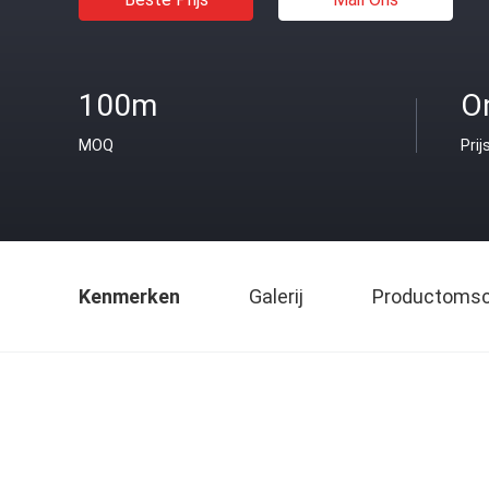
100m
O
MOQ
Prij
Kenmerken
Galerij
Productomsch